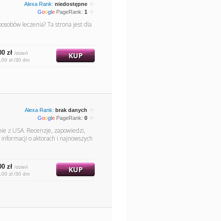
Alexa Rank:
niedostępne
G
o
o
g
l
e
PageRank:
1
sobów leczenia? Ta strona jest dla
00 zł
/dzień
KUP
,00 zł /30 dni
Alexa Rank:
brak danych
G
o
o
g
l
e
PageRank:
0
wnie z USA. Recenzje, zapowiedzi,
h informacji o aktorach i najnowszych
00 zł
/dzień
KUP
,00 zł /30 dni