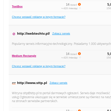
14
5,
/dzień
TextBox
≈ 420 /miesiąc
150
Chcesz wstawić reklamę w innym formacie?
http://webtechtv.pl/
Zobacz serwis
Popularny serwis informacyjno-technologiczny. Posiadamy 1.000 aktywnych 
14
5,
/dzień
Medium Rectangle
≈ 420 /miesiąc
150
Chcesz wstawić reklamę w innym formacie?
http://www.sttp.pl
Zobacz serwis
Witryna sttp@sttp.pl to portal darmowych ogłoszeń. Serwis daje możliwoś
usług.Ogłoszenia ukazujące się w serwisie umieszczane są również na nasz
na stronach serwisów partnerskich.