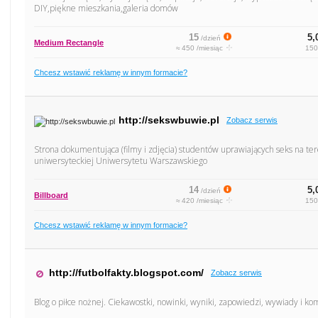
DIY,piękne mieszkania,galeria domów
15
5,
/dzień
Medium Rectangle
≈ 450 /miesiąc
150
Chcesz wstawić reklamę w innym formacie?
http://sekswbuwie.pl
Zobacz serwis
Strona dokumentująca (filmy i zdjęcia) studentów uprawiających seks na ter
uniwersyteckiej Uniwersytetu Warszawskiego
14
5,
/dzień
Billboard
≈ 420 /miesiąc
150
Chcesz wstawić reklamę w innym formacie?
http://futbolfakty.blogspot.com/
Zobacz serwis
Blog o piłce nożnej. Ciekawostki, nowinki, wyniki, zapowiedzi, wywiady i k