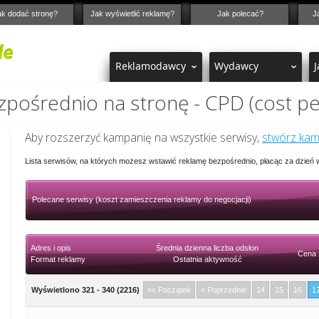
ak dodać stronę?
Jak wyświetlić reklamę?
Jak polecać?
J
Reklamodawcy
Wydawcy
J
pośrednio na stronę - CPD (cost pe
Aby rozszerzyć kampanię na wszystkie serwisy,
stwórz ka
Lista serwisów, na których możesz wstawić reklamę bezpośrednio, płacąc za dzień
Polecane serwisy (koszt zamieszczenia reklamy do negocjacji)
Adres i opis
Średnia dzienna liczba odsłon
Cena 
Format reklamy
Ostatnia aktywność
Wyświetlono 321 - 340 (2216)
«« Początek
« Poprzednie
14
15
16
1