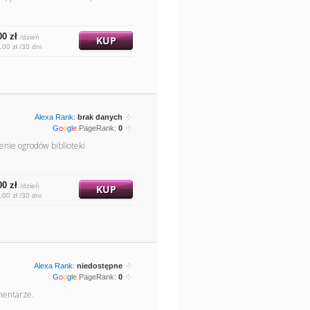
00 zł
/dzień
KUP
,00 zł /30 dni
Alexa Rank:
brak danych
G
o
o
g
l
e
PageRank:
0
enie ogrodów biblioteki
00 zł
/dzień
KUP
,00 zł /30 dni
Alexa Rank:
niedostępne
G
o
o
g
l
e
PageRank:
0
omentarze.