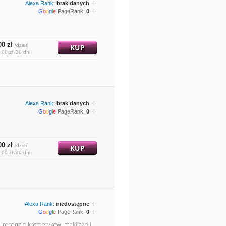
Alexa Rank:
brak danych
G
o
o
g
l
e
PageRank:
0
00 zł
/dzień
KUP
,00 zł /30 dni
Alexa Rank:
brak danych
G
o
o
g
l
e
PageRank:
0
00 zł
/dzień
KUP
,00 zł /30 dni
Alexa Rank:
niedostępne
G
o
o
g
l
e
PageRank:
0
je, recenzje kosmetyków, makijaże i