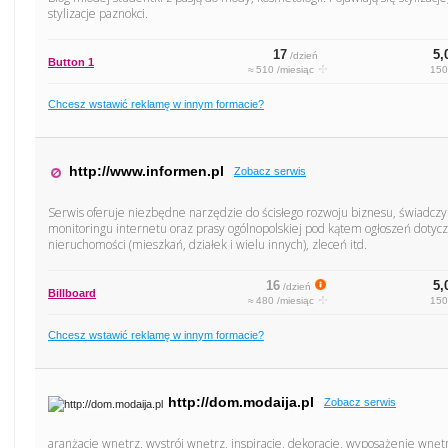
stylizacje paznokci.
17
5,
/dzień
Button 1
≈ 510 /miesiąc
150
Chcesz wstawić reklamę w innym formacie?
http://www.informen.pl
Zobacz serwis
Serwis oferuje niezbędne narzędzie do ścisłego rozwoju biznesu, świadcz
monitoringu internetu oraz prasy ogólnopolskiej pod kątem ogłoszeń do
nieruchomości (mieszkań, działek i wielu innych), zleceń itd.
16
5,
/dzień
Billboard
≈ 480 /miesiąc
150
Chcesz wstawić reklamę w innym formacie?
http://dom.modaija.pl
Zobacz serwis
aranżacje wnętrz, wystrój wnętrz, inspiracje, dekoracje, wyposażenie wnęt