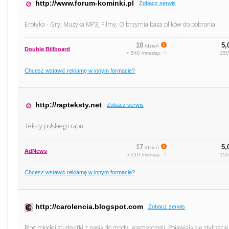
http://www.forum-kominki.pl
Zobacz serwis
Erotyka - Gry, Muzyka MP3, Filmy. Olbrzymia baza plików do pobrania.
18
5,
/dzień
Double Billboard
≈ 540 /miesiąc
150
Chcesz wstawić reklamę w innym formacie?
http://rapteksty.net
Zobacz serwis
Teksty polskiego rapu
17
5,
/dzień
AdNews
≈ 510 /miesiąc
150
Chcesz wstawić reklamę w innym formacie?
http://carolencia.blogspot.com
Zobacz serwis
Blog młodej studentki z pasją do mody, kosmetologii. Pojawiają się stylizac