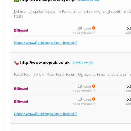
Jeden z najpopularniejszych w Polsce portali z darmowymi ogłoszeniami loka
Polski.
20
5,
/dzień
Billboard
≈ 600 /miesiąc
150
Chcesz wstawić reklamę w innym formacie?
http://www.mojeuk.co.uk
Zobacz serwis
Portal Polonijny UK - Polski Portal Forum, Ogloszenia, Praca, Chat, Znajomi 
19
5,
/dzień
Billboard
≈ 570 /miesiąc
150
19
5,
/dzień
Billboard
≈ 570 /miesiąc
150
Chcesz wstawić reklamę w innym formacie?