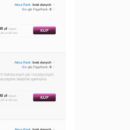
Alexa Rank:
brak danych
G
o
o
g
l
e
PageRank:
0
00 zł
/dzień
KUP
,00 zł /30 dni
Alexa Rank:
brak danych
G
o
o
g
l
e
PageRank:
0
h historycznych jak i turystycznych.
niezbędne składniki spełniania
00 zł
/dzień
KUP
,00 zł /30 dni
Alexa Rank:
brak danych