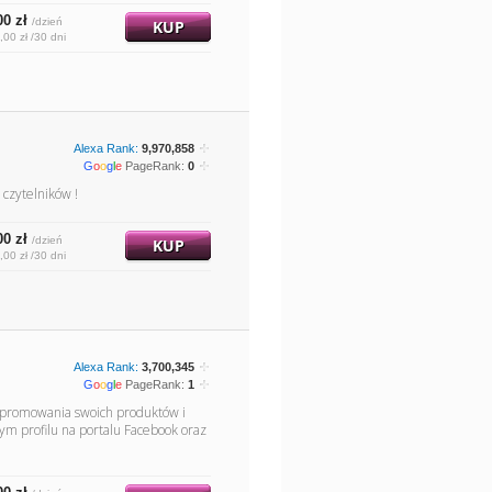
00 zł
/dzień
KUP
,00 zł /30 dni
Alexa Rank:
9,970,858
G
o
o
g
l
e
PageRank:
0
czytelników !
00 zł
/dzień
KUP
,00 zł /30 dni
Alexa Rank:
3,700,345
G
o
o
g
l
e
PageRank:
1
ć promowania swoich produktów i
ym profilu na portalu Facebook oraz