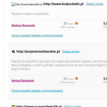
http://www.bulpodatki.pl
Zobacz serwis
Wszytko o płaceniu podatków.
20
5,
/dzień
Medium Rectangle
≈ 600 /miesiąc
150
Chcesz wstawić reklamę w innym formacie?
http://pojezierzeilawskie.pl
Zobacz serwis
Pojezierze Iławskie to syntetycznia rejestracja walorów regionu, zarówno tyc
Baza noclegowa, czartery jachtów, wypożyczalnie sprzętu turystycznego to 
swych marzeń.
20
5,
/dzień
Vertical Rectangle
≈ 600 /miesiąc
150
Chcesz wstawić reklamę w innym formacie?
http://www.superoferty24.pl
Zobacz serwis