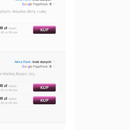
G
o
o
g
l
e
PageRank:
0
lnymi. Aktualne oferty z całej
00 zł
/dzień
KUP
,00 zł /30 dni
Alexa Rank:
brak danych
G
o
o
g
l
e
PageRank:
0
w Wielkiej Brytani, Gry,
00 zł
/dzień
KUP
,00 zł /30 dni
00 zł
/dzień
KUP
,00 zł /30 dni