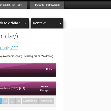
ak działa Flat Fee?
Pytania i odpowiedzi
ak to działa?
Kontakt
r day)
mpanię CPC
 wyświetlenia kwotę ustaloną przez Wydawcę.
Pokaż
Alexa
za dzień (CPD) [Z-A]
Google
7
18
19
20
Następne »
Koniec »»