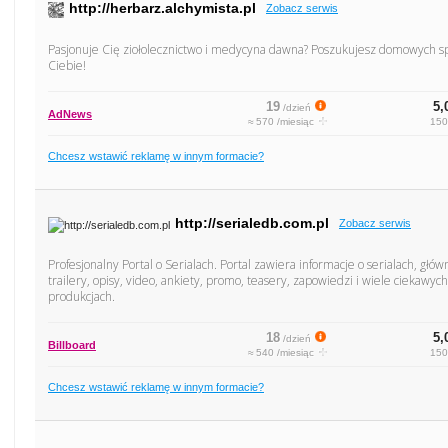
http://herbarz.alchymista.pl
Zobacz serwis
Pasjonuje Cię ziołolecznictwo i medycyna dawna? Poszukujesz domowych spo
Ciebie!
19
5,
/dzień
AdNews
≈ 570 /miesiąc
150
Chcesz wstawić reklamę w innym formacie?
http://serialedb.com.pl
Zobacz serwis
Profesjonalny Portal o Serialach. Portal zawiera informacje o serialach, głó
trailery, opisy, video, ankiety, promo, teasery, zapowiedzi i wiele ciekawyc
produkcjach.
18
5,
/dzień
Billboard
≈ 540 /miesiąc
150
Chcesz wstawić reklamę w innym formacie?