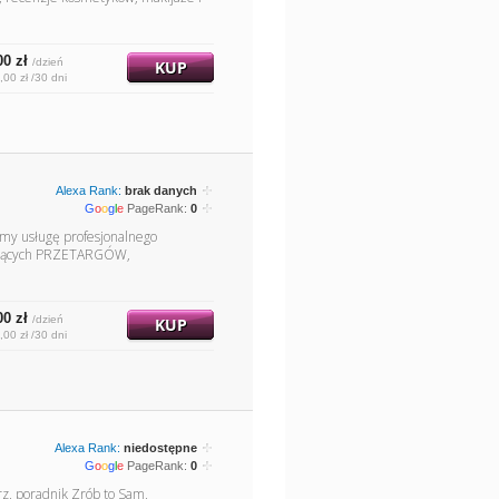
00 zł
/dzień
KUP
,00 zł /30 dni
Alexa Rank:
brak danych
G
o
o
g
l
e
PageRank:
0
ymy usługę profesjonalnego
tyczących PRZETARGÓW,
00 zł
/dzień
KUP
,00 zł /30 dni
Alexa Rank:
niedostępne
G
o
o
g
l
e
PageRank:
0
rz, poradnik Zrób to Sam,