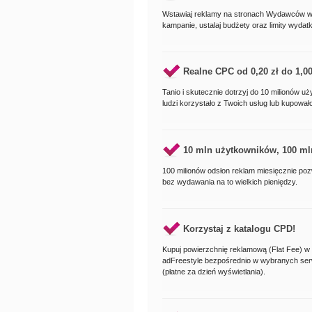
Wstawiaj reklamy na stronach Wydawców w 
kampanie, ustalaj budżety oraz limity wydat
Realne CPC od
0,20 zł
do
1,00
Tanio i skutecznie dotrzyj do 10 milionów uż
ludzi korzystało z Twoich usług lub kupował
10 mln użytkowników, 100 ml
100 milionów odsłon reklam miesięcznie pozw
bez wydawania na to wielkich pieniędzy.
Korzystaj z katalogu CPD!
Kupuj powierzchnię reklamową (Flat Fee) w
adFreestyle bezpośrednio w wybranych se
(płatne za dzień wyświetlania).