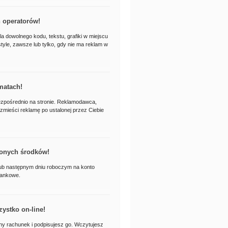
h operatorów!
a dowolnego kodu, tekstu, grafiki w miejscu
tyle, zawsze lub tylko, gdy nie ma reklam w
matach!
zpośrednio na stronie. Reklamodawca,
 zmieści reklamę po ustalonej przez Ciebie
onych środków!
ub następnym dniu roboczym na konto
bankowe.
ystko on-line!
ny rachunek i podpisujesz go. Wczytujesz