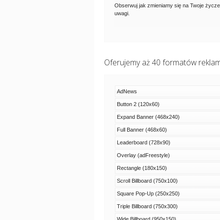
Obserwuj jak zmieniamy się na Twoje życze
uwagi.
Oferujemy aż 40 formatów reklam
AdNews
Button 2 (120x60)
Expand Banner (468x240)
Full Banner (468x60)
Leaderboard (728x90)
Overlay (adFreestyle)
Rectangle (180x150)
Scroll Billboard (750x100)
Square Pop-Up (250x250)
Triple Billboard (750x300)
Wide Billboard (950x150)