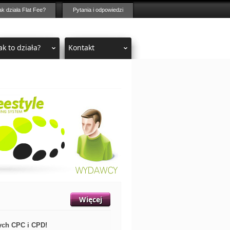
ak działa Flat Fee?
Pytania i odpowiedzi
ak to działa?
Kontakt
Więcej
ych CPC i CPD!