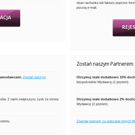
skan rachunku lub faktury poprzez for
pocztą e-mail.
ACJA
REJE
Zostań naszym Partnerem:
klamodawcami.
Zostań naszym
Otrzymuj stale dodatkowo 10% do
bezpośrednio Wydawcę (1 poziom).
stów. Z nami zwiększysz zysk ze strony
Otrzymuj stale dodatkowo 2% doc
Wydawcę (2 poziom).
ystemu.
Zgarniaj nagrody za polecanie innych