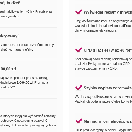
wój budżet!
d naklikiwaniem (Click Fraud) oraz
Wyświetlaj reklamy innyc
 rzeczywistym.
Użyj wyświetlania kodu zewnętrznego dl
wstawienia kodu instalacyjnego adFrees
danym formacie lub kategorii.
 ukrywamy!
ty do mierzenia skuteczności reklamy.
yskać wymagany efekt.
CPD (Flat Fee) w aż 40 for
Sprzedawaj powierzchnię reklamową be
znajdzie Twoją stronę w katalogu CPD i
stawce za dzień emisji - CPD.
100,00 zł
!
stajesz 10 procent gratis na emisję
 dodatkowe
2 000,00 zł
! Promocja
modelu CPC.
Szybka wypłata zgromadz
Wypłaty są realizowane w tym samym l
PayPal lub podane przez Ciebie konto 
 na których mają się wyświetlać reklamy,
odbiorcy. Geotargeting pozwoli Ci
Minimum formalności, wsz
wybranych krajów lub posługujących się
Drukujesz dostępny w panelu, wypełnio