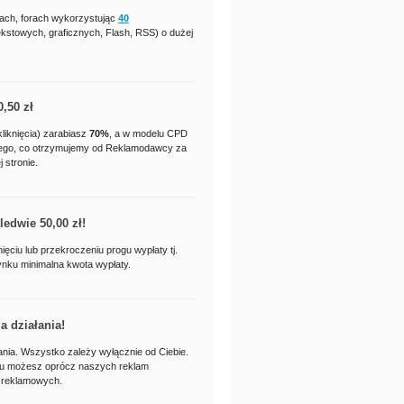
gach, forach wykorzystując
40
ekstowych, graficznych, Flash, RSS) o dużej
0,50 zł
liknięcia) zarabiasz
70%
, a w modelu CPD
ego, co otrzymujemy od Reklamodawcy za
j stronie.
aledwie
50,00 zł
!
ęciu lub przekroczeniu progu wypłaty tj.
rynku minimalna kwota wypłaty.
 działania!
ania. Wszystko zależy wyłącznie od Ciebie.
mu możesz oprócz naszych reklam
 reklamowych.