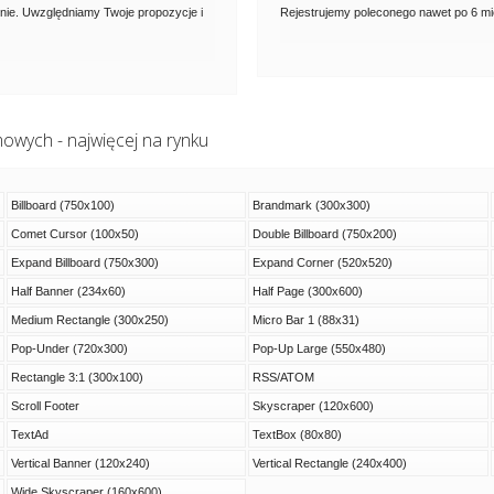
nie. Uwzględniamy Twoje propozycje i
Rejestrujemy poleconego nawet po 6 mies
owych - najwięcej na rynku
Billboard (750x100)
Brandmark (300x300)
Comet Cursor (100x50)
Double Billboard (750x200)
Expand Billboard (750x300)
Expand Corner (520x520)
Half Banner (234x60)
Half Page (300x600)
Medium Rectangle (300x250)
Micro Bar 1 (88x31)
Pop-Under (720x300)
Pop-Up Large (550x480)
Rectangle 3:1 (300x100)
RSS/ATOM
Scroll Footer
Skyscraper (120x600)
TextAd
TextBox (80x80)
Vertical Banner (120x240)
Vertical Rectangle (240x400)
Wide Skyscraper (160x600)