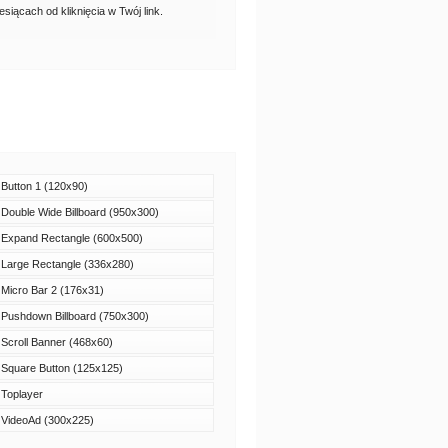
iącach od kliknięcia w Twój link.
Button 1 (120x90)
Double Wide Billboard (950x300)
Expand Rectangle (600x500)
Large Rectangle (336x280)
Micro Bar 2 (176x31)
Pushdown Billboard (750x300)
Scroll Banner (468x60)
Square Button (125x125)
Toplayer
VideoAd (300x225)