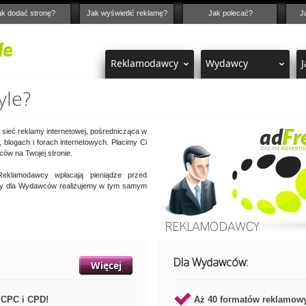
ak dodać stronę?
Jak wyświetlić reklamę?
Jak polecać?
J
Reklamodawcy
Wydawcy
J
yle?
sieć reklamy internetowej, pośrednicząca w
blogach i forach internetowych. Płacimy Ci
w na Twojej stronie.
eklamodawcy wpłacają pieniądze przed
aty dla Wydawców realizujemy w tym samym
Dla Wydawców:
Więcej
 CPC i CPD!
Aż 40 formatów reklamow