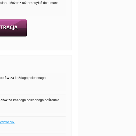
mularz. Możesz też przesyłać dokument
STRACJA
chodów
za każdego poleconego
hodów
za każdego poleconego pośrednio
 Wydawców.