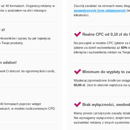
aż 40 formatach. Organizuj reklamy w
Zacznij zarabiać na stronach www, blo
ków z podziałem na dni i miesiące.
sprawdzonych form reklamowych
(t
klikalności.
 zł
Realne CPC od
0,10 zł
do
ytkowników i spraw, by jak najwięcej
o Twoje produkty.
Na początek w modelu CPC (płatne za k
(płatne za dzień wyświetlania) aż
50%
t
kliknięcia i wyświetlenia reklam na Twoje
n odsłon!
oli Ci dotrzeć do ogromnej ilości osób,
Minimum do wypłaty to z
Wypłacaj zgromadzone środki po osiągni
50,00 zł
. Jest to obecnie najniższa na 
 40 formatach poprzez widget
Brak wyłączności, swoboda
rwisach, w modelu rozliczeniowym CPD
Mamy proste i przejrzyste zasady dział
Nie wymagamy wyłączności, dzięki te
wyświetlać reklamy z innych systemów