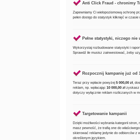
Anti Click Fraud - chronimy T
Zapewniamy Ci wielopoziomową ochronę prze
pełen dostęp do statystyk kliknięć w czasie
Pełne statystyki, niczego nie
Wykorzystaj rozbudowane statystyki i rapor
Sprawdź ile musisz zainwestować, żeby uz
Rozpocznij kampanię już od
Teraz przy wpłacie powyżej
5 000,00 zł
, do
reklam, np. wpłacając
10 000,00 zł
zyskasz
dotyczy wyłącznie reklam rozliczanych w 
Targetowanie kampanii
Dzięki możliwości wybrania kategorii stron,
masz pewność, że trafią one do właściwego 
skierować reklamę jedynie do odbiorców z 
określonym językiem.