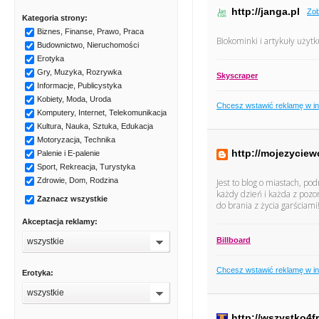
http://janga.pl
Zob
Kategoria strony:
Biznes, Finanse, Prawo, Praca
Biokominki i artykuły uży
Budownictwo, Nieruchomości
Erotyka
Gry, Muzyka, Rozrywka
Skyscraper
Informacje, Publicystyka
Kobiety, Moda, Uroda
Chcesz wstawić reklamę w i
Komputery, Internet, Telekomunikacja
Kultura, Nauka, Sztuka, Edukacja
Motoryzacja, Technika
http://mojezycie
Palenie i E-palenie
Sport, Rekreacja, Turystyka
Zdrowie, Dom, Rodzina
Jest to blog o miastach, po
każdy dzień i każda z pozor
Zaznacz wszystkie
do brania z życia garściami
Akceptacja reklamy:
Billboard
wszystkie
Chcesz wstawić reklamę w i
Erotyka:
wszystkie
http://wszystko4fr