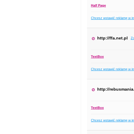
Half Page
Chcesz wstawić reklamę w i
http://ffa.net.pl
Z
TextBox
Chcesz wstawić reklamę w i
http://rebusmania
TextBox
Chcesz wstawić reklamę w i