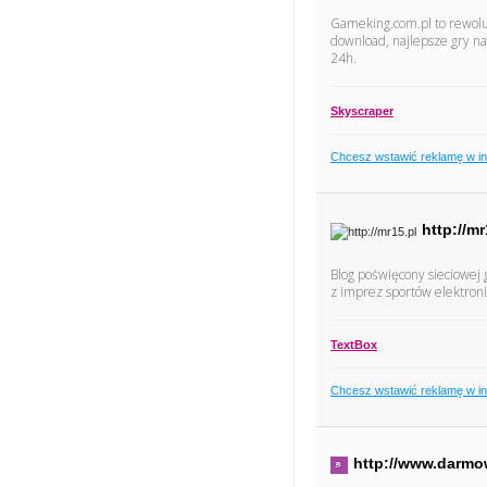
Gameking.com.pl to rewoluc
download, najlepsze gry n
24h.
Skyscraper
Chcesz wstawić reklamę w i
http://mr
Blog poświęcony sieciowej 
z imprez sportów elektroni
TextBox
Chcesz wstawić reklamę w i
http://www.darmo