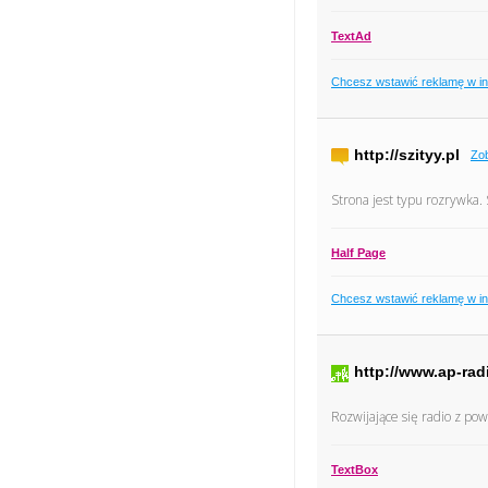
TextAd
Chcesz wstawić reklamę w i
http://szityy.pl
Zo
Strona jest typu rozrywka. 
Half Page
Chcesz wstawić reklamę w i
http://www.ap-rad
Rozwijające się radio z po
TextBox