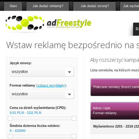
Start
Jak dodać reklamę?
Jak dodać stronę?
Jak wyświ
R
Wstaw reklamę bezpośrednio na st
Aby rozszerzyć kampan
Język strony:
Lista serwisów, na których moż
wszystkie
Format reklamy
(zobacz przykłady)
:
Polecane serwisy (koszt zami
wszystkie
Cena za dzień wyświetlania (CPD):
Adres i opis
0.01 PLN - 1111 PLN
Format reklamy
Średnia dzienna liczba odsłon:
Wyświetlono 2201 - 2216 (22
0 - 115900