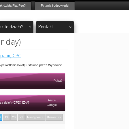
ak działa Flat Fee?
Pytania i odpowiedzi
ak to działa?
Kontakt
r day)
mpanię CPC
 wyświetlenia kwotę ustaloną przez Wydawcę.
Pokaż
Alexa
za dzień (CPD) [Z-A]
Google
8
19
20
21
Następne »
Koniec »»