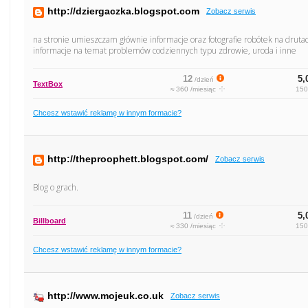
http://dziergaczka.blogspot.com
Zobacz serwis
na stronie umieszczam głównie informacje oraz fotografie robótek na druta
informacje na temat problemów codziennych typu zdrowie, uroda i inne
12
5,
/dzień
TextBox
≈ 360 /miesiąc
150
Chcesz wstawić reklamę w innym formacie?
http://theproophett.blogspot.com/
Zobacz serwis
Blog o grach.
11
5,
/dzień
Billboard
≈ 330 /miesiąc
150
Chcesz wstawić reklamę w innym formacie?
http://www.mojeuk.co.uk
Zobacz serwis