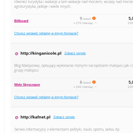
również turystyka i wakacje a tam wakacje nad morzem, wczasy nad morzem
agroturystyka, pokoje i wiele innych.
9
5,
/dzień
Billboard
≈ 270 /miesiąc
150
Chcesz wstawić reklamę w innym formacie?
http://kinganicole.pl
Zobacz serwis
Blog Makijażowy, opisujący wykonanie róznymi narzędziami makijażu jak i 
grupy makijażu
8
5,
/dzień
Wide Skyscraper
≈ 240 /miesiąc
150
Chcesz wstawić reklamę w innym formacie?
http://kafnet.pl
Zobacz serwis
Serwis informacyjny z elementami polityki, nauki, sportu, seksu itp