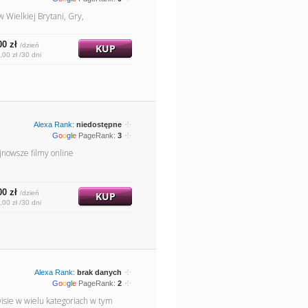
w Wielkiej Brytani, Gry,
00 zł
/dzień
KUP
,00 zł /30 dni
Alexa Rank:
niedostępne
G
o
o
g
l
e
PageRank:
3
jnowsze filmy online
00 zł
/dzień
KUP
,00 zł /30 dni
Alexa Rank:
brak danych
G
o
o
g
l
e
PageRank:
2
isie w wielu kategoriach w tym