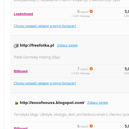
8
5,
/dzień
Leaderboard
≈ 240 /miesiąc
150
Chcesz wstawić reklamę w innym formacie?
http://freefotka.pl
Zobacz serwis
Polski Darmowy Hosting Zdjęć
7
5,
/dzień
Billboard
≈ 210 /miesiąc
150
Chcesz wstawić reklamę w innym formacie?
http://eccofocuss.blogspot.com/
Zobacz serwis
Tematyka bloga: Lifestyle, ekologia, dom, architektura wnętrz, również życ
6
5,
/dzień
Billboard