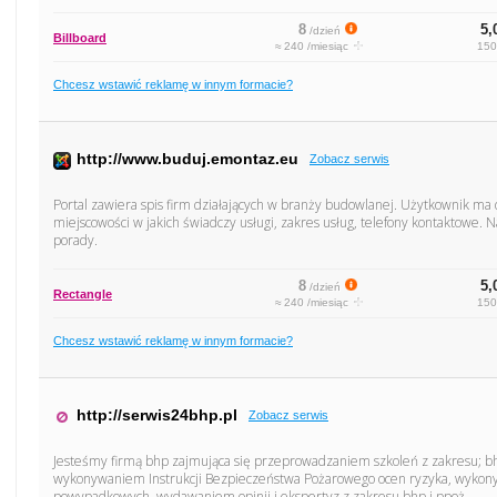
8
5,
/dzień
Billboard
≈ 240 /miesiąc
150
Chcesz wstawić reklamę w innym formacie?
http://www.buduj.emontaz.eu
Zobacz serwis
Portal zawiera spis firm działających w branży budowlanej. Użytkownik ma 
miejscowości w jakich świadczy usługi, zakres usług, telefony kontaktowe. N
porady.
8
5,
/dzień
Rectangle
≈ 240 /miesiąc
150
Chcesz wstawić reklamę w innym formacie?
http://serwis24bhp.pl
Zobacz serwis
Jesteśmy firmą bhp zajmująca się przeprowadzaniem szkoleń z zakresu; b
wykonywaniem Instrukcji Bezpieczeństwa Pożarowego ocen ryzyka, wyko
powypadkowych, wydawaniem opinii i ekspertyz z zakresu bhp i ppoż