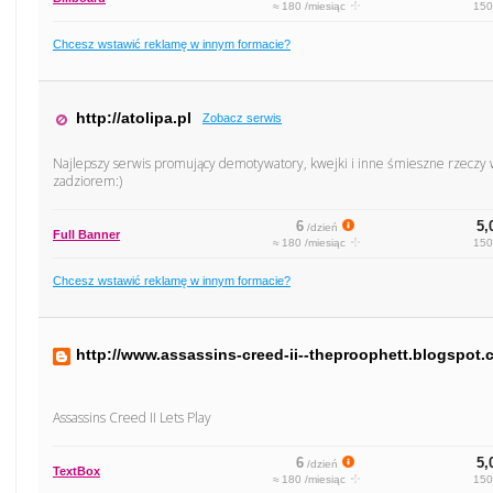
≈ 180 /miesiąc
150
Chcesz wstawić reklamę w innym formacie?
http://atolipa.pl
Zobacz serwis
Najlepszy serwis promujący demotywatory, kwejki i inne śmieszne rzeczy w 
zadziorem:)
6
5,
/dzień
Full Banner
≈ 180 /miesiąc
150
Chcesz wstawić reklamę w innym formacie?
http://www.assassins-creed-ii--theproophett.blogspot
Assassins Creed II Lets Play
6
5,
/dzień
TextBox
≈ 180 /miesiąc
150