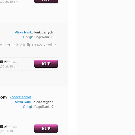
,00 zł /30 dni
Alexa Rank:
brak danych
G
o
o
g
l
e
PageRank:
0
internecie.A to lipa nowy serwis z
00 zł
/dzień
KUP
,00 zł /30 dni
.com
Zobacz serwis
Alexa Rank:
niedostępne
G
o
o
g
l
e
PageRank:
0
00 zł
/dzień
KUP
,00 zł /30 dni