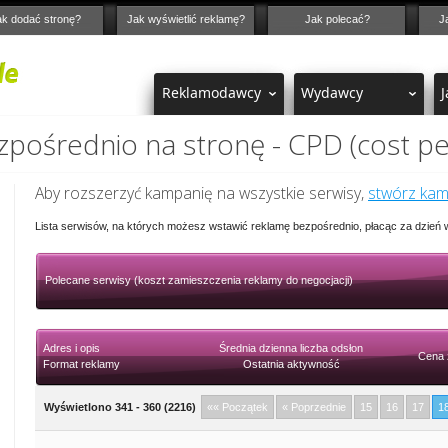
ak dodać stronę?
Jak wyświetlić reklamę?
Jak polecać?
J
Reklamodawcy
Wydawcy
J
pośrednio na stronę - CPD (cost pe
Aby rozszerzyć kampanię na wszystkie serwisy,
stwórz ka
Lista serwisów, na których możesz wstawić reklamę bezpośrednio, płacąc za dzień
Polecane serwisy (koszt zamieszczenia reklamy do negocjacji)
Adres i opis
Średnia dzienna liczba odsłon
Cena 
Format reklamy
Ostatnia aktywność
Wyświetlono 341 - 360 (2216)
«« Początek
« Poprzednie
15
16
17
1