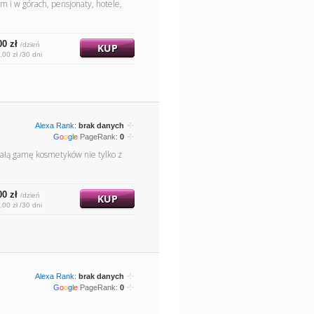
 i w górach, pensjonaty, hotele,
00 zł
/dzień
KUP
,00 zł /30 dni
Alexa Rank:
brak danych
G
o
o
g
l
e
PageRank:
0
całą gamę kosmetyków nie tylko z
00 zł
/dzień
KUP
,00 zł /30 dni
Alexa Rank:
brak danych
G
o
o
g
l
e
PageRank:
0