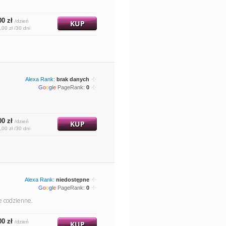
00 zł
/dzień
KUP
,00 zł /30 dni
Alexa Rank:
brak danych
G
o
o
g
l
e
PageRank:
0
00 zł
/dzień
KUP
,00 zł /30 dni
Alexa Rank:
niedostępne
G
o
o
g
l
e
PageRank:
0
ie codzienne.
00 zł
/dzień
KUP