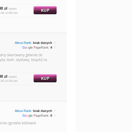
00 zł
/dzień
KUP
,00 zł /30 dni
Alexa Rank:
brak danych
G
o
o
g
l
e
PageRank:
4
ralny skierowany głównie do
ka, teatr, wystawy, książki) na
00 zł
/dzień
KUP
,00 zł /30 dni
Alexa Rank:
brak danych
G
o
o
g
l
e
PageRank:
0
enie ogrodów biblioteki