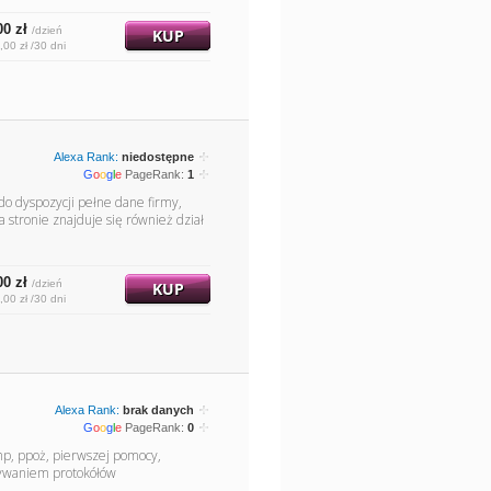
00 zł
/dzień
KUP
,00 zł /30 dni
Alexa Rank:
niedostępne
G
o
o
g
l
e
PageRank:
1
do dyspozycji pełne dane firmy,
a stronie znajduje się również dział
00 zł
/dzień
KUP
,00 zł /30 dni
Alexa Rank:
brak danych
G
o
o
g
l
e
PageRank:
0
hp, ppoż, pierwszej pomocy,
nywaniem protokółów