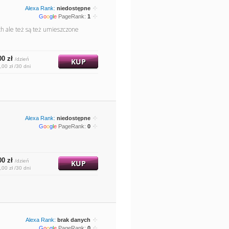
Alexa Rank:
niedostępne
G
o
o
g
l
e
PageRank:
1
ch ale też są też umieszczone
00 zł
/dzień
KUP
,00 zł /30 dni
Alexa Rank:
niedostępne
G
o
o
g
l
e
PageRank:
0
00 zł
/dzień
KUP
,00 zł /30 dni
Alexa Rank:
brak danych
G
o
o
g
l
e
PageRank:
0