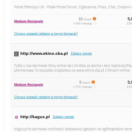
Portal Polonijny UK - Polski Portal Forum, Ogloszenia, Praca, Chat, Znajomi 
10
5,
/dzień
Medium Rectangle
≈ 300 /miesiąc
150
Chcesz wstawić reklamę w innym formacie?
http://www.ekino.cba.pl
Zobacz serwis
Tylko u nas darmowe filmy online bez limitów za darmo i bez rejestracji!Na
premierowe.To wszystko znajdziesz na www.eKino.cba.pl z filmami online.
9
5,
/dzień
Medium Rectangle
≈ 270 /miesiąc
150
Chcesz wstawić reklamę w innym formacie?
http://kagus.pl
Zobacz serwis
KAgus.pl to darmowa możliwość dodawania ogłoszeń na ogólnopolskim serw