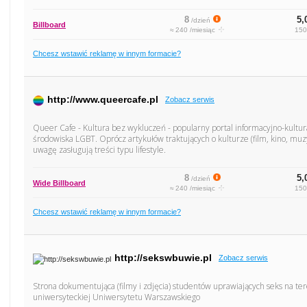
8
5,
/dzień
Billboard
≈ 240 /miesiąc
150
Chcesz wstawić reklamę w innym formacie?
http://www.queercafe.pl
Zobacz serwis
Queer Cafe - Kultura bez wykluczeń - popularny portal informacyjno-kultu
środowiska LGBT. Oprócz artykułów traktujących o kulturze (film, kino, muzy
uwagę zasługują treści typu lifestyle.
8
5,
/dzień
Wide Billboard
≈ 240 /miesiąc
150
Chcesz wstawić reklamę w innym formacie?
http://sekswbuwie.pl
Zobacz serwis
Strona dokumentująca (filmy i zdjęcia) studentów uprawiających seks na ter
uniwersyteckiej Uniwersytetu Warszawskiego