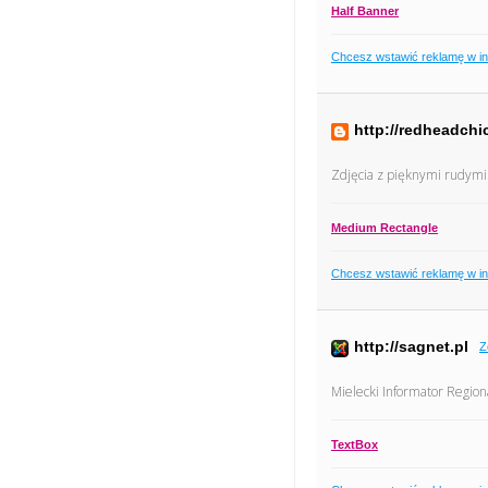
Half Banner
Chcesz wstawić reklamę w i
http://redheadchi
Zdjęcia z pięknymi rudymi
Medium Rectangle
Chcesz wstawić reklamę w i
http://sagnet.pl
Z
Mielecki Informator Region
TextBox