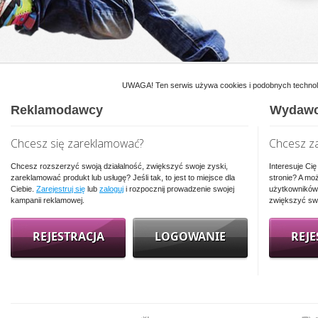
UWAGA! Ten serwis używa cookies i podobnych technolog
Reklamodawcy
Wydaw
Chcesz się zareklamować?
Chcesz za
Chcesz rozszerzyć swoją działalność, zwiększyć swoje zyski,
Interesuje Ci
zareklamować produkt lub usługę? Jeśli tak, to jest to miejsce dla
stronie? A mo
Ciebie.
Zarejestruj się
lub
zaloguj
i rozpocznij prowadzenie swojej
użytkownikó
kampanii reklamowej.
zwiększyć sw
REJESTRACJA
LOGOWANIE
REJE