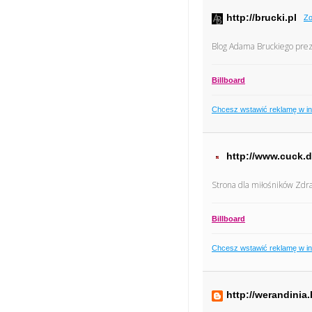
http://brucki.pl
Zo
Blog Adama Bruckiego prez
Billboard
Chcesz wstawić reklamę w i
http://www.cuck.d
Strona dla miłośników Zdr
Billboard
Chcesz wstawić reklamę w i
http://werandinia