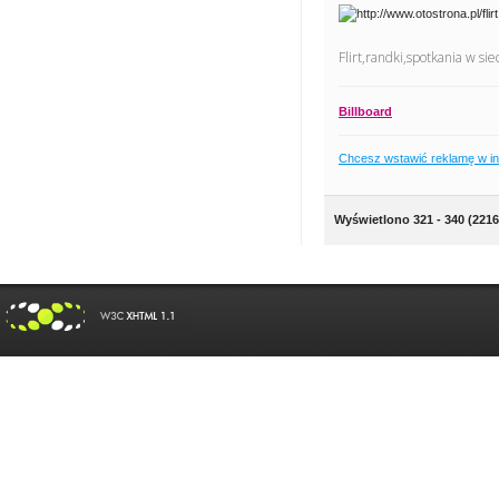
Flirt,randki,spotkania w s
Billboard
Chcesz wstawić reklamę w i
Wyświetlono 321 - 340 (2216