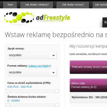
Start
Jak dodać reklamę?
Jak dodać stronę?
Jak wyświ
R
Wstaw reklamę bezpośrednio na st
Aby rozszerzyć kampan
Język strony:
Lista serwisów, na których moż
wszystkie
Format reklamy
(zobacz przykłady)
:
Polecane serwisy (koszt zami
wszystkie
Cena za dzień wyświetlania (CPD):
Adres i opis
0.01 PLN - 1111 PLN
Format reklamy [A-Z]
Średnia dzienna liczba odsłon:
Wyświetlono 321 - 340 (2216
0 - 115900