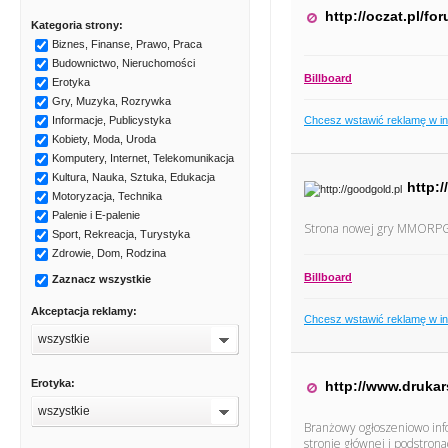
http://oczat.pl/fo
Kategoria strony:
Biznes, Finanse, Prawo, Praca
Budownictwo, Nieruchomości
Billboard
Erotyka
Gry, Muzyka, Rozrywka
Chcesz wstawić reklamę w i
Informacje, Publicystyka
Kobiety, Moda, Uroda
Komputery, Internet, Telekomunikacja
Kultura, Nauka, Sztuka, Edukacja
http:
Motoryzacja, Technika
Palenie i E-palenie
Strona nowej gry MMORPG 
Sport, Rekreacja, Turystyka
Zdrowie, Dom, Rodzina
Billboard
Zaznacz wszystkie
Akceptacja reklamy:
Chcesz wstawić reklamę w i
wszystkie
Erotyka:
http://www.drukar
wszystkie
Branżowy ogłoszeniowo inf
stronie głównej i podstron