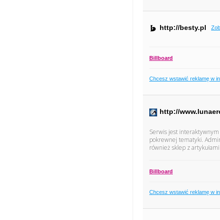
http://besty.pl
Zob
Billboard
Chcesz wstawić reklamę w i
http://www.lunaero
Serwis jest interaktywnym 
pokrewnej tematyki. Admini
również sklep z artykułami
Billboard
Chcesz wstawić reklamę w i