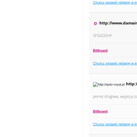
Chcesz wstawić reklamę w i
http://www.damain
SFSGDDHF
Billboard
Chcesz wstawić reklamę w i
http:
pomoc drogowa, wypożyczal
Billboard
Chcesz wstawić reklamę w i