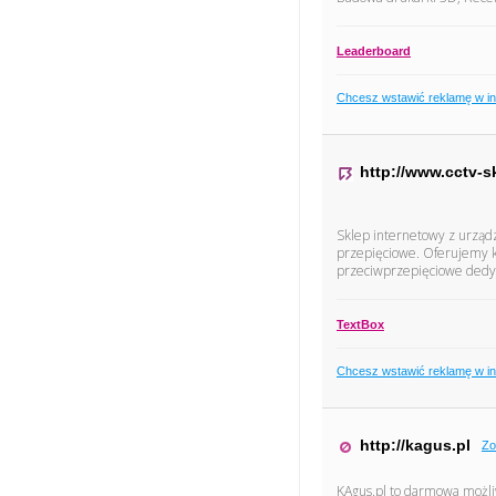
Leaderboard
Chcesz wstawić reklamę w i
http://www.cctv-s
Sklep internetowy z urządz
przepięciowe. Oferujemy 
przeciwprzepięciowe dedy
TextBox
Chcesz wstawić reklamę w i
http://kagus.pl
Zo
KAgus.pl to darmowa możli