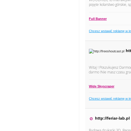
pojęte kolarstwo górskie, 
Full Banner
Chcesz wstawić reklamę w i
ht
Witaj ! Poszukujesz Darmow
darmo !Nie masz czasu gra
Wide Skyscraper
Chcesz wstawić reklamę w i
http://feriar-lab.pl
Budowa drukarki 3D, Recen