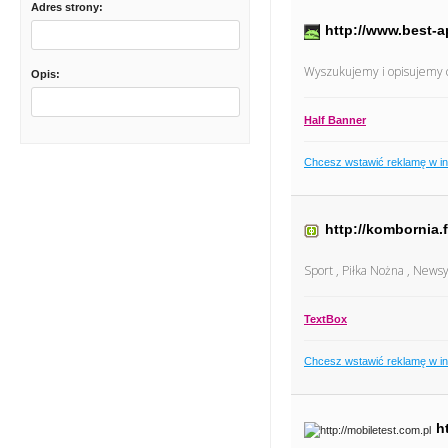
Adres strony:
http://www.best-a
Wyszukujemy i opisujemy c
Opis:
Half Banner
Chcesz wstawić reklamę w i
http://kombornia.
Sport , Piłka Nożna , News
TextBox
Chcesz wstawić reklamę w i
h