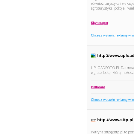
również turystyka i wakac
agroturystyka, pokoje i wie
Skyscraper
Chcesz wstawić reklamę w i
http://www.upload
UPLOADFOTO.PL Darmowy Hos
wgrasz fotkę, którą możes
Billboard
Chcesz wstawić reklamę w i
http://www.sttp.pl
Witryna sttp@sttp.pl to p