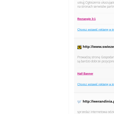
usług.Ogłoszenia ukazujące
na stronach serwisów partn
Rectangle 3:1
Chcesz wstawić reklamę w i
http://www.swiez
Prowadzę stronę Gospodar
są bardzo dobrze pozycjono
Half Banner
Chcesz wstawić reklamę w i
http://werandinia.
sprzedaż internetowa odzi