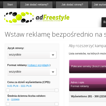
Start
Jak dodać reklamę?
Jak dodać stronę?
Jak wyświ
R
Wstaw reklamę bezpośrednio na st
Aby rozszerzyć kampan
Język strony:
Lista serwisów, na których moż
wszystkie
Format reklamy
(zobacz przykłady)
:
Polecane serwisy (koszt zami
wszystkie
Cena za dzień wyświetlania (CPD):
Adres i opis
0.01 PLN - 1111 PLN
Format reklamy
Średnia dzienna liczba odsłon:
Wyświetlono 281 - 300 (2216
0 - 115900