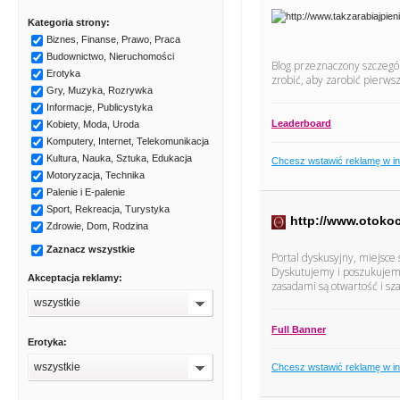
Kategoria strony:
Biznes, Finanse, Prawo, Praca
Budownictwo, Nieruchomości
Blog przeznaczony szczególn
Erotyka
zrobić, aby zarobić pierws
Gry, Muzyka, Rozrywka
Informacje, Publicystyka
Leaderboard
Kobiety, Moda, Uroda
Komputery, Internet, Telekomunikacja
Kultura, Nauka, Sztuka, Edukacja
Chcesz wstawić reklamę w i
Motoryzacja, Technika
Palenie i E-palenie
Sport, Rekreacja, Turystyka
http://www.otokoc
Zdrowie, Dom, Rodzina
Zaznacz wszystkie
Portal dyskusyjny, miejsce
Dyskutujemy i poszukujem
Akceptacja reklamy:
zasadami są otwartość i sz
wszystkie
Full Banner
Erotyka:
wszystkie
Chcesz wstawić reklamę w i