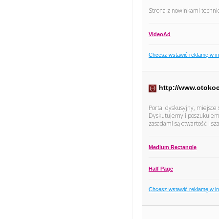
Strona z nowinkami technic
VideoAd
Chcesz wstawić reklamę w i
http://www.otokoc
Portal dyskusyjny, miejsce
Dyskutujemy i poszukujem
zasadami są otwartość i sz
Medium Rectangle
Half Page
Chcesz wstawić reklamę w i