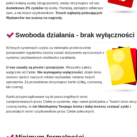
poleci kolejną osobę (drugi poziom), wtedy otrzymujesz od nas
dodatkowo 2% zysków
tej osoby. Pamietaj, pieniądze odbierasz
nam, a nie innym użytkownikom.
Trzech najlepiej polecających
Wydawców ma szansę na nagrody.
Swoboda działania - brak wyłączności
W innych systemach często za minimalne przekroczenie
postanowień regulaminu można zostać dożywotnio wyrzuconym z
systemu i pozbawionym możliwości zarabiania.
U nas zasady są proste i przejrzyste
. Wszystko zależy
wyłącznie od Ciebie.
Nie wymagamy wyłączności
, dzięki temu
możesz oprócz naszych reklam wyświetlać reklamy innych
operatorów. Za przewinienia otrzymujesz kartki (żółtą, czerwoną
lub czarną).
Kartki przyporządkowane są do poszczególnych stron
zarejestrowanych przez Ciebie w systemie, więc nawet jeżeli jedna z Twoich stron otrz
czarną kartkę, to
nie likwidujemy Twojego konta i dalej możesz czerpać zyski
z
pozostałych stron i użytkowników przez Ciebie poleconych.