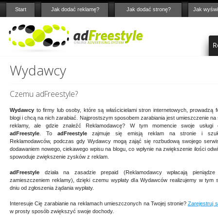
Start
Jak dodać reklamę?
Jak dodać stronę?
Jak wyświ
R
Wydawcy
Czemu adFreestyle?
Wydawcy
to firmy lub osoby, które są właścicielami stron internetowych, prowadzą f
blogi i chcą na nich zarabiać. Najprostszym sposobem zarabiania jest umieszczenie na 
reklamy, ale gdzie znaleźć Reklamodawcę? W tym momencie swoje usługi o
adFreestyle
. To
adFreestyle
zajmuje się emisją reklam na stronie i szu
Reklamodawców, podczas gdy Wydawcy mogą zająć się rozbudową swojego serwi
dodawaniem nowego, ciekawego wpisu na blogu, co wpłynie na zwiększenie ilości odwi
spowoduje zwiększenie zysków z reklam.
adFreestyle
działa na zasadzie prepaid (Reklamodawcy wpłacają pieniądze
zamieszczeniem reklamy), dzięki czemu wypłaty dla Wydawców realizujemy w tym
dniu od zgłoszenia żądania wypłaty.
Interesuje Cię zarabianie na reklamach umieszczonych na Twojej stronie?
Zarejestruj s
w prosty sposób zwiększyć swoje dochody.