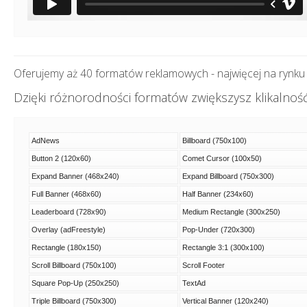
Oferujemy aż 40 formatów reklamowych - najwięcej na rynku
Dzięki różnorodności formatów zwiększysz klikalnoś
AdNews
Billboard (750x100)
Button 2 (120x60)
Comet Cursor (100x50)
Expand Banner (468x240)
Expand Billboard (750x300)
Full Banner (468x60)
Half Banner (234x60)
Leaderboard (728x90)
Medium Rectangle (300x250)
Overlay (adFreestyle)
Pop-Under (720x300)
Rectangle (180x150)
Rectangle 3:1 (300x100)
Scroll Billboard (750x100)
Scroll Footer
Square Pop-Up (250x250)
TextAd
Triple Billboard (750x300)
Vertical Banner (120x240)