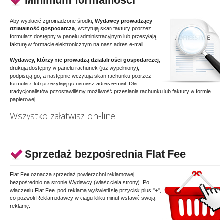
Minimum formalności
Aby wypłacić zgromadzone środki,
Wydawcy prowadzący
działalność gospodarczą
, wczytują skan faktury poprzez
formularz dostępny w panelu administracyjnym lub przesyłają
fakturę w formacie elektronicznym na nasz adres e-mail.
Wydawcy, którzy nie prowadzą działalności gospodarczej
,
drukują dostępny w panelu rachunek (już wypełniony),
podpisują go, a następnie wczytują skan rachunku poprzez
formularz lub przesyłają go na nasz adres e-mail. Dla
tradycjonalistów pozostawiliśmy możliwość przesłania rachunku lub faktury w formie
papierowej.
Wszystko załatwisz on-line
Sprzedaż bezpośrednia Flat Fee
Flat Fee oznacza sprzedaż powierzchni reklamowej
bezpośrednio na stronie Wydawcy (właściciela strony). Po
włączeniu Flat Fee, pod reklamą wyświetli się przycisk plus "+",
co pozwoli Reklamodawcy w ciągu kliku minut wstawić swoją
reklamę.