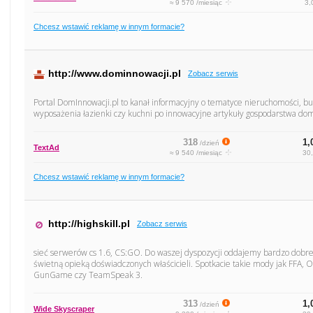
≈ 9 570 /miesiąc
3,
Chcesz wstawić reklamę w innym formacie?
http://www.dominnowacji.pl
Zobacz serwis
Portal DomInnowacji.pl to kanał informacyjny o tematyce nieruchomości, bu
wyposażenia łazienki czy kuchni po innowacyjne artykuły gospodarstwa do
318
1,
/dzień
TextAd
≈ 9 540 /miesiąc
30,
Chcesz wstawić reklamę w innym formacie?
http://highskill.pl
Zobacz serwis
sieć serwerów cs 1.6, CS:GO. Do waszej dyspozycji oddajemy bardzo dobr
świetną opieką doświadczonych właścicieli. Spotkacie takie mody jak F
GunGame czy TeamSpeak 3.
313
1,
/dzień
Wide Skyscraper