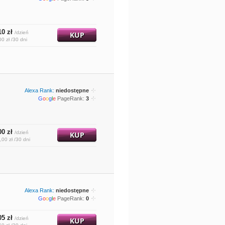
10 zł
/dzień
KUP
00 zł /30 dni
Alexa Rank:
niedostępne
G
o
o
g
l
e
PageRank:
3
00 zł
/dzień
KUP
,00 zł /30 dni
Alexa Rank:
niedostępne
G
o
o
g
l
e
PageRank:
0
05 zł
/dzień
KUP