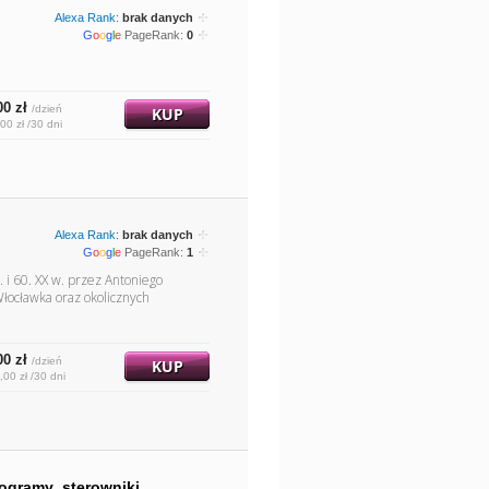
Alexa Rank:
brak danych
G
o
o
g
l
e
PageRank:
0
00 zł
/dzień
KUP
00 zł /30 dni
Alexa Rank:
brak danych
G
o
o
g
l
e
PageRank:
1
 i 60. XX w. przez Antoniego
Włocławka oraz okolicznych
00 zł
/dzień
KUP
,00 zł /30 dni
rogramy_sterowniki