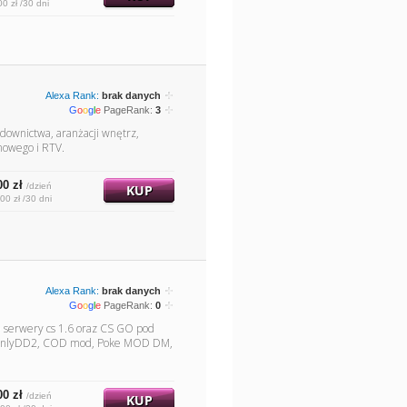
00 zł /30 dni
Alexa Rank:
brak danych
G
o
o
g
l
e
PageRank:
3
downictwa, aranżacji wnętrz,
mowego i RTV.
00 zł
/dzień
KUP
00 zł /30 dni
Alexa Rank:
brak danych
G
o
o
g
l
e
PageRank:
0
e serwery cs 1.6 oraz CS GO pod
FA, OnlyDD2, COD mod, Poke MOD DM,
00 zł
/dzień
KUP