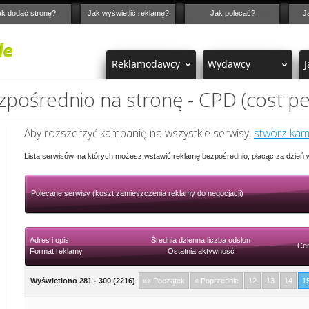
ak dodać stronę?
Jak wyświetlić reklamę?
Jak polecać?
J
Reklamodawcy
Wydawcy
J
pośrednio na stronę - CPD (cost pe
Aby rozszerzyć kampanię na wszystkie serwisy,
stwórz ka
Lista serwisów, na których możesz wstawić reklamę bezpośrednio, płacąc za dzień
Polecane serwisy (koszt zamieszczenia reklamy do negocjacji)
Adres i opis
Średnia dzienna liczba odsłon
Cen
Format reklamy
Ostatnia aktywność
Wyświetlono 281 - 300 (2216)
«« Początek
« Poprzednie
12
13
14
1