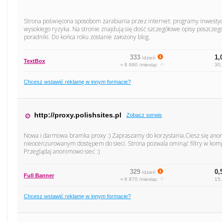
Strona poświęcona sposobom zarabiania przez internet: programy inwestyc
wysokiego ryzyka. Na stronie znajdują się dość szczegółowe opisy poszcze
poradniki. Do końca roku zostanie założony blog.
333
1,
/dzień
TextBox
≈ 9 990 /miesiąc
30,
Chcesz wstawić reklamę w innym formacie?
http://proxy.polishsites.pl
Zobacz serwis
Nowa i darmowa bramka proxy :) Zapraszamy do korzystania.Ciesz się an
nieocenzurowanym dostępem do sieci. Strona pozwala ominąć filtry w komp
Przeglądaj anonimowo sieć :)
329
0,
/dzień
Full Banner
≈ 9 870 /miesiąc
15,
Chcesz wstawić reklamę w innym formacie?