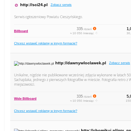
http://sci24.pl
Zobacz serwis
Serwis ogłoszeniowy Powiatu Cieszyńskiego.
335
1,
/dzień
Billboard
≈ 10 050 /miesiąc
30,
Chcesz wstawić reklamę w innym formacie?
http://dawnywloclawek.pl
Zobacz serwis
Unikalne, nigdzie nie publikowane wcześniej zdjęcia wykonane w latach 50.
Sachajdaka, jednego z pierwszych fotografów w mieście. Fotografia retro z 
miejscowości.
335
5,
/dzień
Wide Billboard
≈ 10 050 /miesiąc
150
Chcesz wstawić reklamę w innym formacie?
http://chomikuj.pl/gry_p