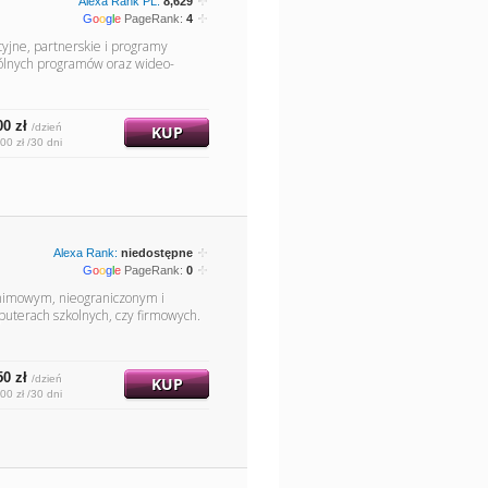
Alexa Rank PL:
8,629
G
o
o
g
l
e
PageRank:
4
yjne, partnerskie i programy
gólnych programów oraz wideo-
00 zł
/dzień
KUP
00 zł /30 dni
Alexa Rank:
niedostępne
G
o
o
g
l
e
PageRank:
0
onimowym, nieograniczonym i
uterach szkolnych, czy firmowych.
50 zł
/dzień
KUP
00 zł /30 dni