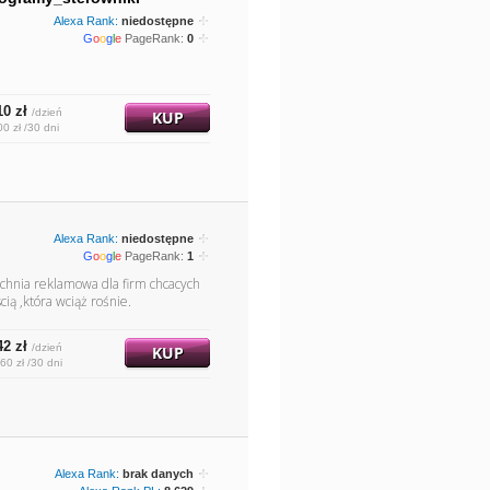
Alexa Rank:
niedostępne
G
o
o
g
l
e
PageRank:
0
10 zł
/dzień
KUP
00 zł /30 dni
Alexa Rank:
niedostępne
G
o
o
g
l
e
PageRank:
1
rzchnia reklamowa dla firm chcacych
ią ,która wciąż rośnie.
42 zł
/dzień
KUP
60 zł /30 dni
Alexa Rank:
brak danych