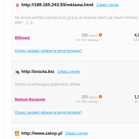
http://188.165.243.93/reklama.html
Zobacz serwis
Na stronę wchodzi bardzo dużo graczy strzelanek takich jak Team Fortress 2
MW1 , 2 ,3.
326
4,
/dzień
Billboard
≈ 9 780 /miesiąc
120
Chcesz wstawić reklamę w innym formacie?
http://zrzuta.biz
Zobacz serwis
Strona umożliwiająca pobieranie plików.
325
1,
/dzień
Medium Rectangle
≈ 9 750 /miesiąc
45,
Chcesz wstawić reklamę w innym formacie?
http://www.zatop.pl
Zobacz serwis