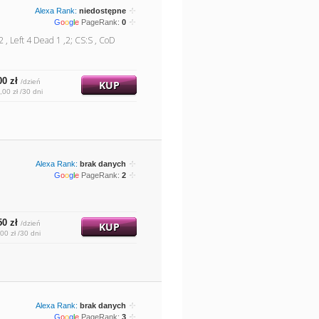
Alexa Rank:
niedostępne
G
o
o
g
l
e
PageRank:
0
 , Left 4 Dead 1 ,2; CS:S , CoD
00 zł
/dzień
KUP
,00 zł /30 dni
Alexa Rank:
brak danych
G
o
o
g
l
e
PageRank:
2
50 zł
/dzień
KUP
00 zł /30 dni
Alexa Rank:
brak danych
G
o
o
g
l
e
PageRank:
3