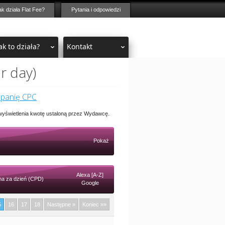
ak działa Flat Fee?
Pytania i odpowiedzi
ak to działa?
Kontakt
r day)
mpanię CPC
 wyświetlenia kwotę ustaloną przez Wydawcę.
Pokaż
Alexa [A-Z]
a za dzień (CPD)
Google
5
16
17
18
Następne »
Koniec »»