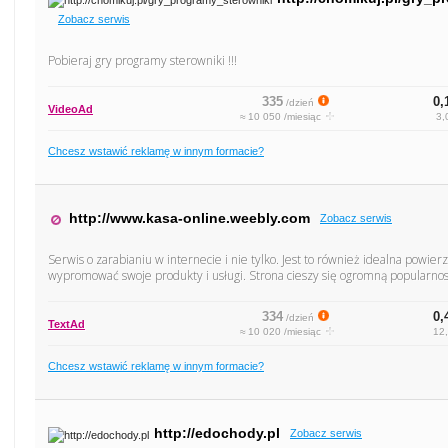
Zobacz serwis
Pobieraj gry programy sterowniki !!!
335
0,
/dzień
VideoAd
≈ 10 050 /miesiąc
3,
Chcesz wstawić reklamę w innym formacie?
http://www.kasa-online.weebly.com
Zobacz serwis
Serwis o zarabianiu w internecie i nie tylko. Jest to również idealna powie
wypromować swoje produkty i usługi. Strona cieszy się ogromną popularnosc
334
0,
/dzień
TextAd
≈ 10 020 /miesiąc
12,
Chcesz wstawić reklamę w innym formacie?
http://edochody.pl
Zobacz serwis