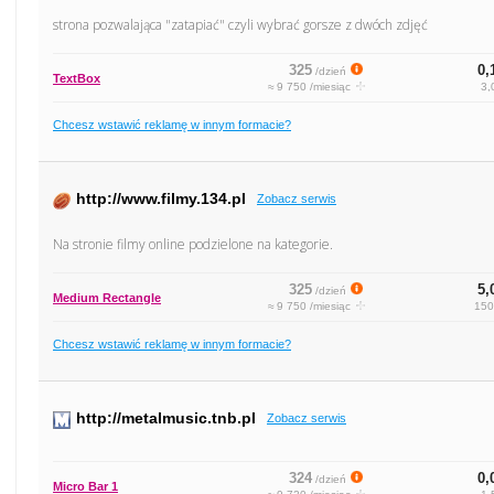
strona pozwalająca "zatapiać" czyli wybrać gorsze z dwóch zdjęć
325
0,
/dzień
TextBox
≈ 9 750 /miesiąc
3,
Chcesz wstawić reklamę w innym formacie?
http://www.filmy.134.pl
Zobacz serwis
Na stronie filmy online podzielone na kategorie.
325
5,
/dzień
Medium Rectangle
≈ 9 750 /miesiąc
150
Chcesz wstawić reklamę w innym formacie?
http://metalmusic.tnb.pl
Zobacz serwis
324
0,
/dzień
Micro Bar 1