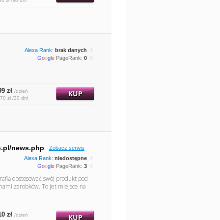
50 zł /30 dni
Alexa Rank:
brak danych
G
o
o
g
l
e
PageRank:
0
99 zł
/dzień
KUP
70 zł /30 dni
b.pl/news.php
Zobacz serwis
Alexa Rank:
niedostępne
G
o
o
g
l
e
PageRank:
3
trafią dostosować swój produkt pod
ami zarobków. To jet miejsce na
10 zł
/dzień
KUP