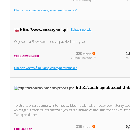
≈ 9 720 /miesiąc
1,
Chcesz wstawić reklamę w innym formacie?
http://www.bazarynek.pl
Zobacz serwis
Ogłoszenia Rzeszów - podkarpackie i nie tylko.
320
1,
/dzień
Wide Skyscraper
≈ 9 600 /miesiąc
59,
Chcesz wstawić reklamę w innym formacie?
http://zarabiajnabuxach.tn
To strona o zarabianiu w internecie. Idealna dla reklamodawców, którzy po
wymagania osób zainteresowanych zarabianiem w sieci lub podobnymi form
Twoją reklamę.
319
0,
/dzień
Full Banner