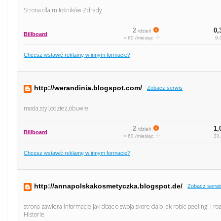
Strona dla miłośników Zdrady.
2
0,
/dzień
Billboard
≈ 60 /miesiąc
9,
Chcesz wstawić reklamę w innym formacie?
http://werandinia.blogspot.com/
Zobacz serwis
moda,styl,odzież,obuwie
2
1,
/dzień
Billboard
≈ 60 /miesiąc
30,
Chcesz wstawić reklamę w innym formacie?
http://annapolskakosmetyczka.blogspot.de/
Zobacz serwi
strona zawiera informacje jak dbac o swoja skore cialo jak robic peelingi i r
Historie