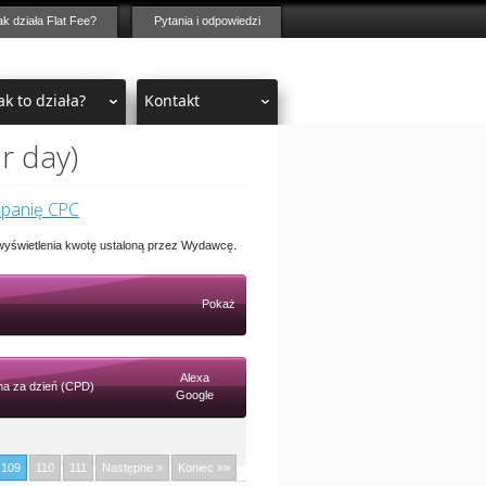
ak działa Flat Fee?
Pytania i odpowiedzi
ak to działa?
Kontakt
r day)
mpanię CPC
 wyświetlenia kwotę ustaloną przez Wydawcę.
Pokaż
Alexa
a za dzień (CPD)
Google
109
110
111
Następne »
Koniec »»