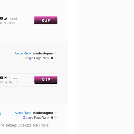
30 zł
/dzień
KUP
00 zł /30 dni
Alexa Rank:
niedostępne
G
o
o
g
l
e
PageRank:
0
00 zł
/dzień
KUP
00 zł /30 dni
s
Alexa Rank:
niedostępne
G
o
o
g
l
e
PageRank:
0
ozne zabiegi upiekszajace i moje