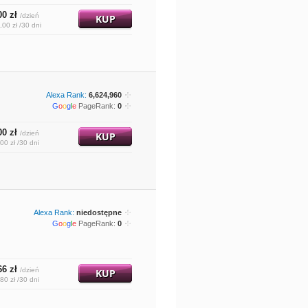
00 zł
/dzień
KUP
,00 zł /30 dni
Alexa Rank:
6,624,960
G
o
o
g
l
e
PageRank:
0
00 zł
/dzień
KUP
00 zł /30 dni
Alexa Rank:
niedostępne
G
o
o
g
l
e
PageRank:
0
66 zł
/dzień
KUP
80 zł /30 dni