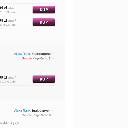
04 zł
/dzień
KUP
20 zł /30 dni
04 zł
/dzień
KUP
20 zł /30 dni
Alexa Rank:
niedostępne
G
o
o
g
l
e
PageRank:
1
80 zł
/dzień
KUP
00 zł /30 dni
Alexa Rank:
brak danych
G
o
o
g
l
e
PageRank:
0
sbijki i geje.