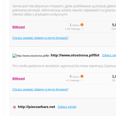
Serwis jest interaktywnym miejscem, gdzie publikowane są artykuły głównie
pokrewnej tematyki. Administracja udziela również odpowiedzi na pytania c
również sklep z artykułami erotycznymi.
1
5,
/dzień
Billboard
≈ 30 /miesiąc
150
Chcesz wstawić reklamę w innym formacie?
http://www.otostrona.pl/flirt
Zobacz se
Flirt,randki,spotkania w sieci(także zagranica).Darmowa rejestracja.Zapras
0
1,
/dzień
Billboard
≈ 0 /miesiąc
30,
Chcesz wstawić reklamę w innym formacie?
http://pieczarkarz.net
Zobacz serwis