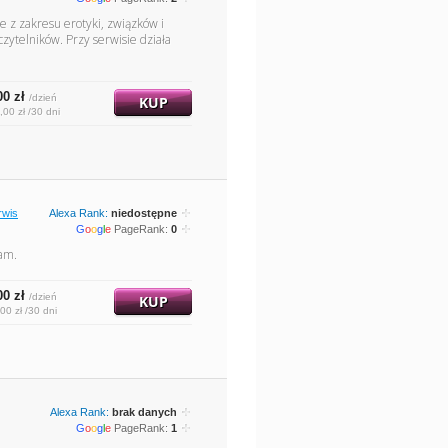
 z zakresu erotyki, związków i
zytelników. Przy serwisie działa
00 zł
/dzień
KUP
,00 zł /30 dni
rwis
Alexa Rank:
niedostępne
G
o
o
g
l
e
PageRank:
0
zam.
00 zł
/dzień
KUP
00 zł /30 dni
Alexa Rank:
brak danych
G
o
o
g
l
e
PageRank:
1