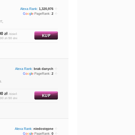
Alexa Rank:
1,320,976
G
o
o
g
l
e
PageRank:
2
t,
00 zł
/dzień
KUP
00 zł /30 dni
Alexa Rank:
brak danych
G
o
o
g
l
e
PageRank:
2
a.
00 zł
/dzień
KUP
00 zł /30 dni
Alexa Rank:
niedostępne
G
o
o
g
l
e
PageRank:
0