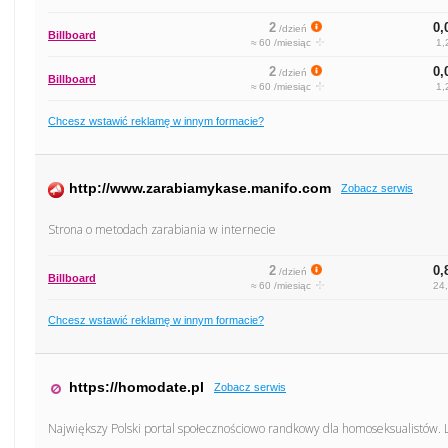
2
0,
/dzień
Billboard
≈ 60 /miesiąc
1,
2
0,
/dzień
Billboard
≈ 60 /miesiąc
1,
Chcesz wstawić reklamę w innym formacie?
http://www.zarabiamykase.manifo.com
Zobacz serwis
Strona o metodach zarabiania w internecie
2
0,
/dzień
Billboard
≈ 60 /miesiąc
24,
Chcesz wstawić reklamę w innym formacie?
https://homodate.pl
Zobacz serwis
Największy Polski portal społecznościowo randkowy dla homoseksualistów. Le