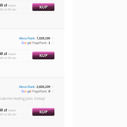
50 zł
/dzień
KUP
00 zł /30 dni
Alexa Rank:
7,029,195
G
o
o
g
l
e
PageRank:
1
50 zł
/dzień
KUP
00 zł /30 dni
Alexa Rank:
2,826,109
G
o
o
g
l
e
PageRank:
0
darmo! Hosting jutra. Dzisiaj!
50 zł
/dzień
KUP
00 zł /30 dni