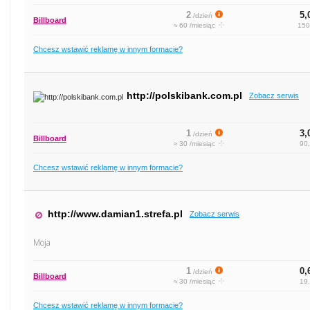
2
5,
/dzień
Billboard
≈ 60 /miesiąc
150
Chcesz wstawić reklamę w innym formacie?
http://polskibank.com.pl
Zobacz serwis
1
3,
/dzień
Billboard
≈ 30 /miesiąc
90,
Chcesz wstawić reklamę w innym formacie?
http://www.damian1.strefa.pl
Zobacz serwis
Moja
1
0,
/dzień
Billboard
≈ 30 /miesiąc
19,
Chcesz wstawić reklamę w innym formacie?