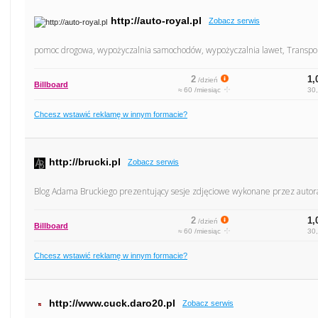
http://auto-royal.pl
Zobacz serwis
pomoc drogowa, wypożyczalnia samochodów, wypożyczalnia lawet, Transpor
2
1,
/dzień
Billboard
≈ 60 /miesiąc
30,
Chcesz wstawić reklamę w innym formacie?
http://brucki.pl
Zobacz serwis
Blog Adama Bruckiego prezentujący sesje zdjęciowe wykonane przez autor
2
1,
/dzień
Billboard
≈ 60 /miesiąc
30,
Chcesz wstawić reklamę w innym formacie?
http://www.cuck.daro20.pl
Zobacz serwis