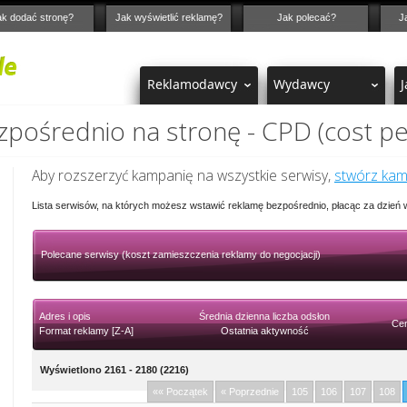
ak dodać stronę?
Jak wyświetlić reklamę?
Jak polecać?
J
Reklamodawcy
Wydawcy
J
pośrednio na stronę - CPD (cost pe
Aby rozszerzyć kampanię na wszystkie serwisy,
stwórz ka
Lista serwisów, na których możesz wstawić reklamę bezpośrednio, płacąc za dzień
Polecane serwisy (koszt zamieszczenia reklamy do negocjacji)
Adres i opis
Średnia dzienna liczba odsłon
Cen
Format reklamy [Z-A]
Ostatnia aktywność
Wyświetlono 2161 - 2180 (2216)
«« Początek
« Poprzednie
105
106
107
108