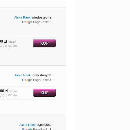
Alexa Rank:
niedostępne
G
o
o
g
l
e
PageRank:
0
00 zł
/dzień
KUP
,00 zł /30 dni
Alexa Rank:
brak danych
G
o
o
g
l
e
PageRank:
3
00 zł
/dzień
KUP
,00 zł /30 dni
Alexa Rank:
8,092,580
G
o
o
g
l
e
PageRank:
2