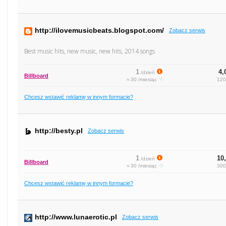
http://ilovemusicbeats.blogspot.com/
Zobacz serwis
Best music hits, new music, new hits, 2014 songs
1
4,
/dzień
Billboard
≈ 30 /miesiąc
120
Chcesz wstawić reklamę w innym formacie?
http://besty.pl
Zobacz serwis
1
10,
/dzień
Billboard
≈ 30 /miesiąc
300
Chcesz wstawić reklamę w innym formacie?
http://www.lunaerotic.pl
Zobacz serwis