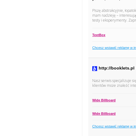
Piszę abstrakcyjnie, łopato
mam nadzieję – interesując
testy i eksperymenty. Zap
TextBox
Chcesz wstawić reklamę w i
http://booklets.pl
Nasz serwis specjalizuje s
klientów może znaleźć inte
Wide Billboard
Wide Billboard
Chcesz wstawić reklamę w i