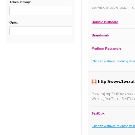
Adres strony:
Serwis o e-papierosach, liq
Double Billboard
Opis:
Brandmark
Medium Rectangle
Chcesz wstawić reklamę w i
http://www.1wrzut
Pobieraj mp3 i filmy z wrz
Wrzuta, YouTube, RedTube,
TextBox
Chcesz wstawić reklamę w i