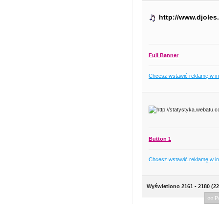
http://www.djoles.
Full Banner
Chcesz wstawić reklamę w i
Button 1
Chcesz wstawić reklamę w i
Wyświetlono 2161 - 2180 (22
«« P