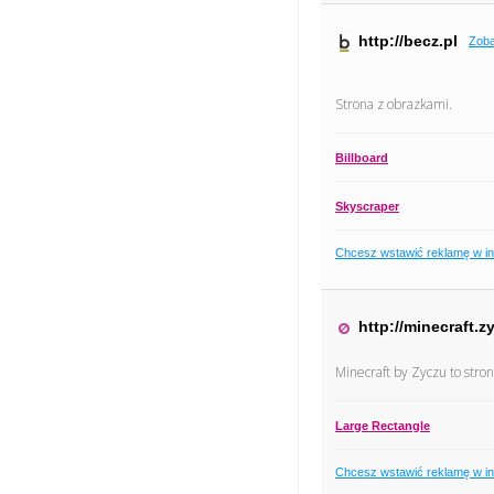
http://becz.pl
Zoba
Strona z obrazkami.
Billboard
Skyscraper
Chcesz wstawić reklamę w i
http://minecraft.z
Minecraft by Zyczu to stron
Large Rectangle
Chcesz wstawić reklamę w i