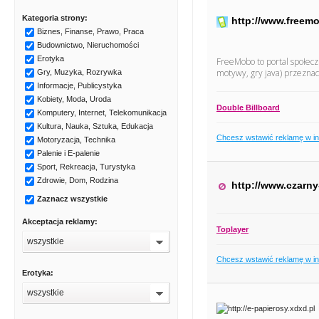
Kategoria strony:
http://www.freem
Biznes, Finanse, Prawo, Praca
Budownictwo, Nieruchomości
Erotyka
FreeMobo to portal społec
motywy, gry java) przezna
Gry, Muzyka, Rozrywka
Informacje, Publicystyka
Kobiety, Moda, Uroda
Double Billboard
Komputery, Internet, Telekomunikacja
Kultura, Nauka, Sztuka, Edukacja
Chcesz wstawić reklamę w i
Motoryzacja, Technika
Palenie i E-palenie
Sport, Rekreacja, Turystyka
Zdrowie, Dom, Rodzina
http://www.czarn
Zaznacz wszystkie
Akceptacja reklamy:
Toplayer
wszystkie
Chcesz wstawić reklamę w i
Erotyka:
wszystkie