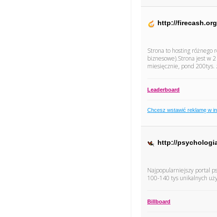
http://firecash.org
Strona to hosting różnego 
biznesowe).Strona jest w 2 
miesięcznie, pond 200tys. 
Leaderboard
Chcesz wstawić reklamę w i
http://psychologia
Najpopularniejszy portal p
100-140 tys unikalnych uż
Billboard