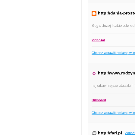
http://dania-pros
Blog o dużej liczbie odwie
VideoAd
Chcesz wstawić reklamę w i
http://www.rodzyn
najzabawniejsze obrazki i fi
Billboard
Chcesz wstawić reklamę w i
http://fari.pl
Zobac