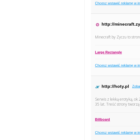
Chcesz wstawić reklamę w i
http://minecraft.z
Minecraft by Zyczu to stron
Large Rectangle
Chcesz wstawić reklamę w i
http://hoty.pl
Zoba
Serwis z lekką erotyką, ok
35 lat. Treść strony tworz
Billboard
Chcesz wstawić reklamę w i