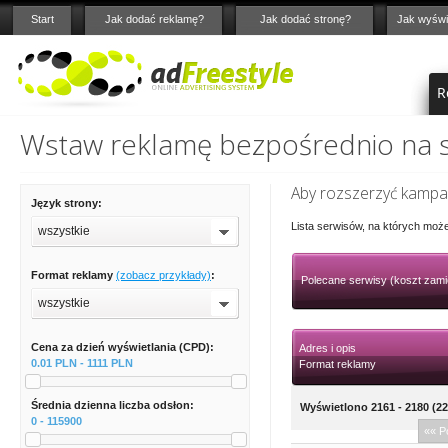
Start
Jak dodać reklamę?
Jak dodać stronę?
Jak wyświ
R
Wstaw reklamę bezpośrednio na st
Aby rozszerzyć kampan
Język strony:
Lista serwisów, na których moż
wszystkie
Format reklamy
(zobacz przykłady)
:
Polecane serwisy (koszt zami
wszystkie
Cena za dzień wyświetlania (CPD):
Adres i opis
0.01 PLN - 1111 PLN
Format reklamy
Średnia dzienna liczba odsłon:
Wyświetlono 2161 - 2180 (22
0 - 115900
«« P