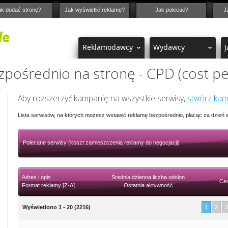
ak dodać stronę?
Jak wyświetlić reklamę?
Jak polecać?
J
Reklamodawcy
Wydawcy
J
pośrednio na stronę - CPD (cost pe
Aby rozszerzyć kampanię na wszystkie serwisy,
stwórz ka
Lista serwisów, na których możesz wstawić reklamę bezpośrednio, płacąc za dzień
Polecane serwisy (koszt zamieszczenia reklamy do negocjacji)
Adres i opis
Średnia dzienna liczba odsłon
Cen
Format reklamy [Z-A]
Ostatnia aktywność
Wyświetlono 1 - 20 (2216)
1
2
3