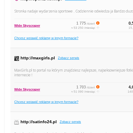
Stronka nadaje wydarzenia sportowe . Codziennie odwiedza ja Bardzo duzo
1 775
0,
/dzień
Wide Skyscraper
≈ 53 250 /miesiąc
15,
Chcesz wstawić reklamę w innym formacie?
http://maxgirls.pl
Zobacz serwis
MaxGirls.pl to portal na którym znajdziesz najlepsze, najseksowniejsze fotk
internecie !
1 703
4,
/dzień
Wide Skyscraper
≈ 51 090 /miesiąc
140
Chcesz wstawić reklamę w innym formacie?
http://satinfo24.pl
Zobacz serwis