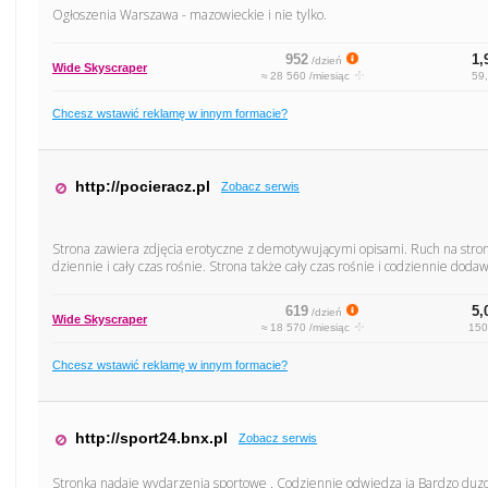
Ogłoszenia Warszawa - mazowieckie i nie tylko.
952
1,
/dzień
Wide Skyscraper
≈ 28 560 /miesiąc
59,
Chcesz wstawić reklamę w innym formacie?
http://pocieracz.pl
Zobacz serwis
Strona zawiera zdjęcia erotyczne z demotywującymi opisami. Ruch na stron
dziennie i cały czas rośnie. Strona także cały czas rośnie i codziennie dod
619
5,
/dzień
Wide Skyscraper
≈ 18 570 /miesiąc
150
Chcesz wstawić reklamę w innym formacie?
http://sport24.bnx.pl
Zobacz serwis
Stronka nadaje wydarzenia sportowe . Codziennie odwiedza ja Bardzo duzo