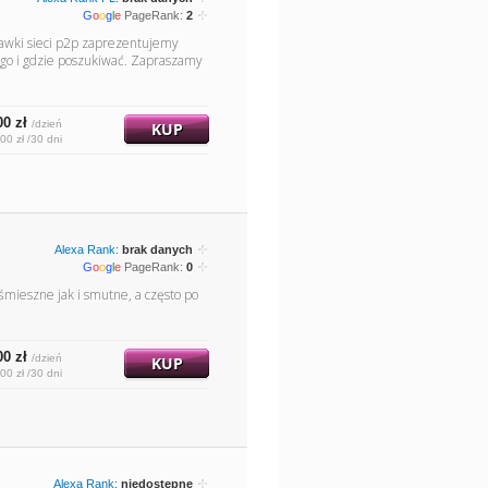
G
o
o
g
l
e
PageRank:
2
tawki sieci p2p zaprezentujemy
go i gdzie poszukiwać. Zapraszamy
00 zł
/dzień
KUP
00 zł /30 dni
Alexa Rank:
brak danych
G
o
o
g
l
e
PageRank:
0
śmieszne jak i smutne, a często po
00 zł
/dzień
KUP
00 zł /30 dni
Alexa Rank:
niedostępne