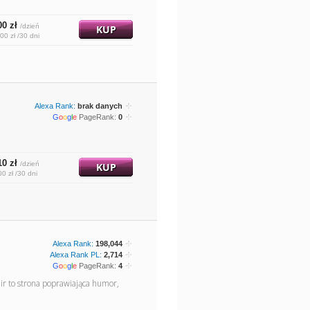
00 zł
/dzień
KUP
00 zł /30 dni
Alexa Rank:
brak danych
G
o
o
g
l
e
PageRank:
0
10 zł
/dzień
KUP
00 zł /30 dni
Alexa Rank:
198,044
Alexa Rank PL:
2,714
G
o
o
g
l
e
PageRank:
4
ir to strona poprawiająca humor,