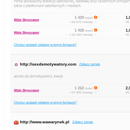
Portal poświęcony telewizji satelitarnej, kablowej oraz naziemnym emisjo
także o platformach satelitarnych i mediach.
1 429
1,
/dzień
Wide Skyscraper
≈ 42 870 /miesiąc
30,
1 428
1,
/dzień
Wide Skyscraper
≈ 42 840 /miesiąc
30,
Chcesz wstawić reklamę w innym formacie?
http://sexdemotywatory.com
Zobacz serwis
serwis ala demotywatory ,kwejk
1 262
2,
/dzień
Wide Skyscraper
≈ 37 860 /miesiąc
60,
Chcesz wstawić reklamę w innym formacie?
http://www.wawarynek.pl
Zobacz serwis