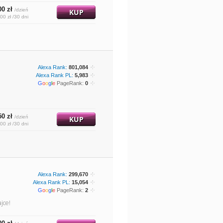
00 zł
/dzień
KUP
00 zł /30 dni
Alexa Rank:
801,084
Alexa Rank PL:
5,983
G
o
o
g
l
e
PageRank:
0
50 zł
/dzień
KUP
00 zł /30 dni
Alexa Rank:
299,670
Alexa Rank PL:
15,054
G
o
o
g
l
e
PageRank:
2
jce!