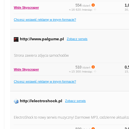
554
1,
/dzień
Wide Skyscraper
≈ 16 620 /miesiąc
30,
Chcesz wstawić reklamę w innym formacie?
http://www.palgume.pl
Zobacz serwis
Strona zawiera zdjęcia samochodów
510
0,
/dzień
Wide Skyscraper
≈ 15 300 /miesiąc
15,
Chcesz wstawić reklamę w innym formacie?
http://electroshock.pl
Zobacz serwis
ElectroShock to nowy serwis muzyczny! Darmowe MP3, codzienne aktualiza