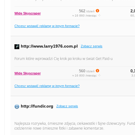
562
2,
/dzień
Wide Skyscraper
≈ 16 860 /miesiąc
60,
Chcesz wstawić reklamę w innym formacie?
http://www.larry1976.com.pl
Zobacz serwis
Forum które wprowadzi Cię krok po kroku w świat Get Paid-u
560
0,
/dzień
Wide Skyscraper
≈ 16 800 /miesiąc
3,
Chcesz wstawić reklamę w innym formacie?
http://fundir.org
Zobacz serwis
Najlepsza rozrywka, śmieszne zdjęcia, ciekawostki i fajne dziewczyny. Fund
codziennie nowe śmieszne fotki i zabawne komentarze.