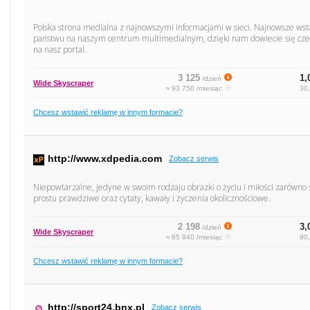
Polska strona medialna z najnowszymi informacjami w sieci. Najnowsze ws
państwu na naszym centrum multimedialnym, dzięki nam dowiecie się cze
na nasz portal.
3 125
1,
/dzień
Wide Skyscraper
≈ 93 750 /miesiąc
30,
Chcesz wstawić reklamę w innym formacie?
http://www.xdpedia.com
Zobacz serwis
Niepowtarzalne, jedyne w swoim rodzaju obrazki o życiu i miłości zarówno 
prostu prawdziwe oraz cytaty, kawały i życzenia okolicznościowe.
2 198
3,
/dzień
Wide Skyscraper
≈ 65 940 /miesiąc
90,
Chcesz wstawić reklamę w innym formacie?
http://sport24.bnx.pl
Zobacz serwis