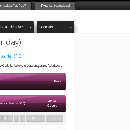
ak działa Flat Fee?
Pytania i odpowiedzi
ak to działa?
Kontakt
r day)
mpanię CPC
 wyświetlenia kwotę ustaloną przez Wydawcę.
Pokaż
Alexa
a za dzień (CPD)
Google
4
5
6
7
Następne »
Koniec »»