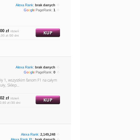
Alexa Rank:
brak danych
G
o
o
g
l
e
PageRank:
1
00 zł
/dzień
KUP
,00 zł /30 dni
Alexa Rank:
brak danych
G
o
o
g
l
e
PageRank:
0
uły 1, wszystkim fanom F1 na całym
ły, Sklep...
02 zł
/dzień
KUP
0,60 zł /30 dni
Alexa Rank:
2,149,248
Alexa Rank PL:
brak danych