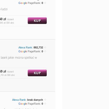
G
o
o
g
l
e
PageRank:
0
 ludzi
50 zł
/dzień
KUP
00 zł /30 dni
Alexa Rank:
882,732
G
o
o
g
l
e
PageRank:
0
i lasek jakie można spotkać w
69 zł
/dzień
KUP
,70 zł /30 dni
Alexa Rank:
brak danych
G
o
o
g
l
e
PageRank:
0