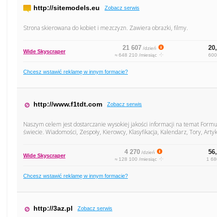
http://sitemodels.eu
Zobacz serwis
Strona skierowana do kobiet i mezczyzn. Zawiera obrazki, filmy.
21 607
20,
/dzień
Wide Skyscraper
≈ 648 210 /miesiąc
600
Chcesz wstawić reklamę w innym formacie?
http://www.f1tdt.com
Zobacz serwis
Naszym celem jest dostarczanie wysokiej jakości informacji na temat Form
świecie. Wiadomości, Zespoły, Kierowcy, Klasyfikacja, Kalendarz, Tory, Artyku
4 270
56,
/dzień
Wide Skyscraper
≈ 128 100 /miesiąc
1 68
Chcesz wstawić reklamę w innym formacie?
http://3az.pl
Zobacz serwis