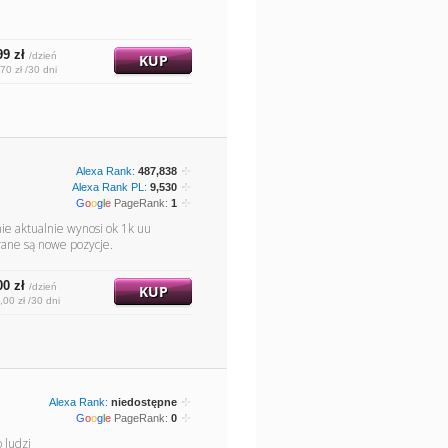
99 zł
/dzień
KUP
70 zł /30 dni
Alexa Rank:
487,838
Alexa Rank PL:
9,530
G
o
o
g
l
e
PageRank:
1
ie aktualnie wynosi ok 1k uu
awane są nowe pozycje.
00 zł
/dzień
KUP
,00 zł /30 dni
Alexa Rank:
niedostępne
G
o
o
g
l
e
PageRank:
0
 ludzi