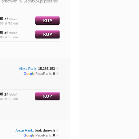
m cyfrowym. W Satinfo24.pl piszemy
00 zł
/dzień
KUP
00 zł /30 dni
00 zł
/dzień
KUP
00 zł /30 dni
Alexa Rank:
15,285,153
G
o
o
g
l
e
PageRank:
0
00 zł
/dzień
KUP
00 zł /30 dni
Alexa Rank:
brak danych
G
o
o
g
l
e
PageRank:
0