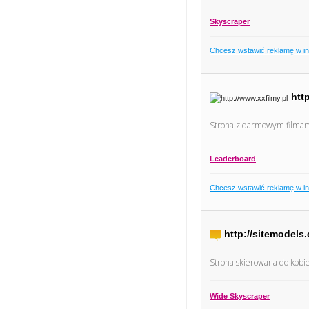
Skyscraper
Chcesz wstawić reklamę w i
htt
Strona z darmowym filmam
Leaderboard
Chcesz wstawić reklamę w i
http://sitemodels
Strona skierowana do kobie
Wide Skyscraper