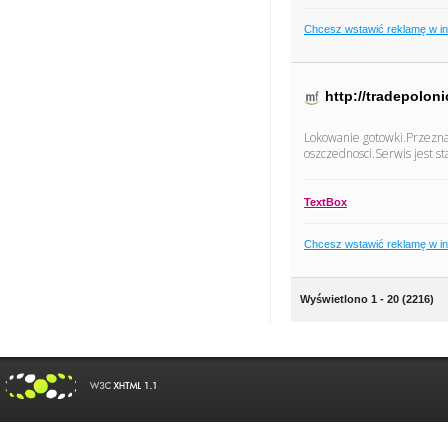
Chcesz wstawić reklamę w i
http://tradepoloni
Lokowanie gotowki.Przezna
oszczednosci.Serwis jest st
TextBox
Chcesz wstawić reklamę w i
Wyświetlono 1 - 20 (2216)