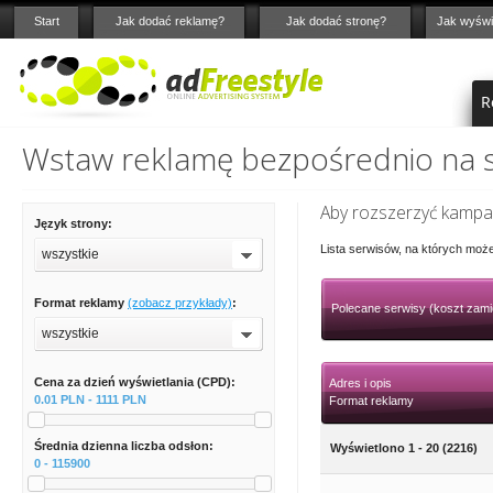
Start
Jak dodać reklamę?
Jak dodać stronę?
Jak wyświ
R
Wstaw reklamę bezpośrednio na st
Aby rozszerzyć kampan
Język strony:
Lista serwisów, na których moż
wszystkie
Format reklamy
(zobacz przykłady)
:
Polecane serwisy (koszt zami
wszystkie
Cena za dzień wyświetlania (CPD):
Adres i opis
0.01 PLN - 1111 PLN
Format reklamy
Średnia dzienna liczba odsłon:
Wyświetlono 1 - 20 (2216)
0 - 115900