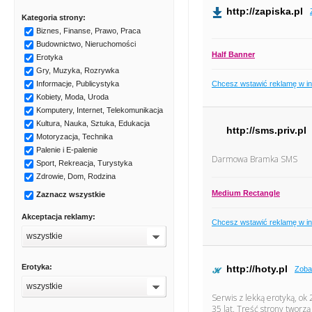
http://zapiska.pl
Kategoria strony:
Biznes, Finanse, Prawo, Praca
Budownictwo, Nieruchomości
Half Banner
Erotyka
Gry, Muzyka, Rozrywka
Chcesz wstawić reklamę w i
Informacje, Publicystyka
Kobiety, Moda, Uroda
Komputery, Internet, Telekomunikacja
Kultura, Nauka, Sztuka, Edukacja
http://sms.priv.pl
Motoryzacja, Technika
Palenie i E-palenie
Darmowa Bramka SMS
Sport, Rekreacja, Turystyka
Zdrowie, Dom, Rodzina
Medium Rectangle
Zaznacz wszystkie
Akceptacja reklamy:
Chcesz wstawić reklamę w i
wszystkie
Erotyka:
http://hoty.pl
Zoba
wszystkie
Serwis z lekką erotyką, ok
35 lat. Treść strony tworz