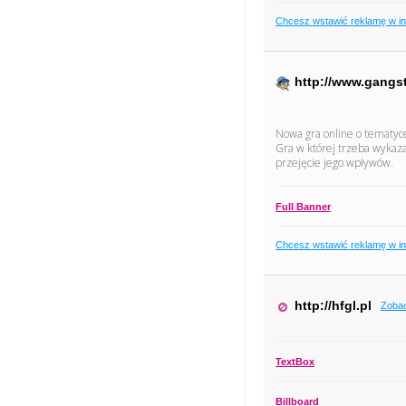
Chcesz wstawić reklamę w i
http://www.gangs
Nowa gra online o tematyce
Gra w której trzeba wykaza
przejęcie jego wpływów.
Full Banner
Chcesz wstawić reklamę w i
http://hfgl.pl
Zobac
TextBox
Billboard