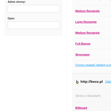
Adres strony:
Medium Rectangle
Opis:
Large Rectangle
Medium Rectangle
Full Banner
Skyscraper
Chcesz wstawić reklamę w i
http://becz.pl
Zoba
Strona z obrazkami.
Billboard