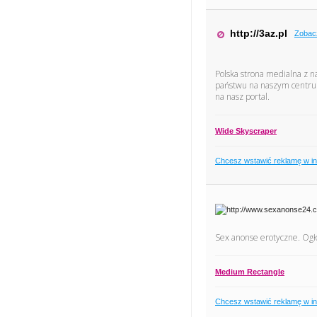
http://3az.pl
Zobac
Polska strona medialna z 
państwu na naszym centrum
na nasz portal.
Wide Skyscraper
Chcesz wstawić reklamę w i
Sex anonse erotyczne. Ogło
Medium Rectangle
Chcesz wstawić reklamę w i