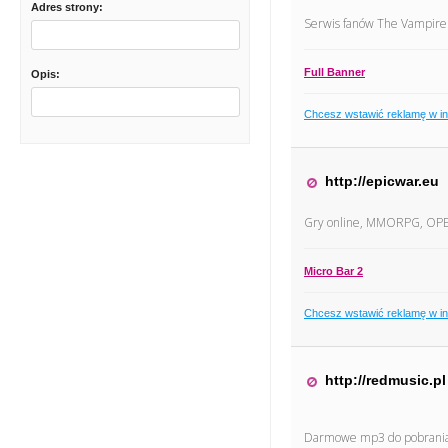
Adres strony:
Serwis fanów The Vampire 
Full Banner
Opis:
Chcesz wstawić reklamę w i
http://epicwar.eu
Gry online, MMORPG, OP
Micro Bar 2
Chcesz wstawić reklamę w i
http://redmusic.pl
Darmowe mp3 do pobrania z