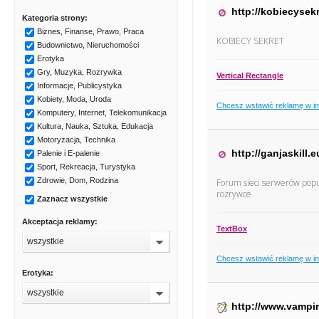
http://kobiecysekr
Kategoria strony:
Biznes, Finanse, Prawo, Praca
KOBIECY SEKRET
Budownictwo, Nieruchomości
Erotyka
Gry, Muzyka, Rozrywka
Vertical Rectangle
Informacje, Publicystyka
Kobiety, Moda, Uroda
Chcesz wstawić reklamę w i
Komputery, Internet, Telekomunikacja
Kultura, Nauka, Sztuka, Edukacja
Motoryzacja, Technika
http://ganjaskill.e
Palenie i E-palenie
Sport, Rekreacja, Turystyka
Zdrowie, Dom, Rodzina
Forum sieci serwerów popula
rozrywce
Zaznacz wszystkie
Akceptacja reklamy:
TextBox
wszystkie
Chcesz wstawić reklamę w i
Erotyka:
wszystkie
http://www.vampir