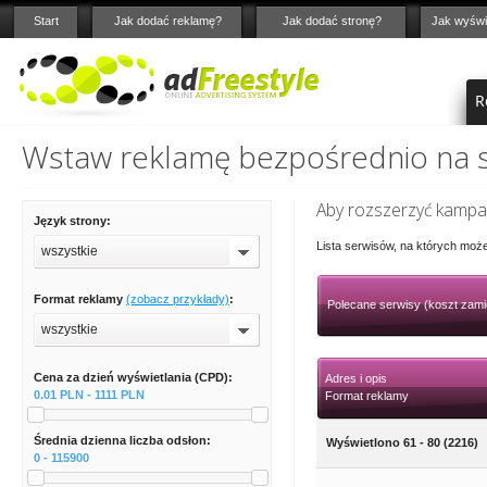
Start
Jak dodać reklamę?
Jak dodać stronę?
Jak wyświ
R
Wstaw reklamę bezpośrednio na st
Aby rozszerzyć kampan
Język strony:
Lista serwisów, na których moż
wszystkie
Format reklamy
(zobacz przykłady)
:
Polecane serwisy (koszt zami
wszystkie
Cena za dzień wyświetlania (CPD):
Adres i opis
0.01 PLN - 1111 PLN
Format reklamy
Średnia dzienna liczba odsłon:
Wyświetlono 61 - 80 (2216)
0 - 115900