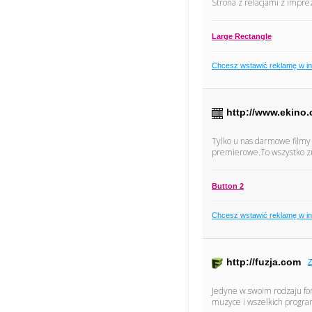
Strona z relacjami z impre
Large Rectangle
Chcesz wstawić reklamę w i
http://www.ekino.
Tylko u nas darmowe filmy 
premierowe.To wszystko zn
Button 2
Chcesz wstawić reklamę w i
http://fuzja.com
Z
Jedyne w swoim rodzaju fo
muzyce i wszelkich progra