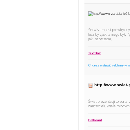
Serwis ten jest poświęcony
lecz by zyski z niego były
jak i serwisami,
TextBox
Chcesz wstawić reklamę w i
http://www.swiat-p
Świat prezentacji to vorta
nauczycieli. Wiele młodych
Billboard