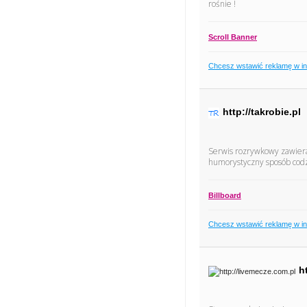
rośnie !
Scroll Banner
Chcesz wstawić reklamę w i
http://takrobie.pl
Serwis rozrywkowy zawiera
humorystyczny sposób cod
Billboard
Chcesz wstawić reklamę w i
h