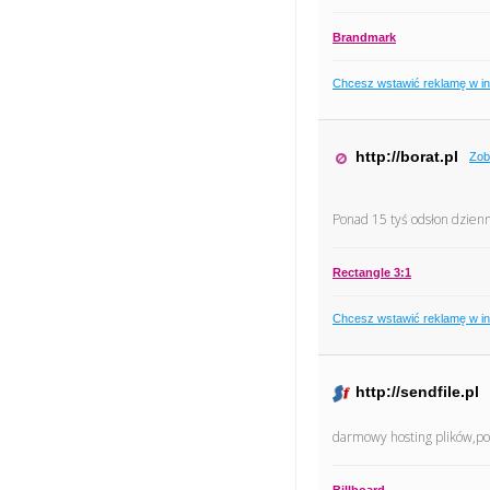
Brandmark
Chcesz wstawić reklamę w i
http://borat.pl
Zob
Ponad 15 tyś odsłon dzienni
Rectangle 3:1
Chcesz wstawić reklamę w i
http://sendfile.pl
darmowy hosting plików,p
Billboard