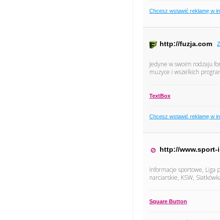
Chcesz wstawić reklamę w i
http://fuzja.com
Z
Jedyne w swoim rodzaju fo
muzyce i wszelkich progra
TextBox
Chcesz wstawić reklamę w i
http://www.sport-i
Informacje sportowe, Liga p
narciarskie, KSW, Siatkówka
Square Button