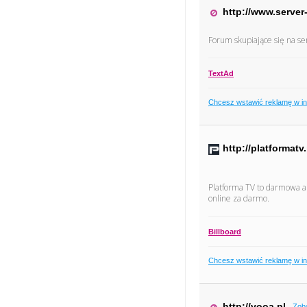
http://www.serve
Forum skupiające się na s
TextAd
Chcesz wstawić reklamę w i
http://platformatv.
Platforma TV to darmowa apl
online za darmo.
Billboard
Chcesz wstawić reklamę w i
http://vooa.pl
Zob