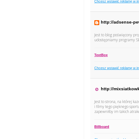
Chcesz wstawić reklamę w i
http://adsense-p
Jest to blog poświęcony pro
udostępniamy programy SEO
TextBox
Chcesz wstawić reklamę w i
http://mixsiatkow
Jest to strona, na której ka
i filmy tego pięknego sport
zapewniłby im takich atrakc
Billboard