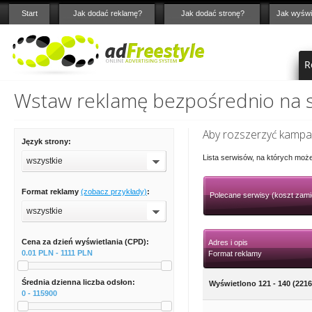
Start
Jak dodać reklamę?
Jak dodać stronę?
Jak wyświ
R
Wstaw reklamę bezpośrednio na st
Aby rozszerzyć kampan
Język strony:
Lista serwisów, na których moż
wszystkie
Format reklamy
(zobacz przykłady)
:
Polecane serwisy (koszt zami
wszystkie
Cena za dzień wyświetlania (CPD):
Adres i opis
0.01 PLN - 1111 PLN
Format reklamy
Średnia dzienna liczba odsłon:
Wyświetlono 121 - 140 (2216
0 - 115900