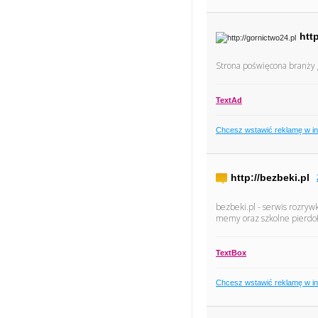
htt
Strona poświęcona branży g
TextAd
Chcesz wstawić reklamę w i
http://bezbeki.pl
bezbeki.pl - serwis rozry
memy oraz szkolne pierdoł
TextBox
Chcesz wstawić reklamę w i