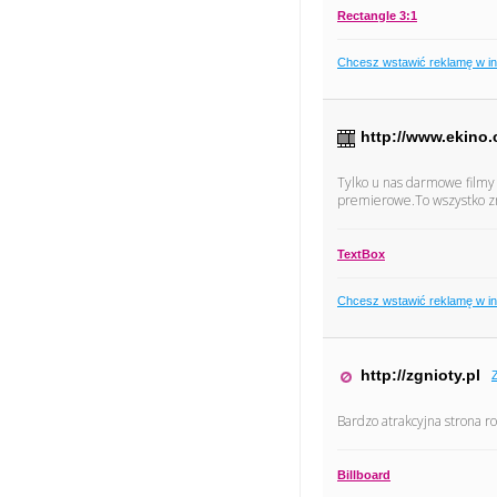
Rectangle 3:1
Chcesz wstawić reklamę w i
http://www.ekino.
Tylko u nas darmowe filmy 
premierowe.To wszystko zn
TextBox
Chcesz wstawić reklamę w i
http://zgnioty.pl
Bardzo atrakcyjna strona 
Billboard