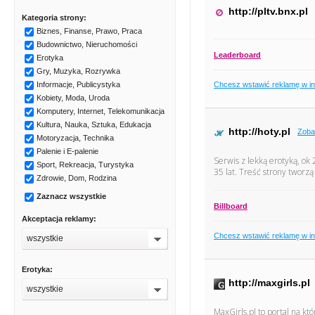
http://pltv.bnx.pl
Kategoria strony:
Biznes, Finanse, Prawo, Praca
Budownictwo, Nieruchomości
Leaderboard
Erotyka
Gry, Muzyka, Rozrywka
Chcesz wstawić reklamę w i
Informacje, Publicystyka
Kobiety, Moda, Uroda
Komputery, Internet, Telekomunikacja
Kultura, Nauka, Sztuka, Edukacja
http://hoty.pl
Zoba
Motoryzacja, Technika
Palenie i E-palenie
Serwis z lekką erotyką, ok
Sport, Rekreacja, Turystyka
35 lat. Treść strony tworz
Zdrowie, Dom, Rodzina
Zaznacz wszystkie
Billboard
Akceptacja reklamy:
Chcesz wstawić reklamę w i
wszystkie
Erotyka:
http://maxgirls.pl
wszystkie
MaxGirls.pl to portal na kt