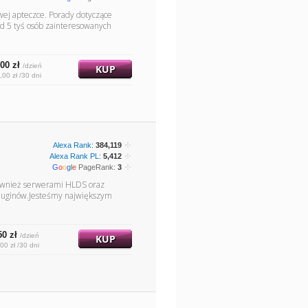
wej apteczce. Porady dotyczące
ad 5 tyś osób zainteresowanych
00 zł
/dzień
KUP
,00 zł /30 dni
Alexa Rank:
384,119
Alexa Rank PL:
5,412
G
o
o
g
l
e
PageRank:
3
również serwerami HLDS oraz
pluginów.Jesteśmy największym
50 zł
/dzień
KUP
00 zł /30 dni