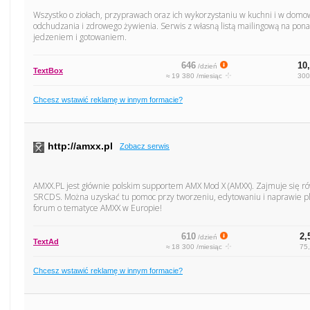
Wszystko o ziołach, przyprawach oraz ich wykorzystaniu w kuchni i w domo
odchudzania i zdrowego żywienia. Serwis z własną listą mailingową na pon
jedzeniem i gotowaniem.
646
10,
/dzień
TextBox
≈ 19 380 /miesiąc
300
Chcesz wstawić reklamę w innym formacie?
http://amxx.pl
Zobacz serwis
AMXX.PL jest głównie polskim supportem AMX Mod X (AMXX). Zajmuje się 
SRCDS. Można uzyskać tu pomoc przy tworzeniu, edytowaniu i naprawie 
forum o tematyce AMXX w Europie!
610
2,
/dzień
TextAd
≈ 18 300 /miesiąc
75,
Chcesz wstawić reklamę w innym formacie?