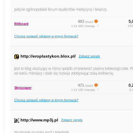
Jedyne ogólnopolskie forum studentów medycyny i lekarzy.
483
5,
/dzień
Billboard
≈ 14 490 /miesiąc
150
Chcesz wstawić reklamę w innym formacie?
http://eroplastykon.blox.pl/
Zobacz serwis
Jest to blog ukazujący w różny sposób zmysłowość piękna kobiecego ciała. Pos
od wielu miesięcy i stale się rozwija zdobywając stałą widownię.
471
0,
/dzień
Skyscraper
≈ 14 130 /miesiąc
6,
Chcesz wstawić reklamę w innym formacie?
http://www.mp3j.pl
Zobacz serwis
Na stronie muzyka mp3 i teledyski.