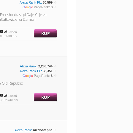
Alexa Rank PL:
30,599
G
o
o
g
l
e
PageRank:
3
reeshoutcast.pl Daje Ci je za
aCałkowicie za Darmo !
00 zł
/dzień
KUP
00 zł /30 dni
Alexa Rank:
2,253,744
Alexa Rank PL:
38,351
G
o
o
g
l
e
PageRank:
3
e Old Republic
00 zł
/dzień
KUP
,00 zł /30 dni
Alexa Rank:
niedostępne