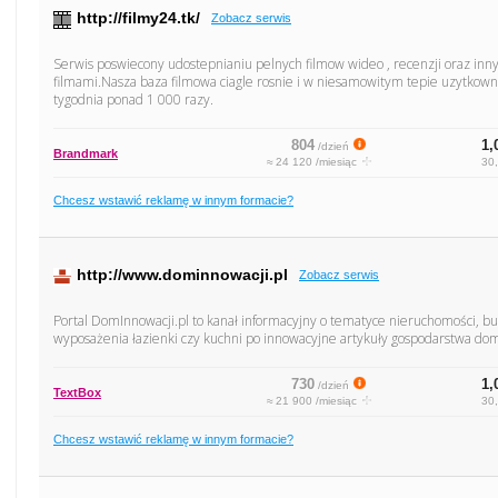
http://filmy24.tk/
Zobacz serwis
Serwis poswiecony udostepnianiu pelnych filmow wideo , recenzji oraz in
filmami.Nasza baza filmowa ciagle rosnie i w niesamowitym tepie uzytkown
tygodnia ponad 1 000 razy.
804
1,
/dzień
Brandmark
≈ 24 120 /miesiąc
30,
Chcesz wstawić reklamę w innym formacie?
http://www.dominnowacji.pl
Zobacz serwis
Portal DomInnowacji.pl to kanał informacyjny o tematyce nieruchomości, bu
wyposażenia łazienki czy kuchni po innowacyjne artykuły gospodarstwa do
730
1,
/dzień
TextBox
≈ 21 900 /miesiąc
30,
Chcesz wstawić reklamę w innym formacie?