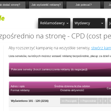
ak dodać stronę?
Jak wyświetlić reklamę?
Jak polecać?
J
Reklamodawcy
Wydawcy
J
pośrednio na stronę - CPD (cost pe
Aby rozszerzyć kampanię na wszystkie serwisy,
stwórz ka
Lista serwisów, na których możesz wstawić reklamę bezpośrednio, płacąc za dzień
Polecane serwisy (koszt zamieszczenia reklamy do negocjacji)
Adres i opis
Średnia dzienna liczba odsłon
Cen
Format reklamy
Ostatnia aktywność
Wyświetlono 101 - 120 (2216)
«« Początek
« Poprzednie
3
4
5