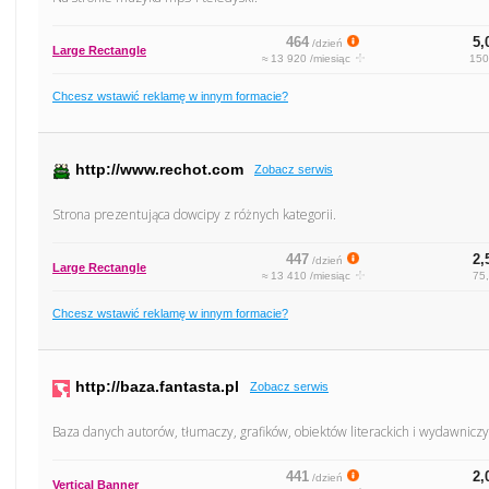
464
5,
/dzień
Large Rectangle
≈ 13 920 /miesiąc
150
Chcesz wstawić reklamę w innym formacie?
http://www.rechot.com
Zobacz serwis
Strona prezentująca dowcipy z różnych kategorii.
447
2,
/dzień
Large Rectangle
≈ 13 410 /miesiąc
75,
Chcesz wstawić reklamę w innym formacie?
http://baza.fantasta.pl
Zobacz serwis
Baza danych autorów, tłumaczy, grafików, obiektów literackich i wydawniczy
441
2,
/dzień
Vertical Banner