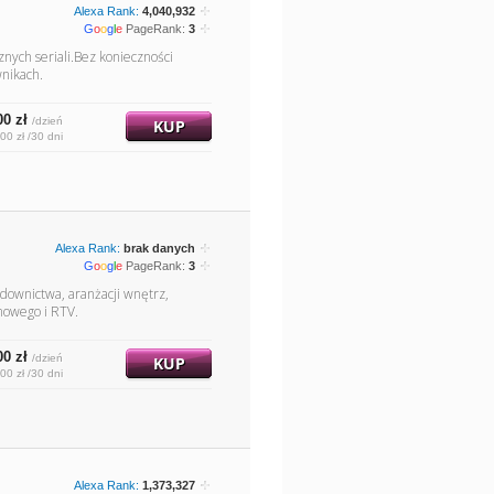
Alexa Rank:
4,040,932
G
o
o
g
l
e
PageRank:
3
znych seriali.Bez konieczności
wnikach.
00 zł
/dzień
KUP
00 zł /30 dni
Alexa Rank:
brak danych
G
o
o
g
l
e
PageRank:
3
downictwa, aranżacji wnętrz,
mowego i RTV.
00 zł
/dzień
KUP
00 zł /30 dni
Alexa Rank:
1,373,327