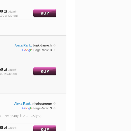
00 zł
/dzień
KUP
,00 zł /30 dni
Alexa Rank:
brak danych
G
o
o
g
l
e
PageRank:
3
50 zł
/dzień
KUP
00 zł /30 dni
Alexa Rank:
niedostępne
G
o
o
g
l
e
PageRank:
3
ch związanych z fantastyką.
00 zł
/dzień
KUP