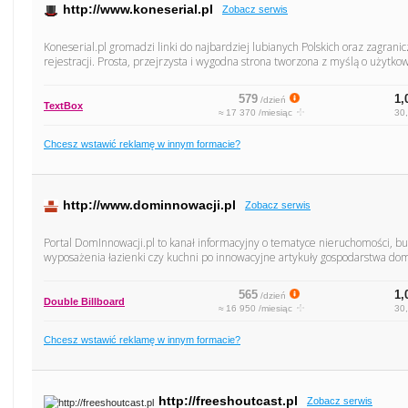
http://www.koneserial.pl
Zobacz serwis
Koneserial.pl gromadzi linki do najbardziej lubianych Polskich oraz zagranic
rejestracji. Prosta, przejrzysta i wygodna strona tworzona z myślą o użytko
579
1,
/dzień
TextBox
≈ 17 370 /miesiąc
30,
Chcesz wstawić reklamę w innym formacie?
http://www.dominnowacji.pl
Zobacz serwis
Portal DomInnowacji.pl to kanał informacyjny o tematyce nieruchomości, bu
wyposażenia łazienki czy kuchni po innowacyjne artykuły gospodarstwa do
565
1,
/dzień
Double Billboard
≈ 16 950 /miesiąc
30,
Chcesz wstawić reklamę w innym formacie?
http://freeshoutcast.pl
Zobacz serwis