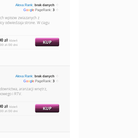
Alexa Rank:
brak danych
G
o
o
g
l
e
PageRank:
3
nych wpisow zwiazanych z
icy odwiedzaja strone. W ciagu
00 zł
/dzień
KUP
00 zł /30 dni
Alexa Rank:
brak danych
G
o
o
g
l
e
PageRank:
3
downictwa, aranżacji wnętrz,
mowego i RTV.
00 zł
/dzień
KUP
00 zł /30 dni