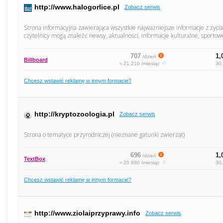
http://www.halogorlice.pl
Zobacz serwis
Strona informacyjna zawierająca wszystkie najważniejsze informacje z życia
czytelnicy mogą znaleźć newsy, aktualności, informacje kulturalne, sportowe
707
1,
/dzień
Billboard
≈ 21 210 /miesiąc
30,
Chcesz wstawić reklamę w innym formacie?
http://kryptozoologia.pl
Zobacz serwis
Strona o tematyce przyrodniczej (nieznane gatunki zwierząt)
696
1,
/dzień
TextBox
≈ 20 880 /miesiąc
30,
Chcesz wstawić reklamę w innym formacie?
http://www.ziolaiprzyprawy.info
Zobacz serwis