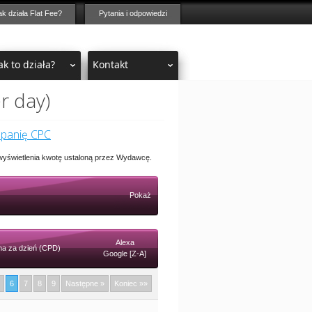
ak działa Flat Fee?
Pytania i odpowiedzi
ak to działa?
Kontakt
r day)
mpanię CPC
 wyświetlenia kwotę ustaloną przez Wydawcę.
Pokaż
Alexa
a za dzień (CPD)
Google [Z-A]
6
7
8
9
Następne »
Koniec »»