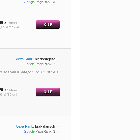
G
o
o
g
l
e
PageRank:
3
00 zł
/dzień
KUP
,00 zł /30 dni
Alexa Rank:
niedostępne
G
o
o
g
l
e
PageRank:
3
iada wiele kategorii zdjęć, istnieje
20 zł
/dzień
KUP
00 zł /30 dni
Alexa Rank:
brak danych
G
o
o
g
l
e
PageRank:
3