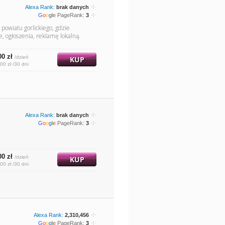
Alexa Rank:
brak danych
G
o
o
g
l
e
PageRank:
3
 powiatu gorlickiego, gdzie
, ogłoszenia, reklamę lokalną.
00 zł
/dzień
KUP
00 zł /30 dni
Alexa Rank:
brak danych
G
o
o
g
l
e
PageRank:
3
00 zł
/dzień
KUP
00 zł /30 dni
Alexa Rank:
2,310,456
G
o
o
g
l
e
PageRank:
3