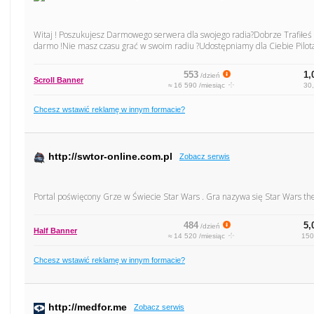
Witaj ! Poszukujesz Darmowego serwera dla swojego radia?Dobrze Trafiłeś F
darmo !Nie masz czasu grać w swoim radiu ?Udostępniamy dla Ciebie Pilot
553
1,
/dzień
Scroll Banner
≈ 16 590 /miesiąc
30,
Chcesz wstawić reklamę w innym formacie?
http://swtor-online.com.pl
Zobacz serwis
Portal poświęcony Grze w Świecie Star Wars . Gra nazywa się Star Wars th
484
5,
/dzień
Half Banner
≈ 14 520 /miesiąc
150
Chcesz wstawić reklamę w innym formacie?
http://medfor.me
Zobacz serwis