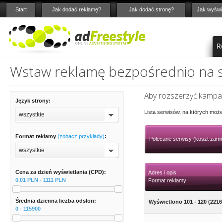
Start
Jak dodać reklamę?
Jak dodać stronę?
Jak wyświ
R
Wstaw reklamę bezpośrednio na st
Aby rozszerzyć kampan
Język strony:
Lista serwisów, na których moż
wszystkie
Format reklamy
(zobacz przykłady)
:
Polecane serwisy (koszt zami
wszystkie
Cena za dzień wyświetlania (CPD):
Adres i opis
0.01 PLN - 1111 PLN
Format reklamy
Średnia dzienna liczba odsłon:
Wyświetlono 101 - 120 (2216
0 - 115900