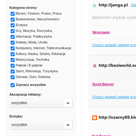
http://janga.pl
Zob
Kategoria strony:
Biznes, Finanse, Prawo, Praca
Biokominki i artykuły uży
Budownictwo, Nieruchomości
Erotyka
Gry, Muzyka, Rozrywka
Skyscraper
Informacje, Publicystyka
Kobiety, Moda, Uroda
Chcesz wstawić reklamę w i
Komputery, Internet, Telekomunikacja
Kultura, Nauka, Sztuka, Edukacja
Motoryzacja, Technika
http://beziworld.e
Palenie i E-palenie
Sport, Rekreacja, Turystyka
Zdrowie, Dom, Rodzina
Scroll Banner
Zaznacz wszystkie
Akceptacja reklamy:
Chcesz wstawić reklamę w i
wszystkie
Erotyka:
http://czarny69.b
wszystkie
Full Banner