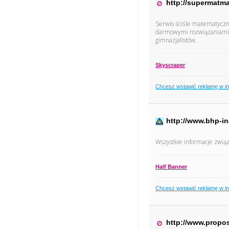
http://supermatma
Serwis ściśle matematyczn
darmowymi rozwiązaniami, a
gimnazjalistów.
Skyscraper
Chcesz wstawić reklamę w i
http://www.bhp-in
Wszystkie informacje zwią
Half Banner
Chcesz wstawić reklamę w i
http://www.propo