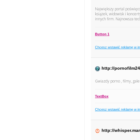
Największy portal poświęco
książek, widowisk i koncer
innych firm. Najnowsza tec
Button 1
Chcesz wstawić reklamę w i
http://pornofilm24
Gwiazdy porno , filmy, gale
TextBox
Chcesz wstawić reklamę w i
http://whisper.ma