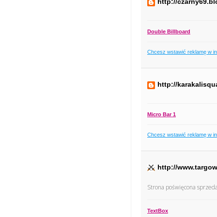
http://czarny69.b
Double Billboard
Chcesz wstawić reklamę w i
http://karakalisq
Micro Bar 1
Chcesz wstawić reklamę w i
http://www.targow
Strona poświęcona sprzedaż
TextBox