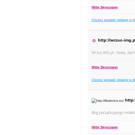
Wide Skyscraper
Chcesz wstawić reklamę w i
http://wrzuc-img.p
Wrzuc-IMG.pl - Nowy, dar
Wide Skyscraper
Chcesz wstawić reklamę w i
http:
Blog początkującego model
Wide Skyscraper