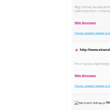
Blog o tematy bezpieczeńst
cybernetycznym i militarnym
Wide Skyscraper
Chcesz wstawić reklamę w i
http://www.etrans
Forum języka angielskiego,
Wide Skyscraper
Chcesz wstawić reklamę w i
ht