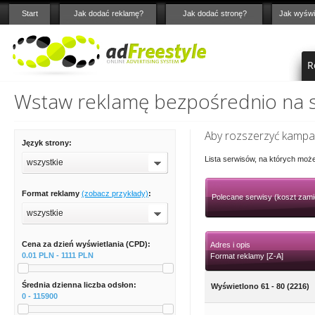
Start
Jak dodać reklamę?
Jak dodać stronę?
Jak wyświ
R
Wstaw reklamę bezpośrednio na st
Aby rozszerzyć kampan
Język strony:
Lista serwisów, na których moż
wszystkie
Format reklamy
(zobacz przykłady)
:
Polecane serwisy (koszt zami
wszystkie
Cena za dzień wyświetlania (CPD):
Adres i opis
0.01 PLN - 1111 PLN
Format reklamy [Z-A]
Średnia dzienna liczba odsłon:
Wyświetlono 61 - 80 (2216)
0 - 115900