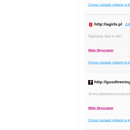
Chcesz wstawić reklamę w i
http://agirls.pl
Zob
Najlepsze laski w sieci
Wide Skyscraper
Chcesz wstawić reklamę w i
http://goodtrening
Strona poswiecona kulturys
Wide Skyscraper
Chcesz wstawić reklamę w i