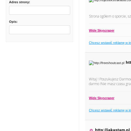
Adres strony:
Strona ogółem o sporcie, sz
Opis:
Wide Skyscraper
Chcesz wstawić reklamę w i
ht
Witaj ! Poszukujesz Darmow
darmo !Nie masz czasu gra
Wide Skyscraper
Chcesz wstawić reklamę w i
http://jakastam.pl