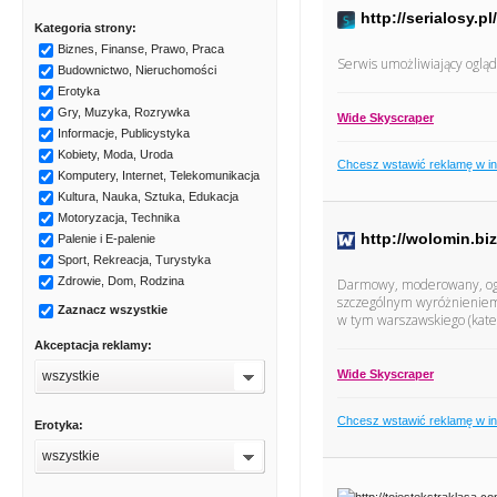
http://serialosy.pl/
Kategoria strony:
Biznes, Finanse, Prawo, Praca
Serwis umożliwiający ogląd
Budownictwo, Nieruchomości
Erotyka
Gry, Muzyka, Rozrywka
Wide Skyscraper
Informacje, Publicystyka
Kobiety, Moda, Uroda
Chcesz wstawić reklamę w i
Komputery, Internet, Telekomunikacja
Kultura, Nauka, Sztuka, Edukacja
Motoryzacja, Technika
http://wolomin.biz
Palenie i E-palenie
Sport, Rekreacja, Turystyka
Zdrowie, Dom, Rodzina
Darmowy, moderowany, ogól
szczególnym wyróżnieniem 
Zaznacz wszystkie
w tym warszawskiego (kateg
Akceptacja reklamy:
Wide Skyscraper
wszystkie
Chcesz wstawić reklamę w i
Erotyka:
wszystkie