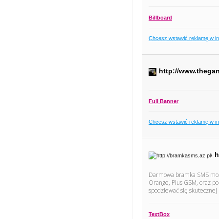
Billboard
Chcesz wstawić reklamę w i
http://www.thegan
Full Banner
Chcesz wstawić reklamę w i
h
Darmowa bramka SMS możesz
Orange, Plus GSM, oraz poz
spodziewać się skutecznej 
TextBox