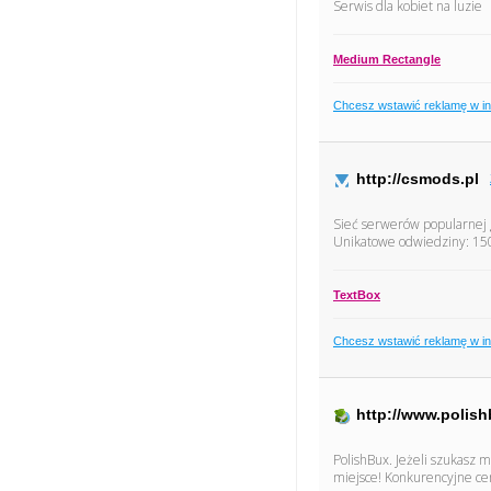
Serwis dla kobiet na luzie
Medium Rectangle
Chcesz wstawić reklamę w i
http://csmods.pl
Sieć serwerów popularnej
Unikatowe odwiedziny: 15
TextBox
Chcesz wstawić reklamę w i
http://www.polish
PolishBux. Jeżeli szukasz 
miejsce! Konkurencyjne cen