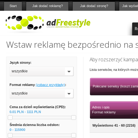
Start
Jak dodać reklamę?
Jak dodać stronę?
Jak wyświ
R
Wstaw reklamę bezpośrednio na st
Aby rozszerzyć kampan
Język strony:
Lista serwisów, na których moż
wszystkie
Format reklamy
(zobacz przykłady)
:
Polecane serwisy (koszt zami
wszystkie
Cena za dzień wyświetlania (CPD):
Adres i opis
0.01 PLN - 1111 PLN
Format reklamy
Średnia dzienna liczba odsłon:
Wyświetlono 41 - 60 (2216)
0 - 115900