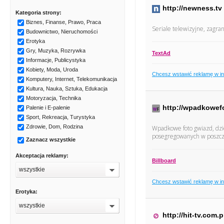
http://newness.tv
Kategoria strony:
Biznes, Finanse, Prawo, Praca
Seriale telewizyjne, zagran
Budownictwo, Nieruchomości
Erotyka
Gry, Muzyka, Rozrywka
TextAd
Informacje, Publicystyka
Kobiety, Moda, Uroda
Chcesz wstawić reklamę w i
Komputery, Internet, Telekomunikacja
Kultura, Nauka, Sztuka, Edukacja
Motoryzacja, Technika
http://wpadkowefo
Palenie i E-palenie
Sport, Rekreacja, Turystyka
Zdrowie, Dom, Rodzina
Wpadkowe foto gwiazd, dzie
posegregowanych w poszcze
Zaznacz wszystkie
Akceptacja reklamy:
Billboard
wszystkie
Chcesz wstawić reklamę w i
Erotyka:
wszystkie
http://hit-tv.com.p