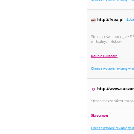
http://fvpa.pl
Zoba
Strona poświęcona grze FIF
wirtualnych klubów.
Double Billboard
Chcesz wstawić reklamę w i
http://www.suszar
Strona ma charakter rozryw
Skyscraper
Chcesz wstawić reklamę w i