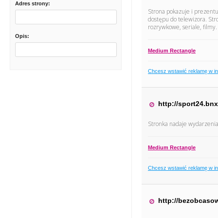
Adres strony:
Strona pokazuje i prezentuj
dostępu do telewizora. St
rozrywkowe, seriale, filmy.
Opis:
Medium Rectangle
Chcesz wstawić reklamę w i
http://sport24.bnx
Stronka nadaje wydarzenia
Medium Rectangle
Chcesz wstawić reklamę w i
http://bezobcasow