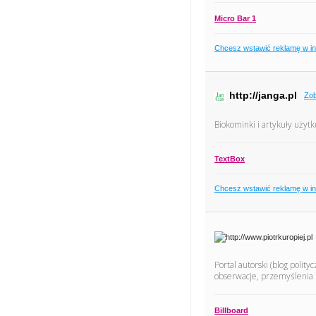
Micro Bar 1
Chcesz wstawić reklamę w i
http://janga.pl
Zob
Biokominki i artykuły uży
TextBox
Chcesz wstawić reklamę w i
Portal autorski (blog polit
obserwacje, przemyślenia i 
Billboard