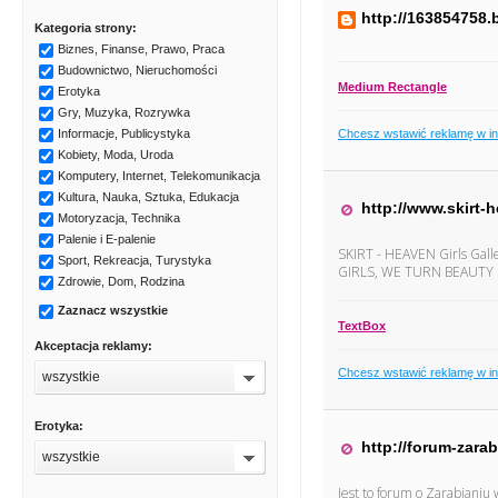
http://163854758.
Kategoria strony:
Biznes, Finanse, Prawo, Praca
Budownictwo, Nieruchomości
Medium Rectangle
Erotyka
Gry, Muzyka, Rozrywka
Chcesz wstawić reklamę w i
Informacje, Publicystyka
Kobiety, Moda, Uroda
Komputery, Internet, Telekomunikacja
Kultura, Nauka, Sztuka, Edukacja
http://www.skirt-
Motoryzacja, Technika
Palenie i E-palenie
SKIRT - HEAVEN Girls G
Sport, Rekreacja, Turystyka
GIRLS, WE TURN BEAUTY
Zdrowie, Dom, Rodzina
Zaznacz wszystkie
TextBox
Akceptacja reklamy:
Chcesz wstawić reklamę w i
wszystkie
Erotyka:
http://forum-zarab
wszystkie
Jest to forum o Zarabianiu