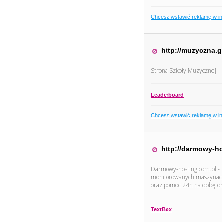
Chcesz wstawić reklamę w i
http://muzyczna.g
Strona Szkoły Muzycznej
Leaderboard
Chcesz wstawić reklamę w i
http://darmowy-h
Darmowy-hosting.com.pl - 
monitorowanych maszynach.
oraz pomoc 24h na dobę or
TextBox