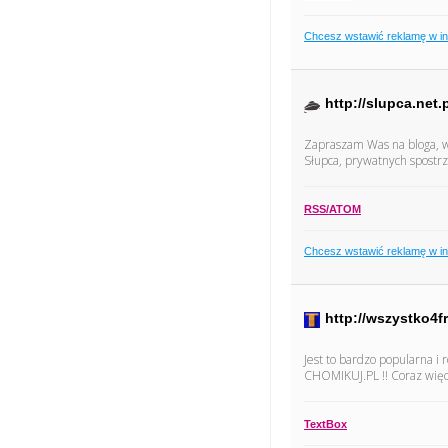
Chcesz wstawić reklamę w i
http://slupca.net.
Zapraszam Was na bloga, w
Słupca, prywatnych spostrze
RSS/ATOM
Chcesz wstawić reklamę w i
http://wszystko4fr
Jest to bardzo popularna i 
CHOMIKUJ.PL !! Coraz więcej
TextBox