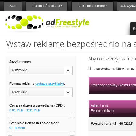
Start
Jak dodać reklamę?
Jak dodać stronę?
Jak wyświ
R
Wstaw reklamę bezpośrednio na st
Aby rozszerzyć kampan
Język strony:
Lista serwisów, na których moż
wszystkie
Format reklamy
(zobacz przykłady)
:
Polecane serwisy (koszt zami
wszystkie
Cena za dzień wyświetlania (CPD):
Adres i opis
0.01 PLN - 1111 PLN
Format reklamy
Średnia dzienna liczba odsłon:
Wyświetlono 41 - 60 (2216)
0 - 115900