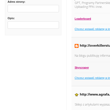
Adres strony:
GPT, Programy Partnerskie,
Uploading PPA i inne.
Opis:
Leaderboard
Chcesz wstawić reklamę w i
http://overkiller
Na blogu publikuję informa
Skyscraper
Chcesz wstawić reklamę w i
http://www.agrafa
Sklep z artykulami wyposaz