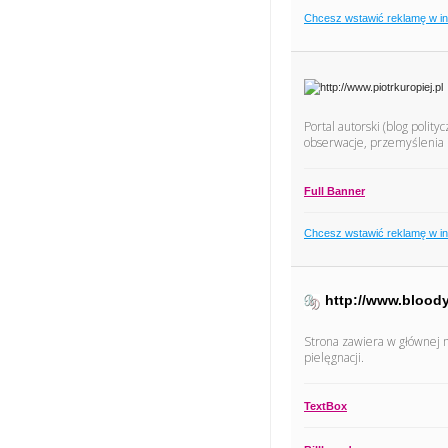
Chcesz wstawić reklamę w i
Portal autorski (blog polit
obserwacje, przemyślenia i 
Full Banner
Chcesz wstawić reklamę w i
http://www.blood
Strona zawiera w głównej 
pielęgnacji.
TextBox