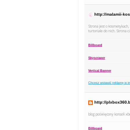
http://malamii-k
Strona jest o kosmetykach,
turtoriale do nich. Strona 
Billboard
Skyscraper
Vertical Banner
Chcesz wstawić reklamę w i
http://plxbox360
blog poświęcony konsoli x
Billboard