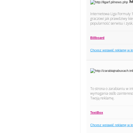
h
Internetowa Liga Formuły 1
graczowi jak prawdziwy kie
popularność serwisu i zysk
Billboard
Chcesz wstawić reklamę w i
To strona o zarabianiu w i
wymagania osób zaintereso
Twoją reklamę.
TextBox
Chcesz wstawić reklamę w i