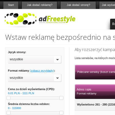
Start
Jak dodać reklamę?
Jak dodać stronę?
Jak wyświ
R
Wstaw reklamę bezpośrednio na st
Aby rozszerzyć kampan
Język strony:
Lista serwisów, na których moż
wszystkie
Format reklamy
(zobacz przykłady)
:
Polecane serwisy (koszt zami
wszystkie
Cena za dzień wyświetlania (CPD):
Adres i opis
0.01 PLN - 1111 PLN
Format reklamy
Średnia dzienna liczba odsłon:
Wyświetlono 261 - 280 (2216
0 - 115900