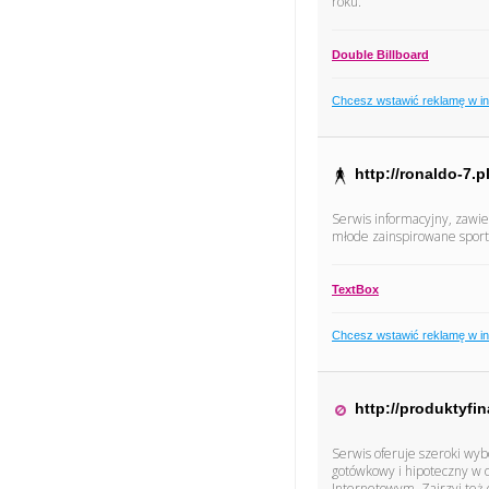
roku.
Double Billboard
Chcesz wstawić reklamę w i
http://ronaldo-7.pl
Serwis informacyjny, zawi
młode zainspirowane spor
TextBox
Chcesz wstawić reklamę w i
http://produktyfi
Serwis oferuje szeroki wyb
gotówkowy i hipoteczny w 
Internetowym. Zajrzyj też 