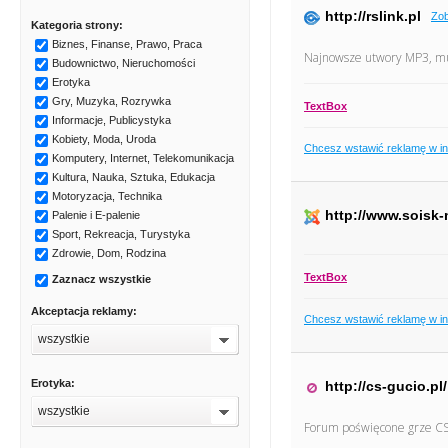
http://rslink.pl
Zob
Kategoria strony:
Biznes, Finanse, Prawo, Praca
Najnowsze utwory MP3, muz
Budownictwo, Nieruchomości
Erotyka
Gry, Muzyka, Rozrywka
TextBox
Informacje, Publicystyka
Kobiety, Moda, Uroda
Chcesz wstawić reklamę w i
Komputery, Internet, Telekomunikacja
Kultura, Nauka, Sztuka, Edukacja
Motoryzacja, Technika
http://www.soisk-
Palenie i E-palenie
Sport, Rekreacja, Turystyka
Zdrowie, Dom, Rodzina
TextBox
Zaznacz wszystkie
Akceptacja reklamy:
Chcesz wstawić reklamę w i
wszystkie
Erotyka:
http://cs-gucio.pl/
wszystkie
Forum poświęcone grze CS