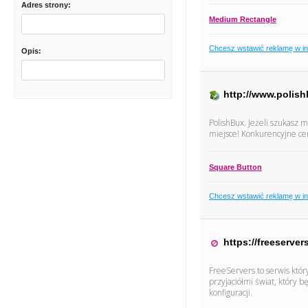
Adres strony:
Medium Rectangle
Chcesz wstawić reklamę w i
Opis:
http://www.polish
PolishBux. Jeżeli szukasz 
miejsce! Konkurencyjne cen
Square Button
Chcesz wstawić reklamę w i
https://freeservers
FreeServers to serwis któ
przyjaciółmi świat, który 
konfiguracji.