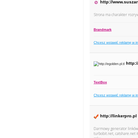
http://www.suszar
Strona ma charakter rozryw
Brandmark
Chcesz wstawić reklamę w i
http:/
TextBox
Chcesz wstawić reklamę w i
http://linkerpro.pl
Darmowy generator linków 
turbobit.net, catshare.net 