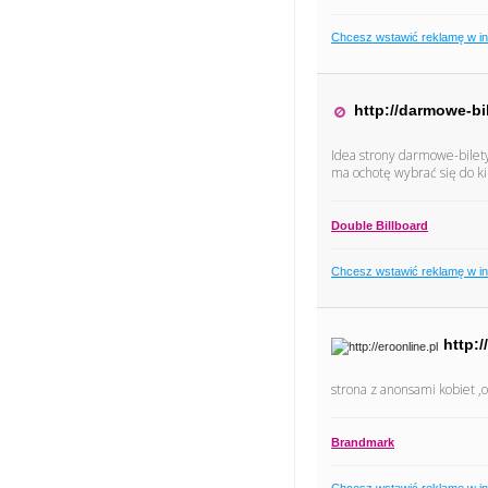
Chcesz wstawić reklamę w i
http://darmowe-bil
Idea strony darmowe-bilety
ma ochotę wybrać się do ki
Double Billboard
Chcesz wstawić reklamę w i
http:/
strona z anonsami kobiet ,
Brandmark
Chcesz wstawić reklamę w i