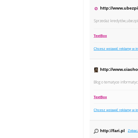
http://www.ubezpi
Sprzedaż kredytów,ubezpi
TextBox
Chcesz wstawić reklamę w i
http://www.ciacho
Blog o tematyce informatycz
TextBox
Chcesz wstawić reklamę w i
http://fari.pl
Zobac