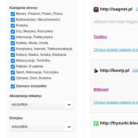
Kategoria strony:
http://sagnet.pl
Z
Biznes, Finanse, Prawo, Praca
Budownictwo, Nieruchomości
Mielecki Informator Region
Erotyka
Gry, Muzyka, Rozrywka
TextBox
Informacje, Publicystyka
Kobiety, Moda, Uroda
Komputery, Internet, Telekomunikacja
Chcesz wstawić reklamę w i
Kultura, Nauka, Sztuka, Edukacja
Motoryzacja, Technika
Palenie i E-palenie
http://besty.pl
Zob
Sport, Rekreacja, Turystyka
Zdrowie, Dom, Rodzina
Zaznacz wszystkie
Billboard
Akceptacja reklamy:
Chcesz wstawić reklamę w i
wszystkie
Erotyka:
http://fryzurki.blo
wszystkie