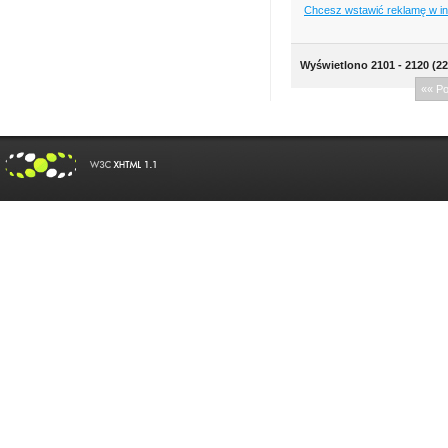
Chcesz wstawić reklamę w i
Wyświetlono 2101 - 2120 (22
«« P