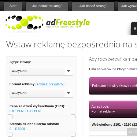
Start
Jak dodać reklamę?
Jak dodać stronę?
Jak wyświ
R
Wstaw reklamę bezpośrednio na st
Aby rozszerzyć kampan
Język strony:
Lista serwisów, na których moż
wszystkie
Format reklamy
(zobacz przykłady)
:
Polecane serwisy (koszt zami
wszystkie
Cena za dzień wyświetlania (CPD):
Adres i opis
0.01 PLN - 1111 PLN
Format reklamy
Średnia dzienna liczba odsłon:
Wyświetlono 2101 - 2120 (22
0 - 115900
«« P