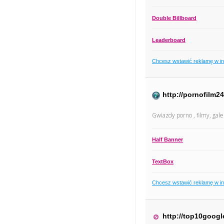
Double Billboard
Leaderboard
Chcesz wstawić reklamę w i
http://pornofilm24
Gwiazdy porno , filmy, gale
Half Banner
TextBox
Chcesz wstawić reklamę w i
http://top10googl