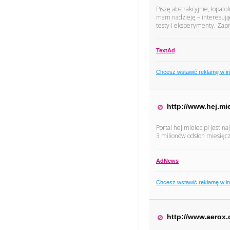
Piszę abstrakcyjnie, łopato
mam nadzieję – interesując
testy i eksperymenty. Zap
TextAd
Chcesz wstawić reklamę w i
http://www.hej.mie
Portal hej.mielec.pl jest 
3 milionów odsłon miesięcz
AdNews
Chcesz wstawić reklamę w i
http://www.aerox.