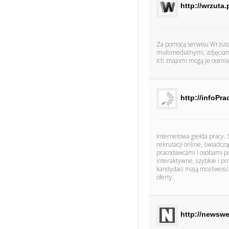
http://wrzuta.
Za pomocą serwisu Wrzuta.p
multimedialnymi, zdjęciam
ich znajomi mogą je oceni
http://infoPra
Internetowa giełda pracy. 
rekrutacji online, świadc
pracodawcami i osobami pos
interaktywne, szybkie i pr
kandydaci mają możliwość i
oferty.
http://newswe