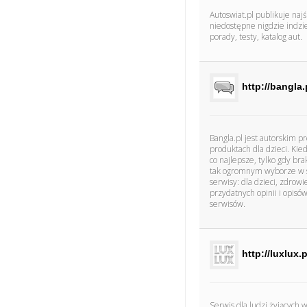
Autoswiat.pl publikuje na
niedostępne nigdzie indzie
porady, testy, katalog aut.
http://bangla.
Bangla.pl jest autorskim p
produktach dla dzieci. Ki
co najlepsze, tylko gdy b
tak ogromnym wyborze w sk
serwisy: dla dzieci, zdrow
przydatnych opinii i opis
serwisów.
http://luxlux.p
Serwis dla ludzi żyjących w