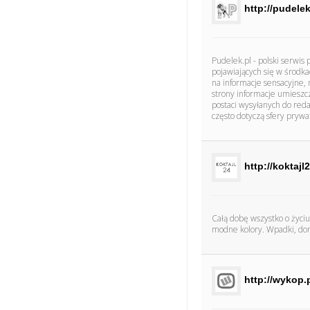
http://pudelek
Pudelek.pl - polski serwis
pojawiających się w środk
na informacje sensacyjne,
strony informacje umieszc
postaci wysyłanych do reda
często dotyczą sfery prywa
http://koktajl2
Całą dobę wszystko o życiu 
modne kolory. Wpadki, dom
http://wykop.