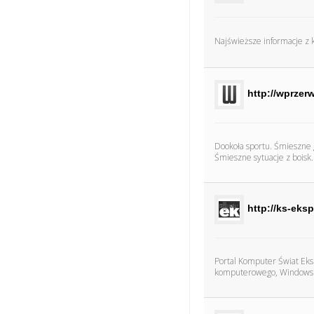
Najświeższe informacje z ka
http://wprzerw
Dookoła sportu. Śmieszne g
Śmieszne sytuacje z boisk.
http://ks-eksp
Portal Komputer Świat Eks
komputerowego, Windows i