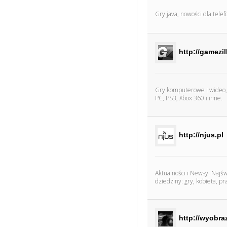
Gry java, nowości dla tele
http://gamezil
Gry komputerowe i wideo, 
PC, PS3, Xbox 360 i inne.
http://njus.pl
Aktualności i Newsy. Najśw
dziedziny: gry, kobieta, pr
http://wyobra