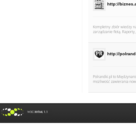
http://biznes.
Kompletny zbiór wiedzy na 
zarządzanie flotą. Raporty,
http://polrand
Polrandki.pl to Międzynarod
możliwość zawierania nowyc