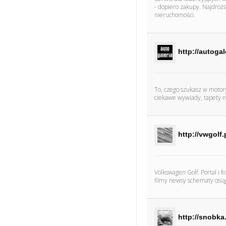
- dopiero zakupy. Najdroż
nieruchomości.
http://autogal
To, czego szukasz w motory
ciekawe wywiady, tapety n
http://vwgolf.
Volkswagen Golf. Portal i 
filmy newsy schematy osiąg
http://snobka