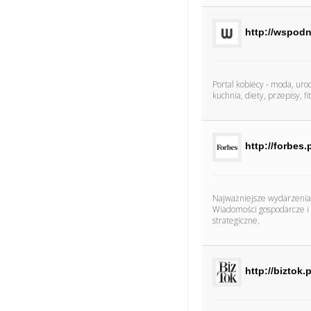
http://wspodn
Portal kobiecy - moda, urod
kuchnia, diety, przepisy, f
http://forbes.
Najważniejsze wydarzenia 
Wiadomości gospodarcze i f
strategiczne.
http://biztok.p