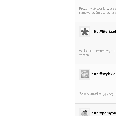
Prezenty, życzenia, wiers
rymowane, śmieszne, na W
http://literia.p
W sklepie internetowym LIT
cenach.
http://szybki
Serwis umożliwiający szy
http://pomysl