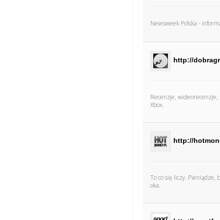
Newsweek Polska - informac
http://dobragr
Recenzje, wideorecenzje, te
Xbox.
http://hotmon
To co się liczy. Pieniądze
oka.