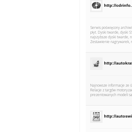
http://cdrinfo.
Serwis poświęcony archiwi
płyt. Dyski twarde, dyski
najszybsze dyski twarde, n
Zestawienie nagrywarek, 
http://autokra
Najnowsze informacje ze św
Relacje z targów motoryzac
prezentowanych modeli s
http://autoswi