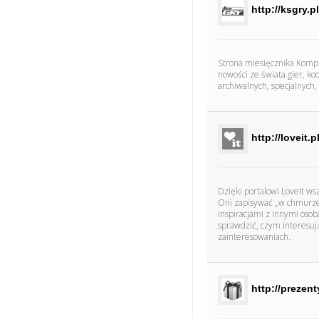
http://ksgry.pl
Strona miesięcznika Komp
nowości ze świata gier, k
archiwalnych, specjalnych,
http://loveit.p
Dzięki portalowi LoveIt w
Oni zapisywać „w chmurze”.
inspiracjami z innymi osob
sprawdzić, czym interesują
zainteresowaniach.
http://prezent