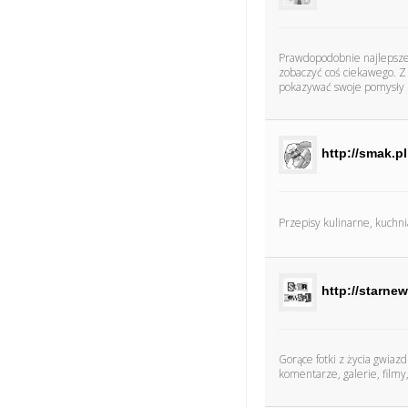
Prawdopodobnie najlepsze p
zobaczyć coś ciekawego. Z 
pokazywać swoje pomysły i s
http://smak.pl
Przepisy kulinarne, kuchnia
http://starnew
Gorące fotki z życia gwiaz
komentarze, galerie, filmy,