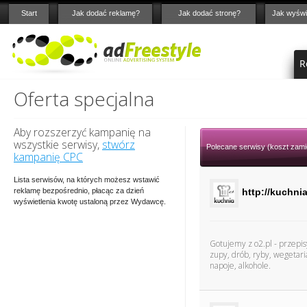
Start
Jak dodać reklamę?
Jak dodać stronę?
Jak wyświ
R
Oferta specjalna
Aby rozszerzyć kampanię na
wszystkie serwisy,
stwórz
Polecane serwisy (koszt zami
kampanię CPC
Lista serwisów, na których możesz wstawić
reklamę bezpośrednio, płacąc za dzień
http://kuchnia
wyświetlenia kwotę ustaloną przez Wydawcę.
Gotujemy z o2.pl - przepisy
zupy, drób, ryby, wegetariańs
napoje, alkohole.