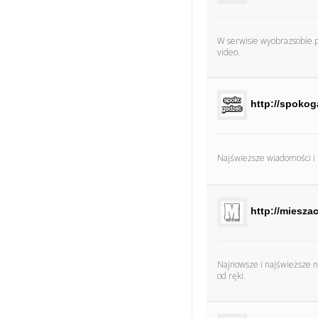
W serwisie wyobrazsobie.pl 
video.
http://spokog
Najświeższe wiadomości i 
http://mieszac
Najnowsze i najświeższe 
od ręki.