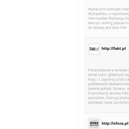
Wykop.pl to dziesiątki now
Wykopalisku, a najciekawsz
Internautów! Wykopują Oni 
tworzyć ranking popularno
ile ciekawy jest dany link!
http://fakt.pl
Prezentowane w serwisie f
temat ludzi i globalnych w
kraju i z zagranicy przez 
publikowane błyskawicznie,
świecie polityki, biznesu
Dziennikarzy serwisu Fakt n
wyraziście, ilustrują arty
poznawać świat zza ekran
http://sfora.pl