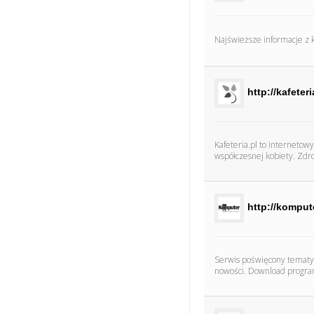
Najświeższe informacje z ka
http://kafeteri
Kafeteria.pl to internetow
współczesnej kobiety. Zdro
http://komput
Serwis poświęcony tematyc
nowości. Download program