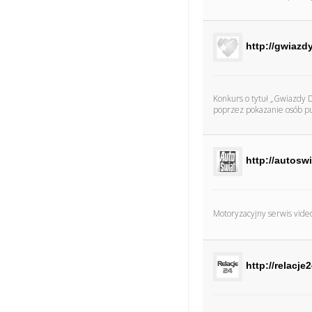
http://gwiazd
Konkurs o tytuł „Gwiazdy 
poprzez pokazanie osób pu
http://autoswi
Motoryzacyjny serwis video
http://relacje2