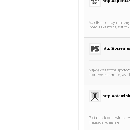
http://sportfa
SportFan.pl to dynamiczny 
video. Piłka nożna, siatków
http://przegl
Największa strona sportow
sportowe informacje, wyniki
http://ofemini
Portal dla kobiet: wirtualny
inspiracje kulinarne.