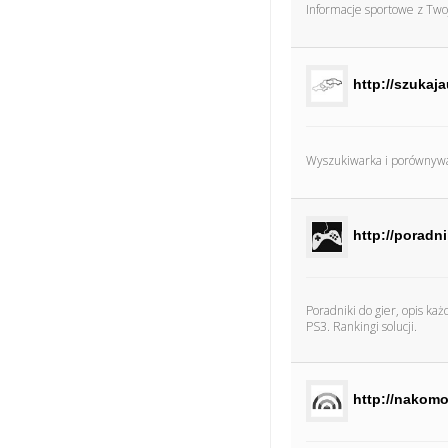
Informacje sportowe z Twoj
http://szukaja
Wyszukiwarka i porównyw
http://poradn
Poradniki do gier, opis każ
PS3. Rankingi solucji.
http://nakomo