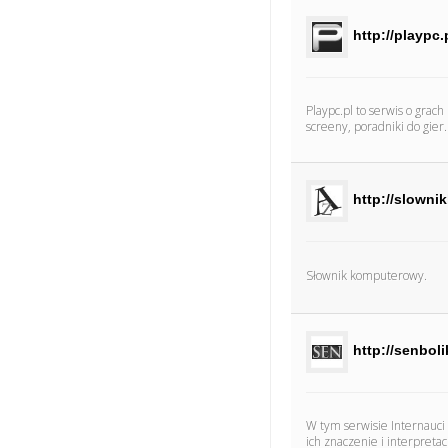
http://playpc.
Playpc.pl to serwis o grac
screeny, poradniki do gier.
http://slowni
Słownik komputerowy.
http://senboli
W tym serwisie Internauci p
ich znaczenie i interpretac