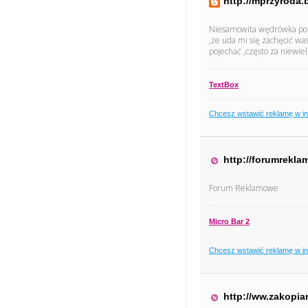
http://mprzyroda.
Niesamowita wędrówka po cu
,że uda mi się zachęcić wa
pojechać ,często za niewie
TextBox
Chcesz wstawić reklamę w i
http://forumrekla
Forum Reklamowe
Micro Bar 2
Chcesz wstawić reklamę w i
http://ww.zakopia