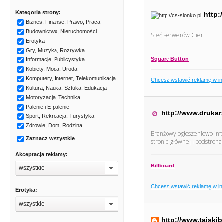
Kategoria strony:
http:
Biznes, Finanse, Prawo, Praca
Budownictwo, Nieruchomości
Sieć serwerów Gier
Erotyka
Gry, Muzyka, Rozrywka
Square Button
Informacje, Publicystyka
Kobiety, Moda, Uroda
Komputery, Internet, Telekomunikacja
Chcesz wstawić reklamę w i
Kultura, Nauka, Sztuka, Edukacja
Motoryzacja, Technika
Palenie i E-palenie
http://www.drukar
Sport, Rekreacja, Turystyka
Zdrowie, Dom, Rodzina
Branżowy ogłoszeniowo inf
Zaznacz wszystkie
stronie głównej i podstron
Akceptacja reklamy:
Billboard
wszystkie
Chcesz wstawić reklamę w i
Erotyka:
wszystkie
http://www.tajsk