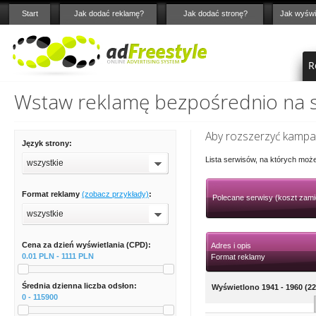
Start
Jak dodać reklamę?
Jak dodać stronę?
Jak wyświ
R
Wstaw reklamę bezpośrednio na st
Aby rozszerzyć kampan
Język strony:
Lista serwisów, na których moż
wszystkie
Format reklamy
(zobacz przykłady)
:
Polecane serwisy (koszt zami
wszystkie
Cena za dzień wyświetlania (CPD):
Adres i opis
0.01 PLN - 1111 PLN
Format reklamy
Średnia dzienna liczba odsłon:
Wyświetlono 1941 - 1960 (22
0 - 115900