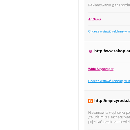
Reklamowanie gier i produ
AdNews
Chcesz wstawić reklamę w i
http://ww.zakopia
Wide Skyscraper
Chcesz wstawić reklamę w i
http://mprzyroda.
Niesamowita wędrówka po cu
,że uda mi się zachęcić wa
pojechać ,często za niewie