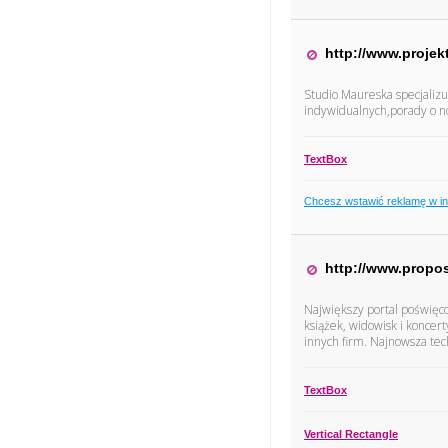
http://www.projek
Studio Maureska specjalizuj
indywidualnych,porady o no
TextBox
Chcesz wstawić reklamę w i
http://www.propo
Największy portal poświęco
książek, widowisk i koncer
innych firm. Najnowsza tec
TextBox
Vertical Rectangle