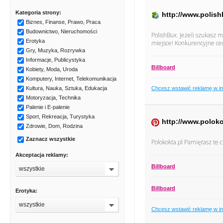
Kategoria strony:
http://www.polish
Biznes, Finanse, Prawo, Praca
Budownictwo, Nieruchomości
PolishBux. Jeżeli szukasz 
Erotyka
miejsce! Konkurencyjne cen
Gry, Muzyka, Rozrywka
Informacje, Publicystyka
Billboard
Kobiety, Moda, Uroda
Komputery, Internet, Telekomunikacja
Chcesz wstawić reklamę w i
Kultura, Nauka, Sztuka, Edukacja
Motoryzacja, Technika
Palenie i E-palenie
Sport, Rekreacja, Turystyka
http://www.poloko
Zdrowie, Dom, Rodzina
Zaznacz wszystkie
Polokokta.pl Pamiętasz te c
Akceptacja reklamy:
Billboard
wszystkie
Billboard
Erotyka:
wszystkie
Chcesz wstawić reklamę w i