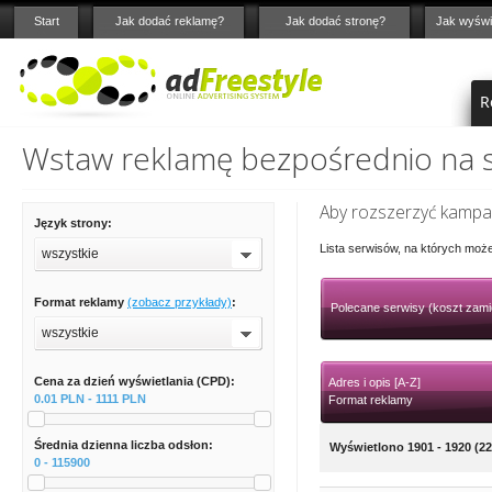
Start
Jak dodać reklamę?
Jak dodać stronę?
Jak wyświ
R
Wstaw reklamę bezpośrednio na st
Aby rozszerzyć kampan
Język strony:
Lista serwisów, na których moż
wszystkie
Format reklamy
(zobacz przykłady)
:
Polecane serwisy (koszt zami
wszystkie
Cena za dzień wyświetlania (CPD):
Adres i opis [A-Z]
0.01 PLN - 1111 PLN
Format reklamy
Średnia dzienna liczba odsłon:
Wyświetlono 1901 - 1920 (22
0 - 115900