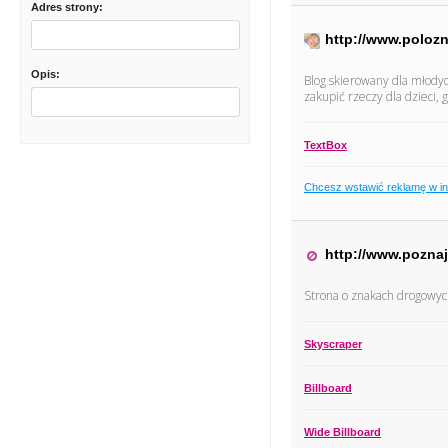
Adres strony:
http://www.polozn
Opis:
Blog skierowany dla młodyc
zakupić rzeczy dla dzieci, 
TextBox
Chcesz wstawić reklamę w i
http://www.poznaj
Strona o znakach drogowyc
Skyscraper
Billboard
Wide Billboard