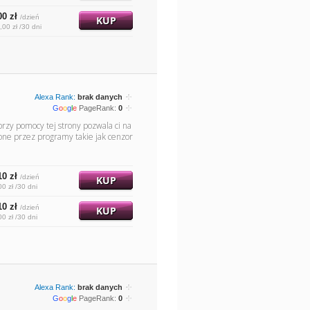
00 zł
/dzień
KUP
,00 zł /30 dni
Alexa Rank:
brak danych
G
o
o
g
l
e
PageRank:
0
rzy pomocy tej strony pozwala ci na
one przez programy takie jak cenzor
10 zł
/dzień
KUP
00 zł /30 dni
10 zł
/dzień
KUP
00 zł /30 dni
Alexa Rank:
brak danych
G
o
o
g
l
e
PageRank:
0