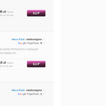
00 zł
/dzień
KUP
00 zł /30 dni
Alexa Rank:
niedostępne
G
o
o
g
l
e
PageRank:
0
la siebie.Pomożemy rozwiązać
y elastyczni.
10 zł
/dzień
KUP
00 zł /30 dni
Alexa Rank:
niedostępne
G
o
o
g
l
e
PageRank:
1