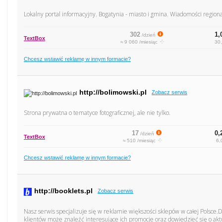
Lokalny portal informacyjny. Bogatynia - miasto i gmina. Wiadomości region
302
1,
/dzień
TextBox
≈ 9 060 /miesiąc
30,
Chcesz wstawić reklamę w innym formacie?
http://bolimowski.pl
Zobacz serwis
Strona prywatna o tematyce fotograficznej, ale nie tylko.
17
0,
/dzień
TextBox
≈ 510 /miesiąc
6,
Chcesz wstawić reklamę w innym formacie?
http://booklets.pl
Zobacz serwis
Nasz serwis specjalizuje się w reklamie większości sklepów w całej Polsce.
klientów może znaleźć interesujące ich promocje oraz dowiedzieć się o akt