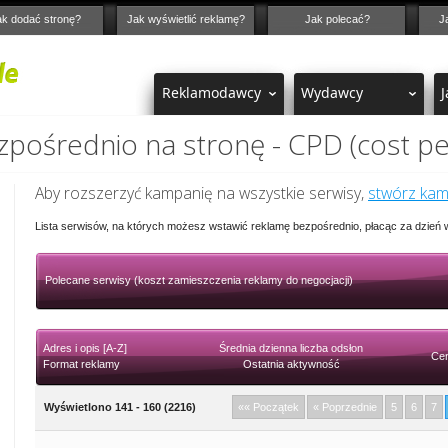
ak dodać stronę?
Jak wyświetlić reklamę?
Jak polecać?
J
Reklamodawcy
Wydawcy
J
pośrednio na stronę - CPD (cost pe
Aby rozszerzyć kampanię na wszystkie serwisy,
stwórz ka
Lista serwisów, na których możesz wstawić reklamę bezpośrednio, płacąc za dzień
Polecane serwisy (koszt zamieszczenia reklamy do negocjacji)
Adres i opis [A-Z]
Średnia dzienna liczba odsłon
Cen
Format reklamy
Ostatnia aktywność
Wyświetlono 141 - 160 (2216)
«« Początek
« Poprzednie
5
6
7