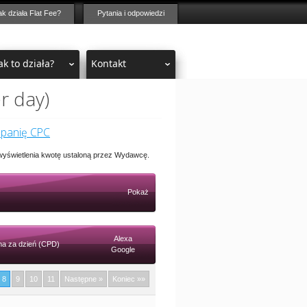
ak działa Flat Fee?
Pytania i odpowiedzi
ak to działa?
Kontakt
r day)
mpanię CPC
 wyświetlenia kwotę ustaloną przez Wydawcę.
Pokaż
Alexa
a za dzień (CPD)
Google
8
9
10
11
Następne »
Koniec »»