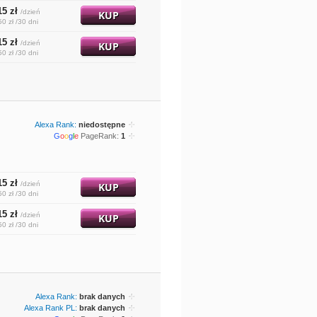
15 zł
/dzień
KUP
50 zł /30 dni
15 zł
/dzień
KUP
50 zł /30 dni
Alexa Rank:
niedostępne
G
o
o
g
l
e
PageRank:
1
15 zł
/dzień
KUP
50 zł /30 dni
15 zł
/dzień
KUP
50 zł /30 dni
Alexa Rank:
brak danych
Alexa Rank PL:
brak danych