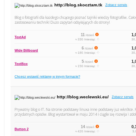
http://blog.skocztam.tk
Zobacz serwis
Blog o fotografii dla każdego chcącego poznać tajniki wiedzy fotografów. Ca
zastosowaniu technik! Dużo zapytań odsyłających do strony!
11
1,
/dzień
TextAd
≈ 330 /miesiąc
30,
6
1,
/dzień
Wide Billboard
≈ 180 /miesiąc
30,
5
1,
/dzień
TextBox
≈ 150 /miesiąc
30,
Chcesz wstawić reklamę w innym formacie?
http://blog.weclewski.eu/
Zobacz serwis
Prywatny blog o IT. Na stronie podstawy linuxa inne podstawy już wkrótce. 
przydatnych opisów. Blog wystartował w maju 2014 i ciągle się rozwija i z
14
0,
/dzień
Button 2
≈ 420 /miesiąc
3,