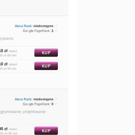
Alexa Rank:
niedostępne
G
o
o
g
l
e
PageRank:
2
żywianiu
10 zł
/dzień
KUP
00 zł /30 dni
10 zł
/dzień
KUP
00 zł /30 dni
Alexa Rank:
niedostępne
G
o
o
g
l
e
PageRank:
0
Programowanie, projektowanie
00 zł
/dzień
KUP
00 zł /30 dni