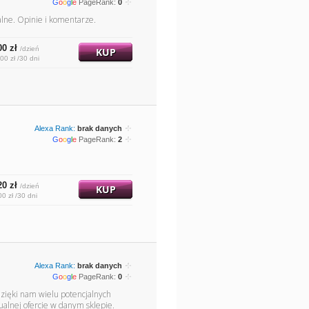
G
o
o
g
l
e
PageRank:
0
alne. Opinie i komentarze.
00 zł
/dzień
KUP
00 zł /30 dni
Alexa Rank:
brak danych
G
o
o
g
l
e
PageRank:
2
20 zł
/dzień
KUP
00 zł /30 dni
Alexa Rank:
brak danych
G
o
o
g
l
e
PageRank:
0
Dzięki nam wielu potencjalnych
ualnej ofercie w danym sklepie.