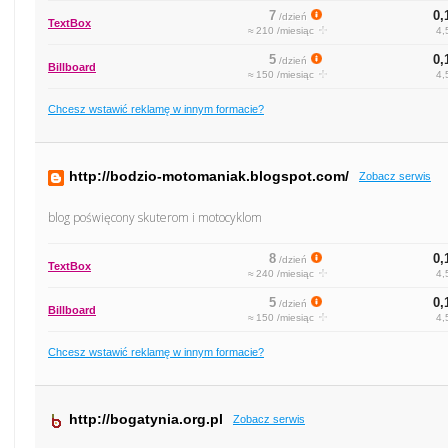
7
0,
/dzień
TextBox
≈ 210 /miesiąc
4,
5
0,
/dzień
Billboard
≈ 150 /miesiąc
4,
Chcesz wstawić reklamę w innym formacie?
http://bodzio-motomaniak.blogspot.com/
Zobacz serwis
blog poświęcony skuterom i motocyklom
8
0,
/dzień
TextBox
≈ 240 /miesiąc
4,
5
0,
/dzień
Billboard
≈ 150 /miesiąc
4,
Chcesz wstawić reklamę w innym formacie?
http://bogatynia.org.pl
Zobacz serwis