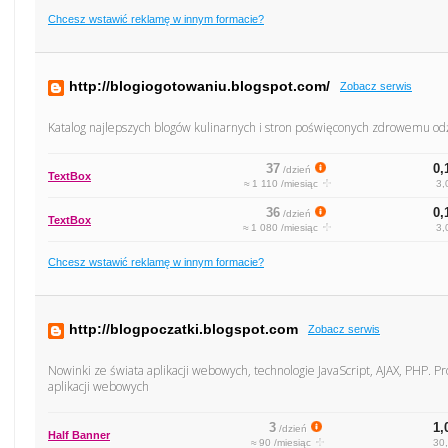
Chcesz wstawić reklamę w innym formacie?
http://blogiogotowaniu.blogspot.com/
Zobacz serwis
Katalog najlepszych blogów kulinarnych i stron poświęconych zdrowemu od
37
0,
/dzień
TextBox
≈ 1 110 /miesiąc
3,
36
0,
/dzień
TextBox
≈ 1 080 /miesiąc
3,
Chcesz wstawić reklamę w innym formacie?
http://blogpoczatki.blogspot.com
Zobacz serwis
Nowinki ze świata aplikacji webowych, technologie JavaScript, AJAX, PHP. 
aplikacji webowych
3
1,
/dzień
Half Banner
≈ 90 /miesiąc
30,