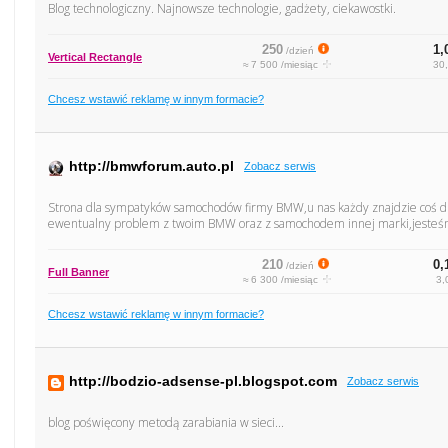
Blog technologiczny. Najnowsze technologie, gadżety, ciekawostki.
250
1,
/dzień
Vertical Rectangle
≈ 7 500 /miesiąc
30,
Chcesz wstawić reklamę w innym formacie?
http://bmwforum.auto.pl
Zobacz serwis
Strona dla sympatyków samochodów firmy BMW,u nas każdy znajdzie coś d
ewentualny problem z twoim BMW oraz z samochodem innej marki,jesteśm
210
0,
/dzień
Full Banner
≈ 6 300 /miesiąc
3,
Chcesz wstawić reklamę w innym formacie?
http://bodzio-adsense-pl.blogspot.com
Zobacz serwis
blog poświęcony metodą zarabiania w sieci...