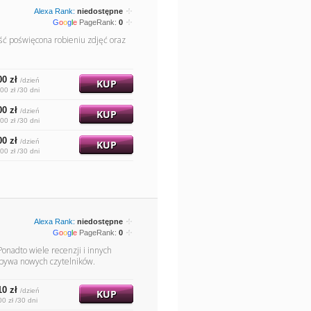
Alexa Rank:
niedostępne
G
o
o
g
l
e
PageRank:
0
łość poświęcona robieniu zdjęć oraz
00 zł
/dzień
KUP
00 zł /30 dni
00 zł
/dzień
KUP
00 zł /30 dni
00 zł
/dzień
KUP
00 zł /30 dni
Alexa Rank:
niedostępne
G
o
o
g
l
e
PageRank:
0
Ponadto wiele recenzji i innych
dobywa nowych czytelników.
10 zł
/dzień
KUP
00 zł /30 dni