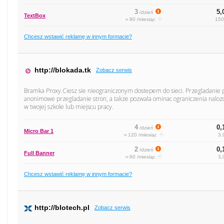
3
5,
/dzień
TextBox
≈ 90 /miesiąc
150
Chcesz wstawić reklamę w innym formacie?
http://blokada.tk
Zobacz serwis
Bramka Proxy.Ciesz sie nieograniczonym dostepem do sieci. Przegladanie p
anonimowe przegladanie stron, a takze pozwala ominac ograniczenia naloz
w twojej szkole lub miejscu pracy.
4
0,
/dzień
Micro Bar 1
≈ 120 /miesiąc
3,
2
0,
/dzień
Full Banner
≈ 60 /miesiąc
3,
Chcesz wstawić reklamę w innym formacie?
http://blotech.pl
Zobacz serwis