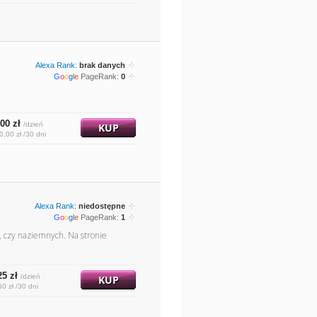
Alexa Rank:
brak danych
G
o
o
g
l
e
PageRank:
0
00 zł
/dzień
KUP
0,00 zł /30 dni
Alexa Rank:
niedostępne
G
o
o
g
l
e
PageRank:
1
 czy naziemnych. Na stronie
25 zł
/dzień
KUP
50 zł /30 dni