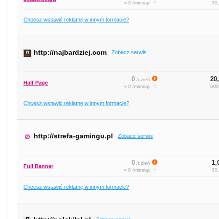
≈ 0 /miesiąc
30,
Chcesz wstawić reklamę w innym formacie?
http://najbardziej.com
Zobacz serwis
0
20,
/dzień
Half Page
≈ 0 /miesiąc
600
Chcesz wstawić reklamę w innym formacie?
http://strefa-gamingu.pl
Zobacz serwis
0
1,
/dzień
Full Banner
≈ 0 /miesiąc
30,
Chcesz wstawić reklamę w innym formacie?