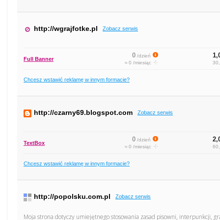
http://wgrajfotke.pl
Zobacz serwis
0
1,
/dzień
Full Banner
≈ 0 /miesiąc
30,
Chcesz wstawić reklamę w innym formacie?
http://czarny69.blogspot.com
Zobacz serwis
0
2,
/dzień
TextBox
≈ 0 /miesiąc
60,
Chcesz wstawić reklamę w innym formacie?
http://popolsku.com.pl
Zobacz serwis
Moja strona dotyczy umiejętnego stosowania zasad pisowni, interpunkcji, 