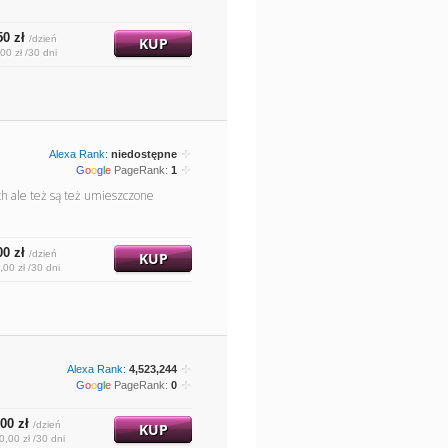
50 zł
/dzień
KUP
00 zł /30 dni
Alexa Rank:
niedostępne
G
o
o
g
l
e
PageRank:
1
ch ale też są też umieszczone
00 zł
/dzień
KUP
,00 zł /30 dni
Alexa Rank:
4,523,244
G
o
o
g
l
e
PageRank:
0
00 zł
/dzień
KUP
0,00 zł /30 dni