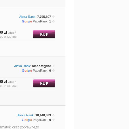
Alexa Rank:
7,795,607
G
o
o
g
l
e
PageRank:
1
00 zł
/dzień
KUP
00 zł /30 dni
Alexa Rank:
niedostępne
G
o
o
g
l
e
PageRank:
0
00 zł
/dzień
KUP
00 zł /30 dni
Alexa Rank:
18,448,599
G
o
o
g
l
e
PageRank:
0
gramatyki oraz poprawnego