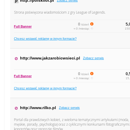
http://polskilol.pl
Zobacz serwis
Strona poświęcona wiadomościom z gry League of Legends.
0
5,
/dzień
Full Banner
≈ 0 /miesiąc
150
Chcesz wstawić reklamę w innym formacie?
http://www.jakzarobicwsieci.pl
Zobacz serwis
0
0,
/dzień
Full Banner
≈ 0 /miesiąc
15,
Chcesz wstawić reklamę w innym formacie?
http://www.rilko.pl
Zobacz serwis
Portal dla prawdziwych kobiet, z wieloma tematycznymi artykułami (moda
męskie, porady, psychologia) oraz z cyklicznymi konkursami fotograficznymi
koncertów oraz recenzje filmów.