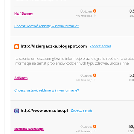
0
0,
/dzień
Half Banner
≈ 0 /miesiąc
15,
Chcesz wstawić reklamę w innym formacie?
http://dziergaczka.blogspot.com
Zobacz serwis
na stronie umieszczam głównie informacje oraz fotografie robótek na druta
informacje na temat problemów codziennych typu zdrowie, uroda i inne
0
5,
/dzień
AdNews
≈ 0 /miesiąc
150
Chcesz wstawić reklamę w innym formacie?
http://www.consoleo.pl
Zobacz serwis
0
50,
/dzień
Medium Rectangle
≈ 0 /miesiąc
1 50