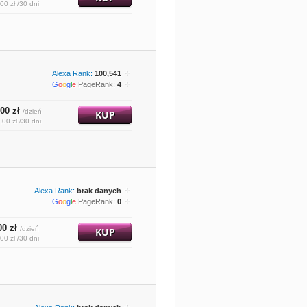
00 zł /30 dni
Alexa Rank:
100,541
G
o
o
g
l
e
PageRank:
4
00 zł
/dzień
KUP
,00 zł /30 dni
Alexa Rank:
brak danych
G
o
o
g
l
e
PageRank:
0
00 zł
/dzień
KUP
00 zł /30 dni