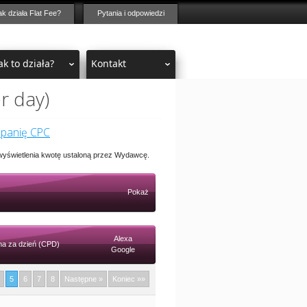
ak działa Flat Fee?
Pytania i odpowiedzi
ak to działa?
Kontakt
r day)
mpanię CPC
 wyświetlenia kwotę ustaloną przez Wydawcę.
Pokaż
Alexa
a za dzień (CPD)
Google
5
6
7
8
Następne »
Koniec »»