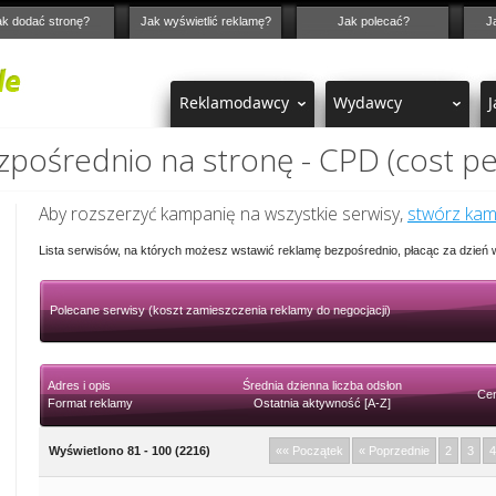
ak dodać stronę?
Jak wyświetlić reklamę?
Jak polecać?
J
Reklamodawcy
Wydawcy
J
pośrednio na stronę - CPD (cost pe
Aby rozszerzyć kampanię na wszystkie serwisy,
stwórz ka
Lista serwisów, na których możesz wstawić reklamę bezpośrednio, płacąc za dzień
Polecane serwisy (koszt zamieszczenia reklamy do negocjacji)
Adres i opis
Średnia dzienna liczba odsłon
Cen
Format reklamy
Ostatnia aktywność [A-Z]
Wyświetlono 81 - 100 (2216)
«« Początek
« Poprzednie
2
3
4