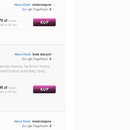
Alexa Rank:
niedostępne
G
o
o
g
l
e
PageRank:
0
70 zł
/dzień
KUP
00 zł /30 dni
Alexa Rank:
brak danych
G
o
o
g
l
e
PageRank:
5
w serialu Ranczo. Na forum można
orami (także autorskie), opisy
00 zł
/dzień
KUP
00 zł /30 dni
Alexa Rank:
niedostępne
G
o
o
g
l
e
PageRank:
0