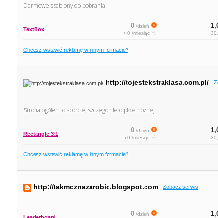
Darmowe szablony do pobrania
0
1,
/dzień
TextBox
≈ 0 /miesiąc
30,
Chcesz wstawić reklamę w innym formacie?
http://tojestekstraklasa.com.pl/
Z
Strona ogółem o sporcie, szczególnie o piłce nożnej
0
1,
/dzień
Rectangle 3:1
≈ 0 /miesiąc
30,
Chcesz wstawić reklamę w innym formacie?
http://takmoznazarobic.blogspot.com
Zobacz serwis
0
1,
/dzień
Leaderboard