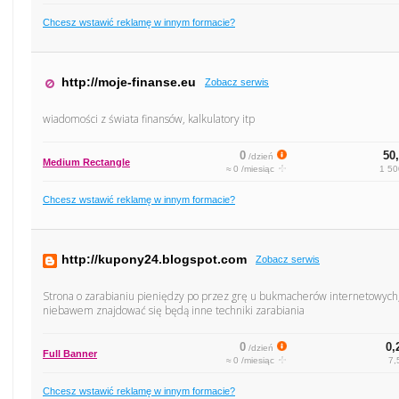
Chcesz wstawić reklamę w innym formacie?
http://moje-finanse.eu
Zobacz serwis
wiadomości z świata finansów, kalkulatory itp
0
50,
/dzień
Medium Rectangle
≈ 0 /miesiąc
1 50
Chcesz wstawić reklamę w innym formacie?
http://kupony24.blogspot.com
Zobacz serwis
Strona o zarabianiu pieniędzy po przez grę u bukmacherów internetowych,
niebawem znajdować się będą inne techniki zarabiania
0
0,
/dzień
Full Banner
≈ 0 /miesiąc
7,
Chcesz wstawić reklamę w innym formacie?