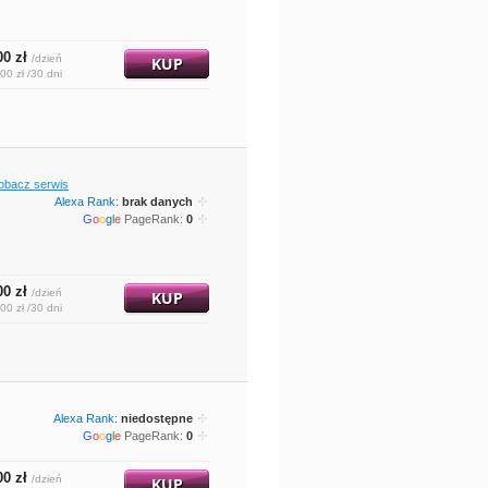
00 zł
/dzień
KUP
00 zł /30 dni
obacz serwis
Alexa Rank:
brak danych
G
o
o
g
l
e
PageRank:
0
00 zł
/dzień
KUP
00 zł /30 dni
Alexa Rank:
niedostępne
G
o
o
g
l
e
PageRank:
0
00 zł
/dzień
KUP