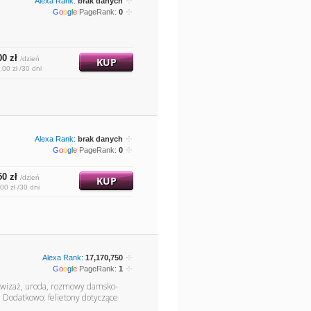
Alexa Rank:
brak danych
G
o
o
g
l
e
PageRank:
0
00 zł
/dzień
KUP
,00 zł /30 dni
Alexa Rank:
brak danych
G
o
o
g
l
e
PageRank:
0
50 zł
/dzień
KUP
00 zł /30 dni
Alexa Rank:
17,170,750
G
o
o
g
l
e
PageRank:
1
, wizaż, uroda, rozmowy damsko-
. Dodatkowo: felietony dotyczące