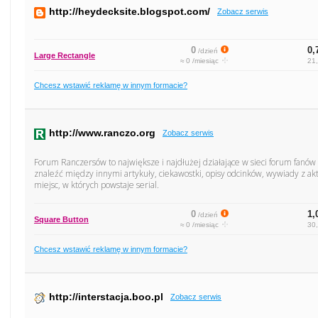
http://heydecksite.blogspot.com/
Zobacz serwis
0
0,
/dzień
Large Rectangle
≈ 0 /miesiąc
21,
Chcesz wstawić reklamę w innym formacie?
http://www.ranczo.org
Zobacz serwis
Forum Ranczersów to największe i najdłużej działające w sieci forum fanó
znaleźć między innymi artykuły, ciekawostki, opisy odcinków, wywiady z akt
miejsc, w których powstaje serial.
0
1,
/dzień
Square Button
≈ 0 /miesiąc
30,
Chcesz wstawić reklamę w innym formacie?
http://interstacja.boo.pl
Zobacz serwis