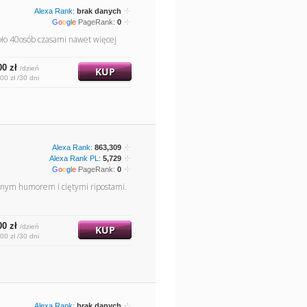
Alexa Rank:
brak danych
G
o
o
g
l
e
PageRank:
0
koło 40osób czasami nawet więcej
00 zł
/dzień
KUP
00 zł /30 dni
Alexa Rank:
863,309
Alexa Rank PL:
5,729
G
o
o
g
l
e
PageRank:
0
arnym humorem i ciętymi ripostami.
00 zł
/dzień
KUP
00 zł /30 dni
Alexa Rank:
brak danych