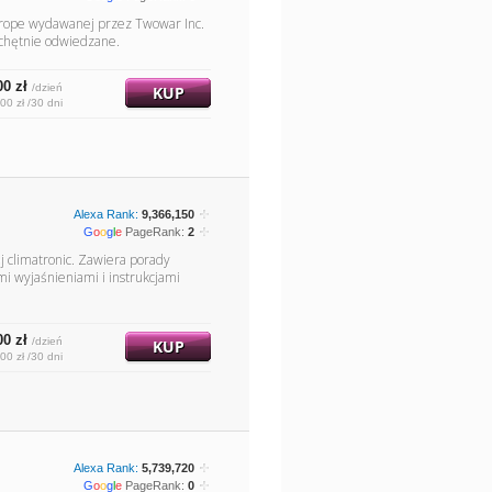
Europe wydawanej przez Twowar Inc.
 chętnie odwiedzane.
00 zł
/dzień
KUP
00 zł /30 dni
Alexa Rank:
9,366,150
G
o
o
g
l
e
PageRank:
2
 climatronic. Zawiera porady
i wyjaśnieniami i instrukcjami
00 zł
/dzień
KUP
00 zł /30 dni
Alexa Rank:
5,739,720
G
o
o
g
l
e
PageRank:
0