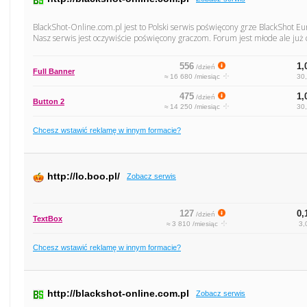
BlackShot-Online.com.pl jest to Polski serwis poświęcony grze BlackShot 
Nasz serwis jest oczywiście poświęcony graczom. Forum jest młode ale już
556
1,
/dzień
Full Banner
≈ 16 680 /miesiąc
30,
475
1,
/dzień
Button 2
≈ 14 250 /miesiąc
30,
Chcesz wstawić reklamę w innym formacie?
http://lo.boo.pl/
Zobacz serwis
127
0,
/dzień
TextBox
≈ 3 810 /miesiąc
3,
Chcesz wstawić reklamę w innym formacie?
http://blackshot-online.com.pl
Zobacz serwis