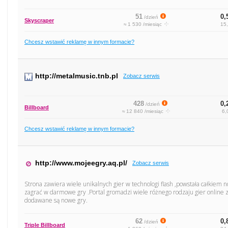
51
0,
/dzień
Skyscraper
≈ 1 530 /miesiąc
15,
Chcesz wstawić reklamę w innym formacie?
http://metalmusic.tnb.pl
Zobacz serwis
428
0,
/dzień
Billboard
≈ 12 840 /miesiąc
6,
Chcesz wstawić reklamę w innym formacie?
http://www.mojeegry.aq.pl/
Zobacz serwis
Strona zawiera wiele unikalnych gier w technologi flash ,powstała całkiem
zagrać w darmowe gry .Portal gromadzi wiele różnego rodzaju gier online
dodawane są nowe gry.
62
0,
/dzień
Triple Billboard