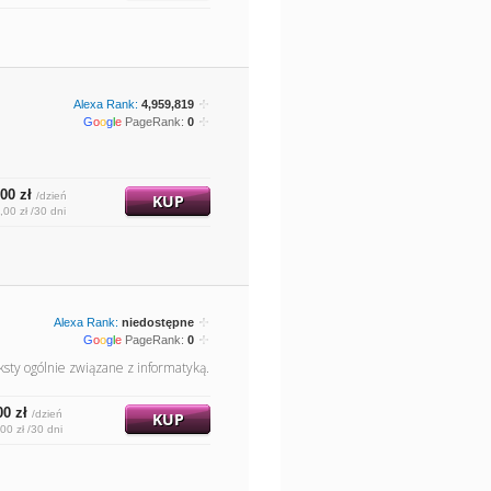
Alexa Rank:
4,959,819
G
o
o
g
l
e
PageRank:
0
00 zł
/dzień
KUP
,00 zł /30 dni
Alexa Rank:
niedostępne
G
o
o
g
l
e
PageRank:
0
sty ogólnie związane z informatyką.
00 zł
/dzień
KUP
00 zł /30 dni