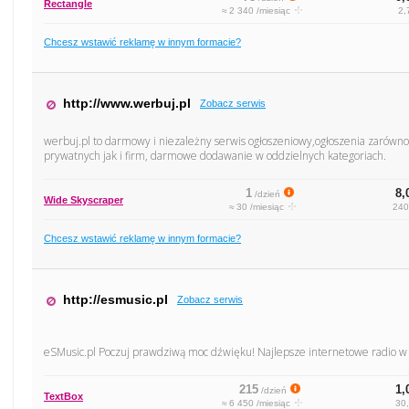
Rectangle
≈ 2 340 /miesiąc
2,
Chcesz wstawić reklamę w innym formacie?
http://www.werbuj.pl
Zobacz serwis
werbuj.pl to darmowy i niezależny serwis ogłoszeniowy,ogłoszenia zarówno w
prywatnych jak i firm, darmowe dodawanie w oddzielnych kategoriach.
1
8,
/dzień
Wide Skyscraper
≈ 30 /miesiąc
240
Chcesz wstawić reklamę w innym formacie?
http://esmusic.pl
Zobacz serwis
eSMusic.pl Poczuj prawdziwą moc dźwięku! Najlepsze internetowe radio w 
215
1,
/dzień
TextBox
≈ 6 450 /miesiąc
30,