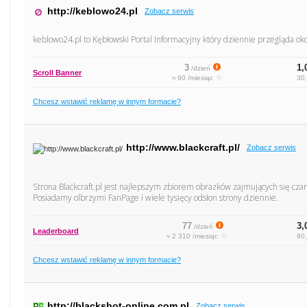
http://keblowo24.pl
Zobacz serwis
keblowo24.pl to Kębłowski Portal Informacyjny który dziennie przegląda o
3
1,
/dzień
Scroll Banner
≈ 90 /miesiąc
30,
Chcesz wstawić reklamę w innym formacie?
http://www.blackcraft.pl/
Zobacz serwis
Strona Blackcraft.pl jest najlepszym zbiorem obrazków zajmujących się cz
Posiadamy olbrzymi FanPage i wiele tysięcy odsłon strony dziennie.
77
3,
/dzień
Leaderboard
≈ 2 310 /miesiąc
90,
Chcesz wstawić reklamę w innym formacie?
http://blackshot-online.com.pl
Zobacz serwis