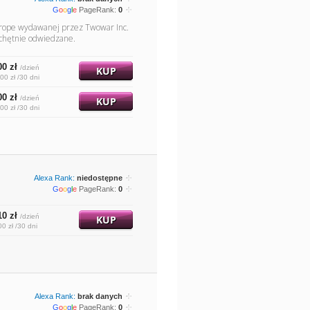
G
o
o
g
l
e
PageRank:
0
Europe wydawanej przez Twowar Inc.
 chętnie odwiedzane.
00 zł
/dzień
KUP
00 zł /30 dni
00 zł
/dzień
KUP
00 zł /30 dni
Alexa Rank:
niedostępne
G
o
o
g
l
e
PageRank:
0
10 zł
/dzień
KUP
00 zł /30 dni
Alexa Rank:
brak danych
G
o
o
g
l
e
PageRank:
0