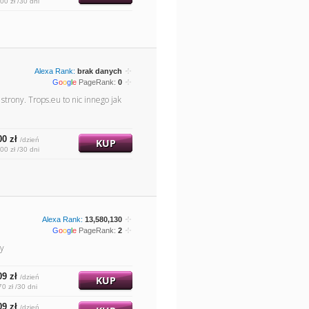
00 zł /30 dni
Alexa Rank:
brak danych
G
o
o
g
l
e
PageRank:
0
strony. Trops.eu to nic innego jak
00 zł
/dzień
KUP
00 zł /30 dni
Alexa Rank:
13,580,130
G
o
o
g
l
e
PageRank:
2
ty
09 zł
/dzień
KUP
70 zł /30 dni
09 zł
/dzień