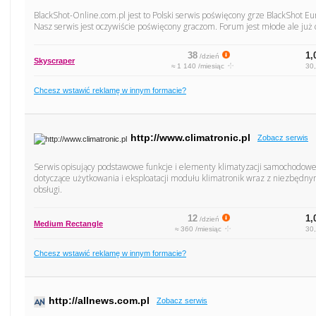
BlackShot-Online.com.pl jest to Polski serwis poświęcony grze BlackShot 
Nasz serwis jest oczywiście poświęcony graczom. Forum jest młode ale już
38
1,
/dzień
Skyscraper
≈ 1 140 /miesiąc
30,
Chcesz wstawić reklamę w innym formacie?
http://www.climatronic.pl
Zobacz serwis
Serwis opisujący podstawowe funkcje i elementy klimatyzacji samochodowej
dotyczące użytkowania i eksploatacji modułu klimatronik wraz z niezbędnym
obsługi.
12
1,
/dzień
Medium Rectangle
≈ 360 /miesiąc
30,
Chcesz wstawić reklamę w innym formacie?
http://allnews.com.pl
Zobacz serwis