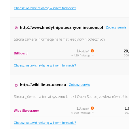
Chcesz wstawić reklamę w innym formacie?
http://www.kredythipotecznyonline.com.pl
Zobacz serwis
Strona zawiera informacje na temat kredytów hipotecznych
14
20,
/dzień
Billboard
≈ 420 /miesiąc
600
Chcesz wstawić reklamę w innym formacie?
http://wiki.linux-user.eu
Zobacz serwis
Strona głównie na temat systemu Linux i Open Source, zawiera również tek
13
1,
/dzień
Wide Skyscraper
≈ 390 /miesiąc
30,
Chcesz wstawić reklamę w innym formacie?