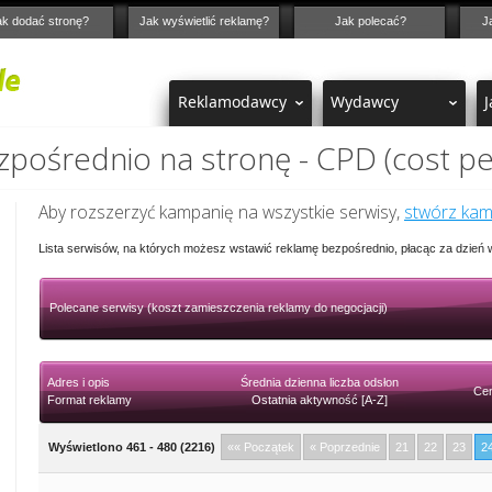
ak dodać stronę?
Jak wyświetlić reklamę?
Jak polecać?
J
Reklamodawcy
Wydawcy
J
pośrednio na stronę - CPD (cost pe
Aby rozszerzyć kampanię na wszystkie serwisy,
stwórz ka
Lista serwisów, na których możesz wstawić reklamę bezpośrednio, płacąc za dzień
Polecane serwisy (koszt zamieszczenia reklamy do negocjacji)
Adres i opis
Średnia dzienna liczba odsłon
Cen
Format reklamy
Ostatnia aktywność [A-Z]
Wyświetlono 461 - 480 (2216)
«« Początek
« Poprzednie
21
22
23
2