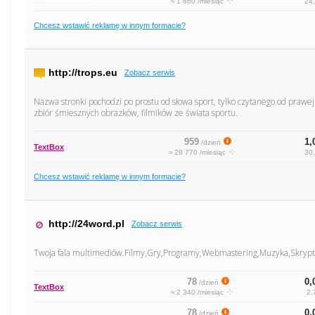
≈ 1 860 /miesiąc
24,
Chcesz wstawić reklamę w innym formacie?
http://trops.eu
Zobacz serwis
Nazwa stronki pochodzi po prostu od słowa sport, tylko czytanego od prawej 
zbiór śmiesznych obrazków, filmików ze świata sportu.
959
1,
/dzień
TextBox
≈ 28 770 /miesiąc
30,
Chcesz wstawić reklamę w innym formacie?
http://24word.pl
Zobacz serwis
Twoja fala multimediów.Filmy,Gry,Programy,Webmastering,Muzyka,Skryp
78
0,
/dzień
TextBox
≈ 2 340 /miesiąc
2,
78
0,
/dzień