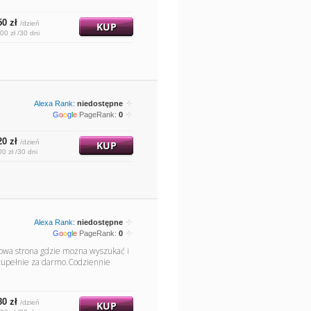
50 zł
/dzień
KUP
00 zł /30 dni
Alexa Rank:
niedostępne
G
o
o
g
l
e
PageRank:
0
20 zł
/dzień
KUP
00 zł /30 dni
Alexa Rank:
niedostępne
G
o
o
g
l
e
PageRank:
0
 nowa strona gdzie można wyszukać i
 zupełnie za darmo.Codziennie
80 zł
/dzień
KUP