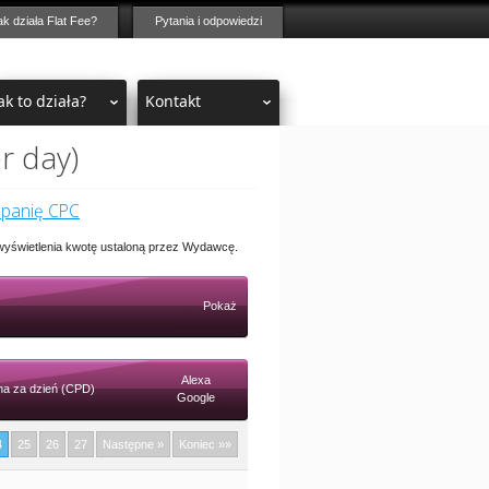
ak działa Flat Fee?
Pytania i odpowiedzi
ak to działa?
Kontakt
r day)
mpanię CPC
 wyświetlenia kwotę ustaloną przez Wydawcę.
Pokaż
Alexa
a za dzień (CPD)
Google
4
25
26
27
Następne »
Koniec »»