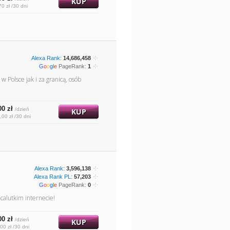
KUP
70 zł /30 dni
Alexa Rank:
14,686,458
G
o
o
g
l
e
PageRank:
1
 Polsce jak i za granicą, osób
00 zł
/dzień
KUP
,00 zł /30 dni
Alexa Rank:
3,596,138
Alexa Rank PL:
57,203
G
o
o
g
l
e
PageRank:
0
calutkim internecie!
00 zł
/dzień
KUP
00 zł /30 dni