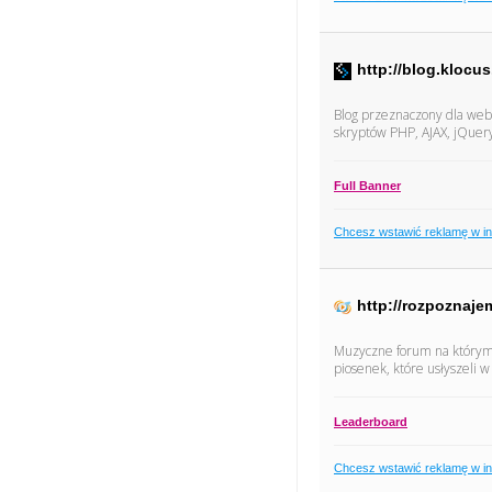
http://blog.klocus
Blog przeznaczony dla web
skryptów PHP, AJAX, jQuery
Full Banner
Chcesz wstawić reklamę w i
http://rozpoznaje
Muzyczne forum na którym 
piosenek, które usłyszeli w 
Leaderboard
Chcesz wstawić reklamę w i