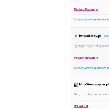
Medium Rectangle
Chcesz wstawić reklamę w i
http://i-bay.pl
Zob
ogólnopolski portal ogłosze
Medium Rectangle
Chcesz wstawić reklamę w i
http://eszwajcar.p
Blog, muzyka, poezja oraz 
RSS/ATOM