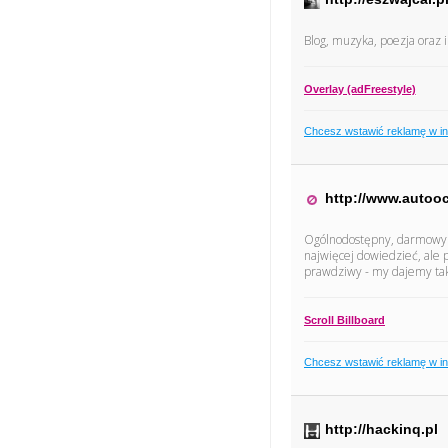
Blog, muzyka, poezja oraz 
Overlay (adFreestyle)
Chcesz wstawić reklamę w i
http://www.autoo
Ogólnodostępny, darmowy s
najwięcej dowiedzieć, ale 
prawdziwy - my dajemy ta
Scroll Billboard
Chcesz wstawić reklamę w i
http://hackinq.pl