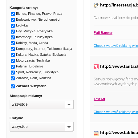
http://interstacja.
Kategoria strony:
Biznes, Finanse, Prawo, Praca
Darmowe szablony do pobr
Budownictwo, Nieruchomości
Erotyka
Gry, Muzyka, Rozrywka
Full Banner
Informacje, Publicystyka
Kobiety, Moda, Uroda
Chcesz wstawić reklamę w i
Komputery, Internet, Telekomunikacja
Kultura, Nauka, Sztuka, Edukacja
Motoryzacja, Technika
http://www.fantast
Palenie i E-palenie
Sport, Rekreacja, Turystyka
Zdrowie, Dom, Rodzina
Serwis poświęcony fantasty
wydawniczych wydanych pr
Zaznacz wszystkie
Akceptacja reklamy:
TextAd
wszystkie
Chcesz wstawić reklamę w i
Erotyka:
wszystkie
http://www.tablica