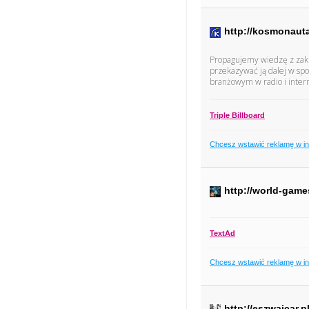
http://kosmonaut
Propagujemy wiedzę z zakre
przekazywać ją dalej w sp
branżowym w radio i inter
Triple Billboard
Chcesz wstawić reklamę w i
http://world-game
TextAd
Chcesz wstawić reklamę w i
http://eszwajcar.p