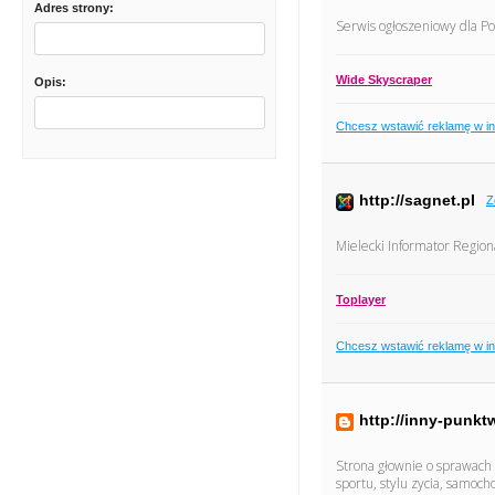
Adres strony:
Serwis ogłoszeniowy dla Po
Wide Skyscraper
Opis:
Chcesz wstawić reklamę w i
http://sagnet.pl
Z
Mielecki Informator Region
Toplayer
Chcesz wstawić reklamę w i
http://inny-punkt
Strona głownie o sprawach 
sportu, stylu zycia, samoch