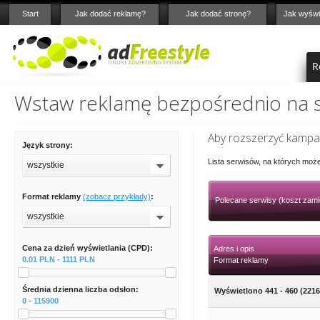
Start
Jak dodać reklamę?
Jak dodać stronę?
Jak wyświ
R
Wstaw reklamę bezpośrednio na st
Aby rozszerzyć kampan
Język strony:
Lista serwisów, na których moż
wszystkie
Format reklamy
(zobacz przykłady)
:
Polecane serwisy (koszt zami
wszystkie
Cena za dzień wyświetlania (CPD):
Adres i opis
0.01 PLN - 1111 PLN
Format reklamy
Średnia dzienna liczba odsłon:
Wyświetlono 441 - 460 (2216
0 - 115900