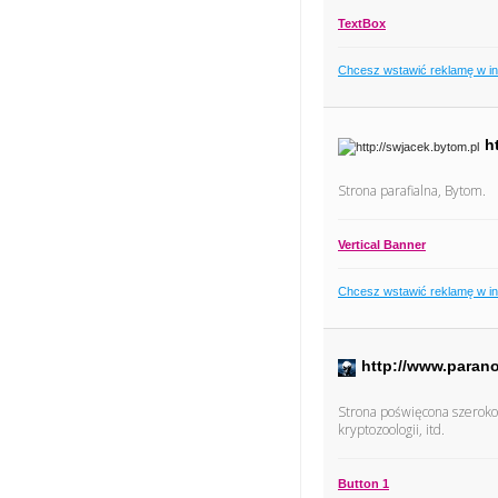
TextBox
Chcesz wstawić reklamę w i
h
Strona parafialna, Bytom.
Vertical Banner
Chcesz wstawić reklamę w i
http://www.paran
Strona poświęcona szeroko
kryptozoologii, itd.
Button 1