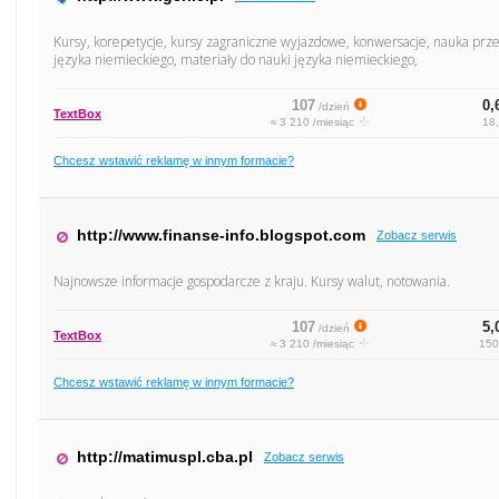
Kursy, korepetycje, kursy zagraniczne wyjazdowe, konwersacje, nauka prze
języka niemieckiego, materiały do nauki języka niemieckiego,
107
0,
/dzień
TextBox
≈ 3 210 /miesiąc
18,
Chcesz wstawić reklamę w innym formacie?
http://www.finanse-info.blogspot.com
Zobacz serwis
Najnowsze informacje gospodarcze z kraju. Kursy walut, notowania.
107
5,
/dzień
TextBox
≈ 3 210 /miesiąc
150
Chcesz wstawić reklamę w innym formacie?
http://matimuspl.cba.pl
Zobacz serwis