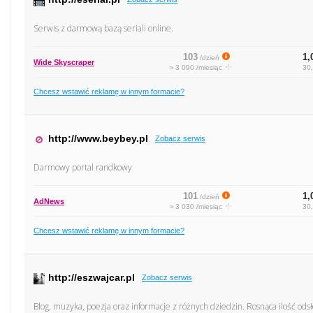
Serwis z darmową bazą seriali online.
103
1,
/dzień
Wide Skyscraper
≈ 3 090 /miesiąc
30,
Chcesz wstawić reklamę w innym formacie?
http://www.beybey.pl
Zobacz serwis
Darmowy portal randkowy
101
1,
/dzień
AdNews
≈ 3 030 /miesiąc
30,
Chcesz wstawić reklamę w innym formacie?
http://eszwajcar.pl
Zobacz serwis
Blog, muzyka, poezja oraz informacje z różnych dziedzin. Rosnąca ilość ods