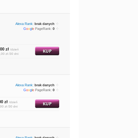
Alexa Rank:
brak danych
G
o
o
g
l
e
PageRank:
0
00 zł
/dzień
KUP
,00 zł /30 dni
Alexa Rank:
brak danych
G
o
o
g
l
e
PageRank:
0
00 zł
/dzień
KUP
00 zł /30 dni
Alexa Rank:
brak danych