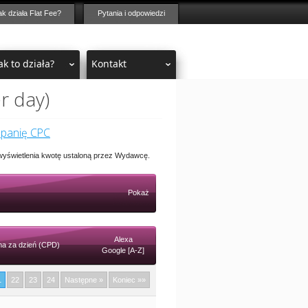
ak działa Flat Fee?
Pytania i odpowiedzi
ak to działa?
Kontakt
r day)
mpanię CPC
 wyświetlenia kwotę ustaloną przez Wydawcę.
Pokaż
Alexa
a za dzień (CPD)
Google [A-Z]
1
22
23
24
Następne »
Koniec »»