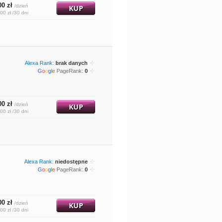
00 zł
/dzień
KUP
00 zł /30 dni
Alexa Rank:
brak danych
G
o
o
g
l
e
PageRank:
0
00 zł
/dzień
KUP
00 zł /30 dni
Alexa Rank:
niedostępne
G
o
o
g
l
e
PageRank:
0
00 zł
/dzień
KUP
00 zł /30 dni