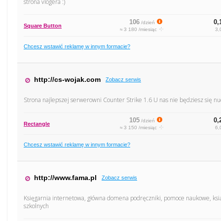
strona vlogera :)
106
0,
/dzień
Square Button
≈ 3 180 /miesiąc
3,
Chcesz wstawić reklamę w innym formacie?
http://cs-wojak.com
Zobacz serwis
Strona najlepszej serwerowni Counter Strike 1.6 U nas nie będziesz się nu
105
0,
/dzień
Rectangle
≈ 3 150 /miesiąc
6,
Chcesz wstawić reklamę w innym formacie?
http://www.fama.pl
Zobacz serwis
Księgarnia internetowa, główna domena podręczniki, pomoce naukowe, ksiąz
szkolnych