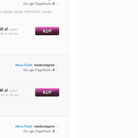
G
o
o
g
l
e
PageRank:
0
z skype, język niemiecki, nauka
60 zł
/dzień
KUP
00 zł /30 dni
Alexa Rank:
niedostępne
G
o
o
g
l
e
PageRank:
0
00 zł
/dzień
KUP
,00 zł /30 dni
Alexa Rank:
niedostępne
G
o
o
g
l
e
PageRank:
0