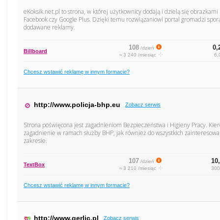
eKoksik.net.pl to strona, w której użytkownicy dodają i dzielą się obrazkam
Facebook czy Google Plus. Dzięki temu rozwiązaniowi portal gromadzi spo
dodawane reklamy.
108
0,
/dzień
Billboard
≈ 3 240 /miesiąc
6,
Chcesz wstawić reklamę w innym formacie?
http://www.policja-bhp.eu
Zobacz serwis
Strona poświęcona jest zagadnieniom Bezpieczeństwa i Higieny Pracy. Kiero
zagadnienie w ramach służby BHP, jak również do wszystkich zaintereso
zakresie.
107
10,
/dzień
TextBox
≈ 3 210 /miesiąc
300
Chcesz wstawić reklamę w innym formacie?
http://www.gerlic.pl
Zobacz serwis