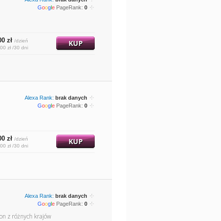
G
o
o
g
l
e
PageRank:
0
00 zł
/dzień
KUP
00 zł /30 dni
Alexa Rank:
brak danych
G
o
o
g
l
e
PageRank:
0
00 zł
/dzień
KUP
00 zł /30 dni
Alexa Rank:
brak danych
G
o
o
g
l
e
PageRank:
0
łon z różnych krajów