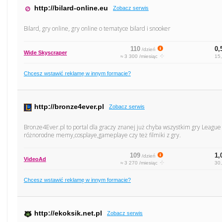
http://bilard-online.eu
Zobacz serwis
Bilard, gry online, gry online o tematyce bilard i snooker
110
0,
/dzień
Wide Skyscraper
≈ 3 300 /miesiąc
15,
Chcesz wstawić reklamę w innym formacie?
http://bronze4ever.pl
Zobacz serwis
Bronze4Ever.pl to portal dla graczy znanej już chyba wszystkim gry League
różnorodne memy,cosplaye,gameplaye czy też filmiki z gry.
109
1,
/dzień
VideoAd
≈ 3 270 /miesiąc
30,
Chcesz wstawić reklamę w innym formacie?
http://ekoksik.net.pl
Zobacz serwis