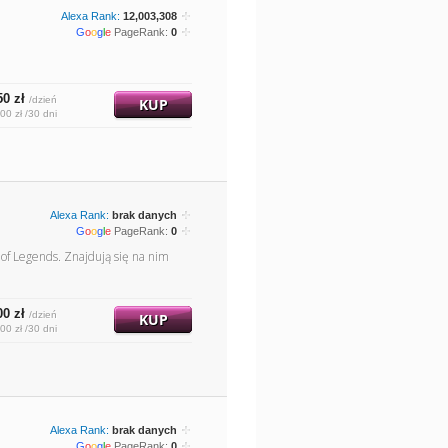
Alexa Rank:
12,003,308
G
o
o
g
l
e
PageRank:
0
50 zł
/dzień
KUP
00 zł /30 dni
Alexa Rank:
brak danych
G
o
o
g
l
e
PageRank:
0
 of Legends. Znajdują się na nim
00 zł
/dzień
KUP
00 zł /30 dni
Alexa Rank:
brak danych
G
o
o
g
l
e
PageRank:
0