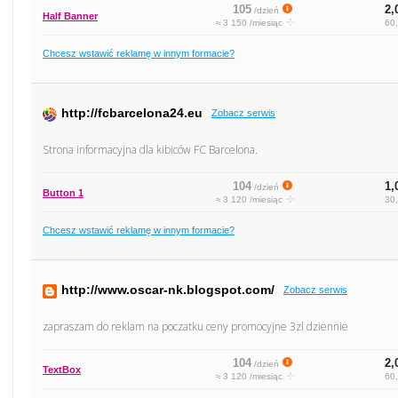
105
2,
/dzień
Half Banner
≈ 3 150 /miesiąc
60,
Chcesz wstawić reklamę w innym formacie?
http://fcbarcelona24.eu
Zobacz serwis
Strona informacyjna dla kibiców FC Barcelona.
104
1,
/dzień
Button 1
≈ 3 120 /miesiąc
30,
Chcesz wstawić reklamę w innym formacie?
http://www.oscar-nk.blogspot.com/
Zobacz serwis
zapraszam do reklam na poczatku ceny promocyjne 3zl dziennie
104
2,
/dzień
TextBox
≈ 3 120 /miesiąc
60,