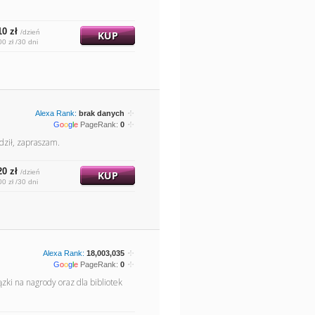
10 zł
/dzień
KUP
00 zł /30 dni
Alexa Rank:
brak danych
G
o
o
g
l
e
PageRank:
0
dził, zapraszam.
20 zł
/dzień
KUP
00 zł /30 dni
Alexa Rank:
18,003,035
G
o
o
g
l
e
PageRank:
0
ki na nagrody oraz dla bibliotek