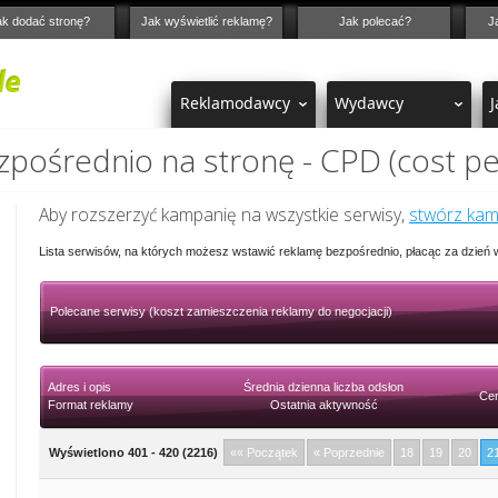
ak dodać stronę?
Jak wyświetlić reklamę?
Jak polecać?
J
Reklamodawcy
Wydawcy
J
pośrednio na stronę - CPD (cost pe
Aby rozszerzyć kampanię na wszystkie serwisy,
stwórz ka
Lista serwisów, na których możesz wstawić reklamę bezpośrednio, płacąc za dzień
Polecane serwisy (koszt zamieszczenia reklamy do negocjacji)
Adres i opis
Średnia dzienna liczba odsłon
Cen
Format reklamy
Ostatnia aktywność
Wyświetlono 401 - 420 (2216)
«« Początek
« Poprzednie
18
19
20
2