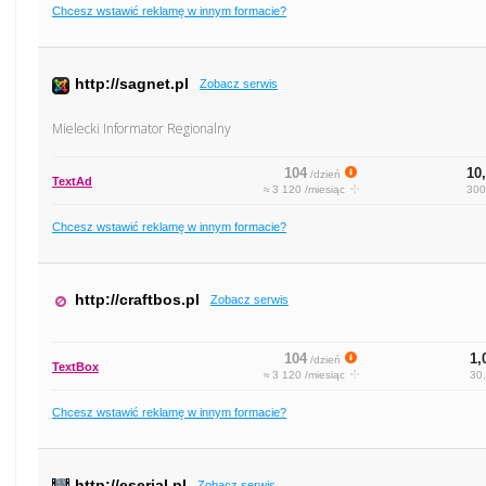
Chcesz wstawić reklamę w innym formacie?
http://sagnet.pl
Zobacz serwis
Mielecki Informator Regionalny
104
10,
/dzień
TextAd
≈ 3 120 /miesiąc
300
Chcesz wstawić reklamę w innym formacie?
http://craftbos.pl
Zobacz serwis
104
1,
/dzień
TextBox
≈ 3 120 /miesiąc
30,
Chcesz wstawić reklamę w innym formacie?
http://eserial.pl
Zobacz serwis