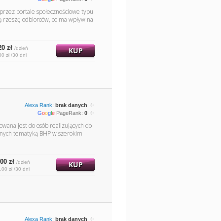
i przez portale społecznościowe typu
rą rzeszę odbiorców, co ma wpływ na
20 zł
/dzień
KUP
00 zł /30 dni
Alexa Rank:
brak danych
G
o
o
g
l
e
PageRank:
0
wana jest do osób realizujących do
wanych tematyką BHP w szerokim
00 zł
/dzień
KUP
,00 zł /30 dni
Alexa Rank:
brak danych