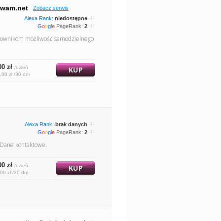
ywam.net
Zobacz serwis
Alexa Rank:
niedostępne
G
o
o
g
l
e
PageRank:
2
tkownikom możliwość samodzielnego
00 zł
/dzień
KUP
,00 zł /30 dni
Alexa Rank:
brak danych
G
o
o
g
l
e
PageRank:
2
. Dane kontaktowe.
00 zł
/dzień
KUP
00 zł /30 dni