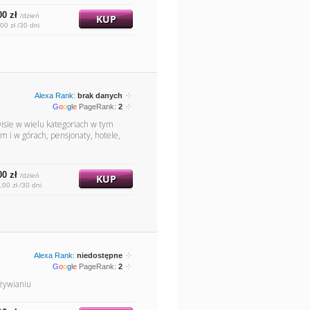
00 zł
/dzień
KUP
00 zł /30 dni
Alexa Rank:
brak danych
G
o
o
g
l
e
PageRank:
2
isie w wielu kategoriach w tym
 i w górach, pensjonaty, hotele,
00 zł
/dzień
KUP
,00 zł /30 dni
Alexa Rank:
niedostępne
G
o
o
g
l
e
PageRank:
2
żywianiu