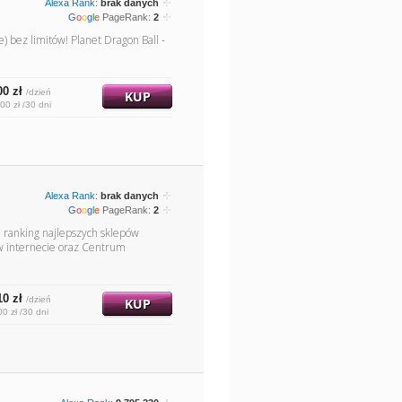
Alexa Rank:
brak danych
G
o
o
g
l
e
PageRank:
2
) bez limitów! Planet Dragon Ball -
00 zł
/dzień
KUP
00 zł /30 dni
Alexa Rank:
brak danych
G
o
o
g
l
e
PageRank:
2
 ranking najlepszych sklepów
 w internecie oraz Centrum
10 zł
/dzień
KUP
00 zł /30 dni