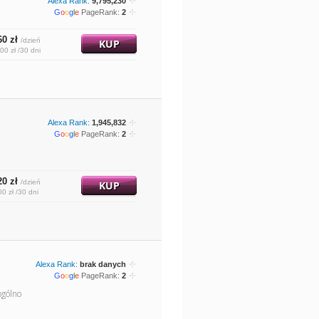
Alexa Rank:
9,795,230
G
o
o
g
l
e
PageRank:
2
60 zł
/dzień
KUP
00 zł /30 dni
Alexa Rank:
1,945,832
G
o
o
g
l
e
PageRank:
2
20 zł
/dzień
KUP
00 zł /30 dni
Alexa Rank:
brak danych
G
o
o
g
l
e
PageRank:
2
ogólno