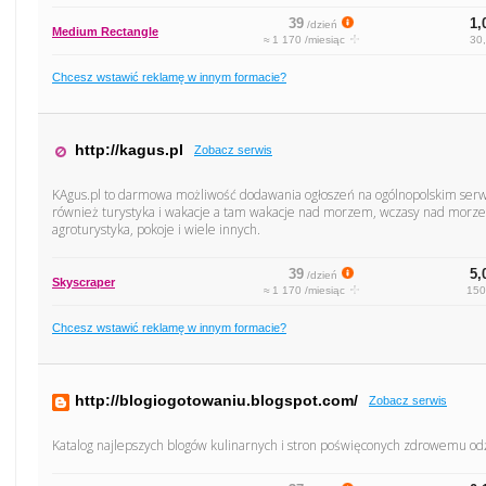
39
1,
/dzień
Medium Rectangle
≈ 1 170 /miesiąc
30,
Chcesz wstawić reklamę w innym formacie?
http://kagus.pl
Zobacz serwis
KAgus.pl to darmowa możliwość dodawania ogłoszeń na ogólnopolskim serw
również turystyka i wakacje a tam wakacje nad morzem, wczasy nad morzem
agroturystyka, pokoje i wiele innych.
39
5,
/dzień
Skyscraper
≈ 1 170 /miesiąc
150
Chcesz wstawić reklamę w innym formacie?
http://blogiogotowaniu.blogspot.com/
Zobacz serwis
Katalog najlepszych blogów kulinarnych i stron poświęconych zdrowemu od