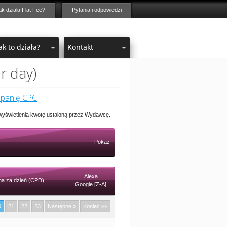
ak działa Flat Fee?
Pytania i odpowiedzi
ak to działa?
Kontakt
r day)
mpanię CPC
 wyświetlenia kwotę ustaloną przez Wydawcę.
Pokaż
Alexa
a za dzień (CPD)
Google [Z-A]
0
21
22
23
Następne »
Koniec »»