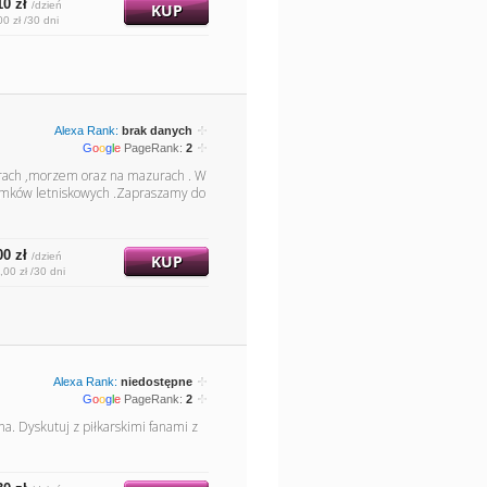
10 zł
/dzień
KUP
00 zł /30 dni
Alexa Rank:
brak danych
G
o
o
g
l
e
PageRank:
2
górach ,morzem oraz na mazurach . W
 domków letniskowych .Zapraszamy do
00 zł
/dzień
KUP
,00 zł /30 dni
Alexa Rank:
niedostępne
G
o
o
g
l
e
PageRank:
2
. Dyskutuj z piłkarskimi fanami z