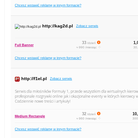
Chcesz wstawić reklamę w innym formacie?
http://kag2d.pl
Zobacz serwis
33
1,
/dzień
Full Banner
≈ 990 /miesiąc
30,
Chcesz wstawić reklamę w innym formacie?
http://f1el.pl
Zobacz serwis
Serwis dla miłośników Formuły 1, przede wszystkim dla wirtualnych kiero
profesjonale rozgrywki online jak i okazjonalne eventy w których kierowcy w
Codziennie nowe treści i artykuły!
32
10,
/dzień
Medium Rectangle
≈ 960 /miesiąc
300
Chcesz wstawić reklamę w innym formacie?