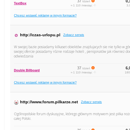
37
0,
/dzień
TextBox
≈ 1 110 /miesiąc
3,
Chcesz wstawić reklamę w innym formacie?
http://czas-urlopu.pl
Zobacz serwis
W swojej bazie posiadamy kilkaset obiektów znajdujacych sie nie tylko w 
swojej ofercie posiadamy różne rodzaje hoteli , pensjonatów jak również
odwiedzania
37
6,
/dzień
Double Billboard
≈ 1 110 /miesiąc
180
Chcesz wstawić reklamę w innym formacie?
http://www.forum.pilkarze.net
Zobacz serwis
Ogólnopolskie forum dyskusyjne, którego głównym motywem jest piłka nożna
całej Polski.