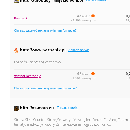
http://autobusy-miejskie.com.pl
Zobacz serwis
43
0,
/dzień
Button 2
≈ 1 290 /miesiąc
18,
Chcesz wstawić reklamę w innym formacie?
http://www.poznanik.pl
Zobacz serwis
Poznański serwis ogłoszeniowy
42
0,
/dzień
Vertical Rectangle
≈ 1 260 /miesiąc
6,
Chcesz wstawić reklamę w innym formacie?
http://cs-maro.eu
Zobacz serwis
Strona Sieci Counter-Strike,Serwery różnych gier, Forum Cs-Maro, Forum 
tematyczne.Rozrywka,Gry,Zainteresowania,Pogaduszki,Pomoc