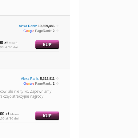
Alexa Rank:
19,359,486
G
o
o
g
l
e
PageRank:
2
00 zł
/dzień
KUP
00 zł /30 dni
Alexa Rank:
5,312,811
G
o
o
g
l
e
PageRank:
2
wców, ale nie tylko. Zapewniamy
alczą o atrakcyjne nagrody.
00 zł
/dzień
KUP
,00 zł /30 dni