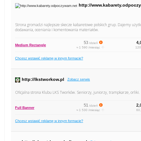
http://www.kabarety.odpocz
Strona gromadzi najlepsze skecze kabaretowe polskich grup. Dajemy uży
dodawania, oceniania i komentowania materiałów.
53
4,
/dzień
Medium Rectangle
≈ 1 590 /miesiąc
120
Chcesz wstawić reklamę w innym formacie?
http://lkstworkow.pl
Zobacz serwis
Oficjalna strona Klubu LKS Tworków. Seniorzy, juniorzy, trampkarze, orliki
51
2,
/dzień
Full Banner
≈ 1 530 /miesiąc
60,
Chcesz wstawić reklamę w innym formacie?