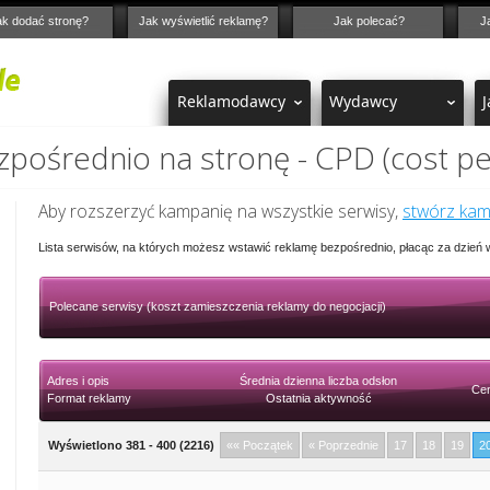
ak dodać stronę?
Jak wyświetlić reklamę?
Jak polecać?
J
Reklamodawcy
Wydawcy
J
pośrednio na stronę - CPD (cost pe
Aby rozszerzyć kampanię na wszystkie serwisy,
stwórz ka
Lista serwisów, na których możesz wstawić reklamę bezpośrednio, płacąc za dzień
Polecane serwisy (koszt zamieszczenia reklamy do negocjacji)
Adres i opis
Średnia dzienna liczba odsłon
Cen
Format reklamy
Ostatnia aktywność
Wyświetlono 381 - 400 (2216)
«« Początek
« Poprzednie
17
18
19
2