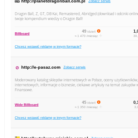
http://planetdragonball.com.pl
Zobacz serwis
Dragon Ball, Z, GT, DB Kai, Remastered, Abridged (download i odcinki online
twoje kompendium wiedzy o Dragon Ball!
49
1,
/dzień
Billboard
≈ 1 470 /miesiąc
30,
Chcesz wstawić reklamę w innym formacie?
http://e-pasaz.com
Zobacz serwis
Moderowany katalog sklepów internetowych w Polsce, oceny użytkowników,
internetowych, informacje o biznesie, ciekawe artykuły na temat zakupów
Finansowe.
45
0,
/dzień
Wide Billboard
≈ 1 350 /miesiąc
3,
Chcesz wstawić reklamę w innym formacie?