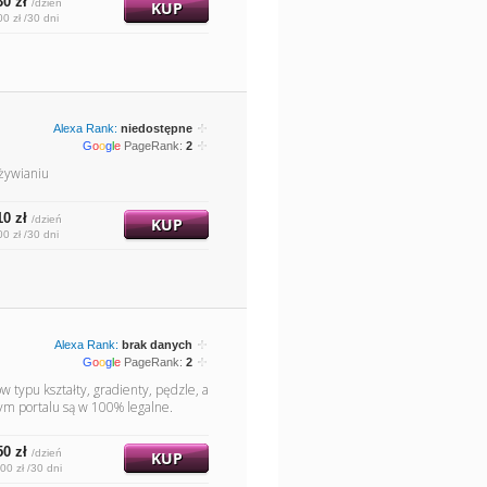
30 zł
/dzień
KUP
00 zł /30 dni
Alexa Rank:
niedostępne
G
o
o
g
l
e
PageRank:
2
żywianiu
10 zł
/dzień
KUP
00 zł /30 dni
Alexa Rank:
brak danych
G
o
o
g
l
e
PageRank:
2
w typu kształty, gradienty, pędzle, a
ym portalu są w 100% legalne.
50 zł
/dzień
KUP
00 zł /30 dni