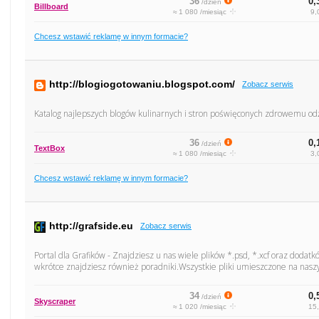
36
0,
/dzień
Billboard
≈ 1 080 /miesiąc
9,
Chcesz wstawić reklamę w innym formacie?
http://blogiogotowaniu.blogspot.com/
Zobacz serwis
Katalog najlepszych blogów kulinarnych i stron poświęconych zdrowemu od
36
0,
/dzień
TextBox
≈ 1 080 /miesiąc
3,
Chcesz wstawić reklamę w innym formacie?
http://grafside.eu
Zobacz serwis
Portal dla Grafików - Znajdziesz u nas wiele plików *.psd, *.xcf oraz dodatkó
wkrótce znajdziesz również poradniki.Wszystkie pliki umieszczone na nasz
34
0,
/dzień
Skyscraper
≈ 1 020 /miesiąc
15,