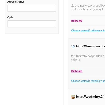
Adres strony:
Strona poświęcona publiko
zrobionych przez graczy !
Opis:
Billboard
Chcesz wstawić reklamę w i
http://forum.swoj
forum strony swoje-zdanie.
główną.
Billboard
Chcesz wstawić reklamę w i
http://wydminy.24