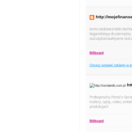
http://mojefinan
konto osobisteźródło doch
bogacidostęp do pieniędzy 
oszczędzaniaaktywne oszczę
Billboard
Chcesz wstawić reklamę w i
ht
Profesjonalny Portal o Seri
trailery, opisy, video, ank
produkcjach.
Billboard