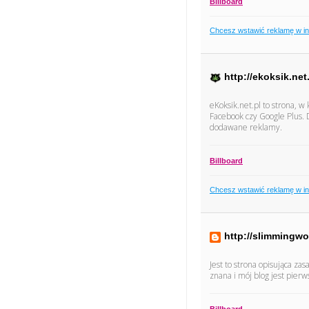
Billboard
Chcesz wstawić reklamę w i
http://ekoksik.net
eKoksik.net.pl to strona, w
Facebook czy Google Plus.
dodawane reklamy.
Billboard
Chcesz wstawić reklamę w i
http://slimmingw
Jest to strona opisująca za
znana i mój blog jest pier
Billboard