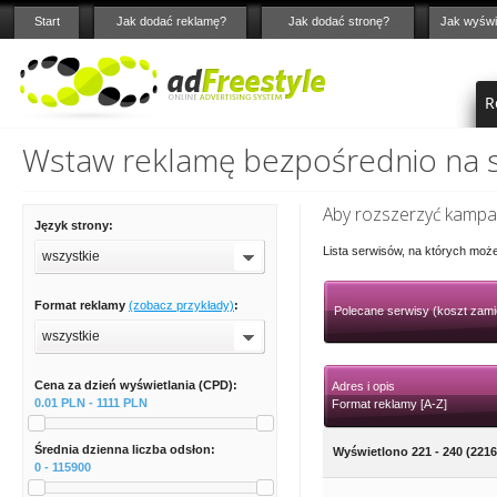
Start
Jak dodać reklamę?
Jak dodać stronę?
Jak wyświ
R
Wstaw reklamę bezpośrednio na st
Aby rozszerzyć kampan
Język strony:
Lista serwisów, na których moż
wszystkie
Format reklamy
(zobacz przykłady)
:
Polecane serwisy (koszt zami
wszystkie
Cena za dzień wyświetlania (CPD):
Adres i opis
0.01 PLN - 1111 PLN
Format reklamy [A-Z]
Średnia dzienna liczba odsłon:
Wyświetlono 221 - 240 (2216
0 - 115900