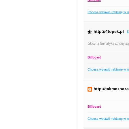
Chcesz wstawić reklamę w i
http://4topek.pl
Z
Główną tematyką strony są 
Billboard
Chcesz wstawić reklamę w i
http://takmoznaz
Billboard
Chcesz wstawić reklamę w i