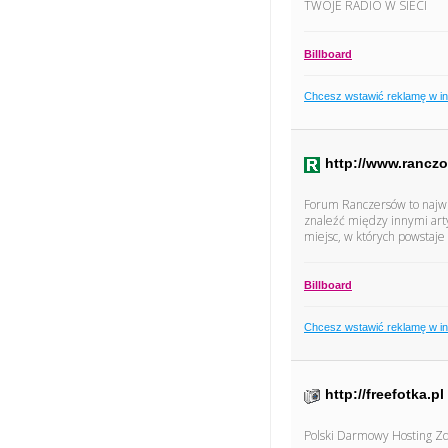
TWOJE RADIO W SIECI
Billboard
Chcesz wstawić reklamę w i
http://www.ranczo
Forum Ranczersów to najwię
znaleźć między innymi arty
miejsc, w których powstaje 
Billboard
Chcesz wstawić reklamę w i
http://freefotka.pl
Polski Darmowy Hosting Z