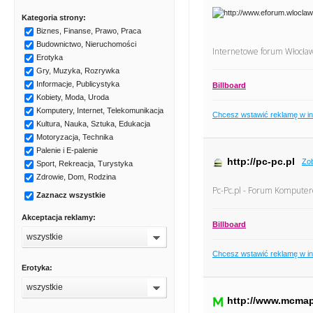
Kategoria strony:
Biznes, Finanse, Prawo, Praca
Budownictwo, Nieruchomości
Internetowe forum Włocła
Erotyka
Gry, Muzyka, Rozrywka
Informacje, Publicystyka
Billboard
Kobiety, Moda, Uroda
Komputery, Internet, Telekomunikacja
Chcesz wstawić reklamę w i
Kultura, Nauka, Sztuka, Edukacja
Motoryzacja, Technika
Palenie i E-palenie
http://pc-pc.pl
Zo
Sport, Rekreacja, Turystyka
Zdrowie, Dom, Rodzina
Pc-Pc.pl - Forum Kompute
Zaznacz wszystkie
Akceptacja reklamy:
Billboard
wszystkie
Chcesz wstawić reklamę w i
Erotyka:
wszystkie
http://www.mcmap