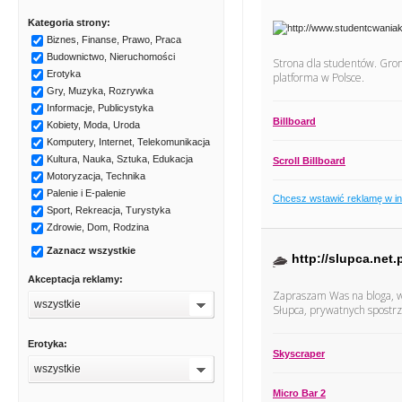
Kategoria strony:
Biznes, Finanse, Prawo, Praca
Budownictwo, Nieruchomości
Strona dla studentów. Grom
Erotyka
platforma w Polsce.
Gry, Muzyka, Rozrywka
Informacje, Publicystyka
Billboard
Kobiety, Moda, Uroda
Komputery, Internet, Telekomunikacja
Kultura, Nauka, Sztuka, Edukacja
Scroll Billboard
Motoryzacja, Technika
Palenie i E-palenie
Chcesz wstawić reklamę w i
Sport, Rekreacja, Turystyka
Zdrowie, Dom, Rodzina
Zaznacz wszystkie
http://slupca.net.
Akceptacja reklamy:
Zapraszam Was na bloga, w
wszystkie
Słupca, prywatnych spostrze
Erotyka:
Skyscraper
wszystkie
Micro Bar 2