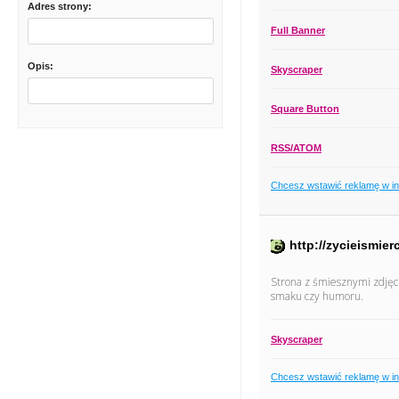
Adres strony:
Full Banner
Opis:
Skyscraper
Square Button
RSS/ATOM
Chcesz wstawić reklamę w i
http://zycieismier
Strona z śmiesznymi zdjęci
smaku czy humoru.
Skyscraper
Chcesz wstawić reklamę w i