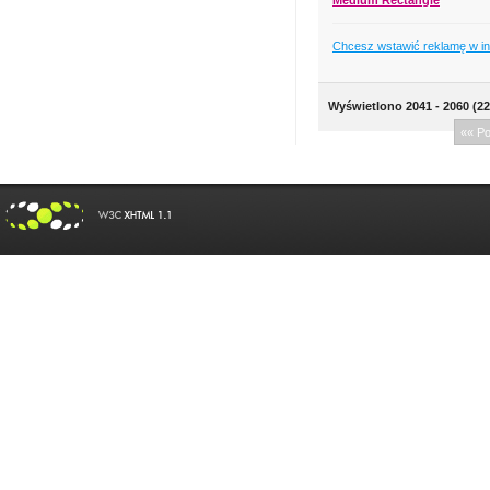
Chcesz wstawić reklamę w i
Wyświetlono 2041 - 2060 (22
«« P