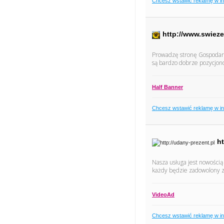
Chcesz wstawić reklamę w i
http://www.swiez
Prowadzę stronę Gospodar
są bardzo dobrze pozycjono
Half Banner
Chcesz wstawić reklamę w i
ht
Nasza usługa jest nowością
każdy będzie zadowolony z 
VideoAd
Chcesz wstawić reklamę w i