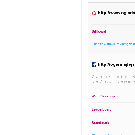
http://www.oglada
Billboard
Chcesz wstawić reklamę w i
http://ogarniajfejs
Ogarniajfejsa - to strona z
tylko ;) Liczba użytkownikó
Wide Skyscraper
Leaderboard
Brandmark