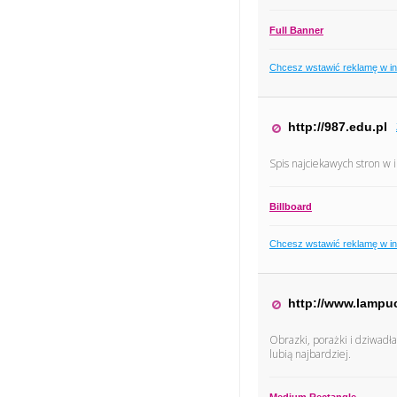
Full Banner
Chcesz wstawić reklamę w i
http://987.edu.pl
Spis najciekawych stron w 
Billboard
Chcesz wstawić reklamę w i
http://www.lampuc
Obrazki, porażki i dziwadła
lubią najbardziej.
Medium Rectangle