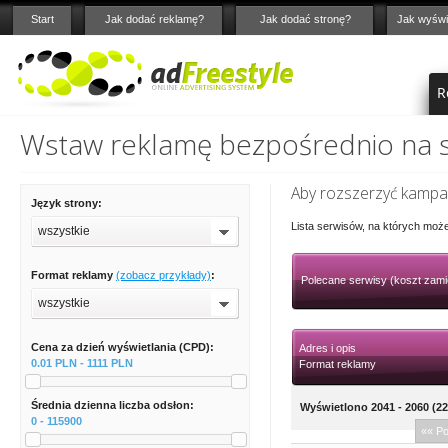
Start
Jak dodać reklamę?
Jak dodać stronę?
Jak wyświ
R
Wstaw reklamę bezpośrednio na st
Aby rozszerzyć kampan
Język strony:
Lista serwisów, na których moż
wszystkie
Format reklamy
(zobacz przykłady)
:
Polecane serwisy (koszt zami
wszystkie
Cena za dzień wyświetlania (CPD):
Adres i opis
0.01 PLN - 1111 PLN
Format reklamy
Średnia dzienna liczba odsłon:
Wyświetlono 2041 - 2060 (22
0 - 115900
«« P