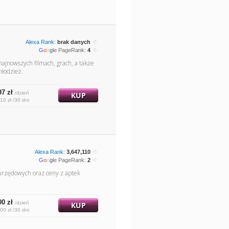
Alexa Rank:
brak danych
G
o
o
g
l
e
PageRank:
4
jnowszych filmach, grach, a także
łodzież.
97 zł
/dzień
KUP
10 zł /30 dni
Alexa Rank:
3,647,110
G
o
o
g
l
e
PageRank:
2
urzędowych oraz ceny z aptek
00 zł
/dzień
KUP
00 zł /30 dni