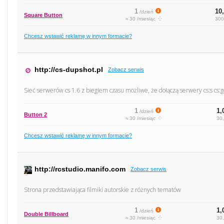
1
10,
/dzień
Square Button
≈ 30 /miesiąc
300
Chcesz wstawić reklamę w innym formacie?
http://cs-dupshot.pl
Zobacz serwis
Sieć serwerów cs 1.6 z biegiem czasu możliwe, że dołączą serwery cs:s cs:go
1
1,
/dzień
Button 2
≈ 30 /miesiąc
30,
Chcesz wstawić reklamę w innym formacie?
http://rcstudio.manifo.com
Zobacz serwis
Strona przedstawiająca filmiki autorskie z różnych tematów
1
1,
/dzień
Double Billboard
≈ 30 /miesiąc
30,