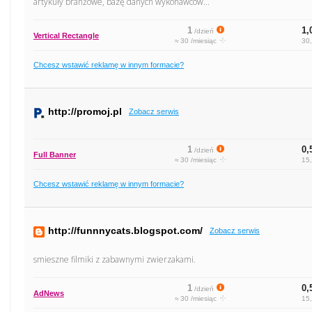
artykuły branżowe, bazę danych wykonawców...
1
1,
/dzień
Vertical Rectangle
≈ 30 /miesiąc
30,
Chcesz wstawić reklamę w innym formacie?
http://promoj.pl
Zobacz serwis
1
0,
/dzień
Full Banner
≈ 30 /miesiąc
15,
Chcesz wstawić reklamę w innym formacie?
http://funnnycats.blogspot.com/
Zobacz serwis
smieszne filmiki z zabawnymi zwierzakami.
1
0,
/dzień
AdNews
≈ 30 /miesiąc
15,