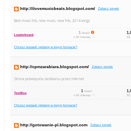
http://ilovemusicbeats.blogspot.com/
Zobacz serwis
Best music hits, new music, new hits, 2014 songs
1
1,
/dzień
Leaderboard
≈ 30 /miesiąc
30,
Chcesz wstawić reklamę w innym formacie?
http://cpmzarabiara.blogspot.com/
Zobacz serwis
Strona poświęcona zarabianiu przez internet
1
1,
/dzień
TextBox
≈ 30 /miesiąc
30,
Chcesz wstawić reklamę w innym formacie?
http://gotowanie-pl.blogspot.com
Zobacz serwis