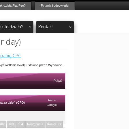
ak działa Flat Fee?
Pytania i odpowiedzi
ak to działa?
Kontakt
r day)
mpanię CPC
 wyświetlenia kwotę ustaloną przez Wydawcę.
Pokaż
Alexa
a za dzień (CPD)
Google
102
103
104
Następne »
Koniec »»