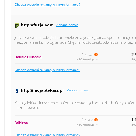
Chcesz wstawić reklamę w innym formacie?
http://fuzja.com
Zobacz serwis
Jedyne w swoim rodzaju forum wielotematyczne gromadzące informacje o na
muzyce i wszelkich programach. Chętnie i dość często odwiedzane przez m
1
2,
/dzień
Double Billboard
≈ 30 /miesiąc
89,
Chcesz wstawić reklamę w innym formacie?
http://mojaptekarz.pl
Zobacz serwis
Katalog leków i innych produktów sprzedawanych w aptekach. Ceny leków 
internetowych.
1
1,
/dzień
AdNews
≈ 30 /miesiąc
30,
Chcesz wstawić reklamę w innym formacie?