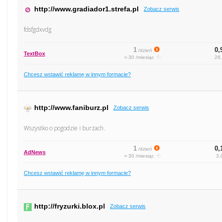
http://www.gradiador1.strefa.pl
Zobacz serwis
fdsfgdxvdg
1
0,
/dzień
TextBox
≈ 30 /miesiąc
28,
Chcesz wstawić reklamę w innym formacie?
http://www.faniburz.pl
Zobacz serwis
Wszystko o pogodzie i burzach.
1
0,
/dzień
AdNews
≈ 30 /miesiąc
3,
Chcesz wstawić reklamę w innym formacie?
http://fryzurki.blox.pl
Zobacz serwis