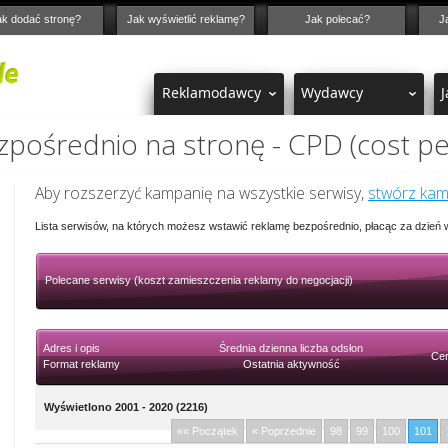
ak dodać stronę?
Jak wyświetlić reklamę?
Jak polecać?
J
Reklamodawcy
Wydawcy
J
pośrednio na stronę - CPD (cost pe
Aby rozszerzyć kampanię na wszystkie serwisy,
stwórz ka
Lista serwisów, na których możesz wstawić reklamę bezpośrednio, płacąc za dzień
Polecane serwisy (koszt zamieszczenia reklamy do negocjacji)
Adres i opis
Średnia dzienna liczba odsłon
Cen
Format reklamy
Ostatnia aktywność
Wyświetlono 2001 - 2020 (2216)
«« Początek
« Poprzednie
98
99
100
101