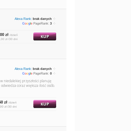
Alexa Rank:
brak danych
G
o
o
g
l
e
PageRank:
3
00 zł
/dzień
KUP
,00 zł /30 dni
Alexa Rank:
brak danych
G
o
o
g
l
e
PageRank:
0
, w niedalekiej przyszłości planuję
 odwiedza coraz większa ilość osób.
50 zł
/dzień
KUP
00 zł /30 dni