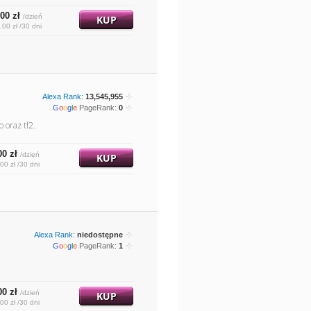
00 zł
/dzień
KUP
,00 zł /30 dni
Alexa Rank:
13,545,955
G
o
o
g
l
e
PageRank:
0
 oraz tf2.
00 zł
/dzień
KUP
00 zł /30 dni
Alexa Rank:
niedostępne
G
o
o
g
l
e
PageRank:
1
00 zł
/dzień
KUP
00 zł /30 dni