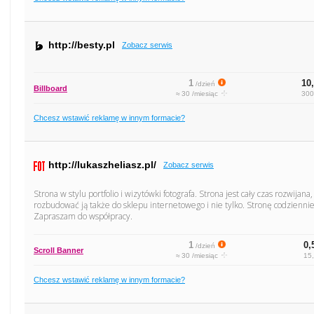
http://besty.pl
Zobacz serwis
1
10,
/dzień
Billboard
≈ 30 /miesiąc
300
Chcesz wstawić reklamę w innym formacie?
http://lukaszheliasz.pl/
Zobacz serwis
Strona w stylu portfolio i wizytówki fotografa. Strona jest cały czas rozwijana
rozbudować ją także do sklepu internetowego i nie tylko. Stronę codziennie
Zapraszam do współpracy.
1
0,
/dzień
Scroll Banner
≈ 30 /miesiąc
15,
Chcesz wstawić reklamę w innym formacie?