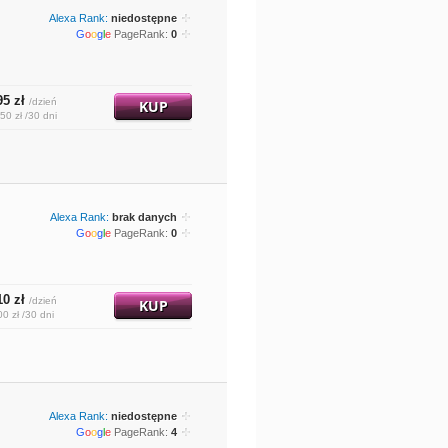
Alexa Rank:
niedostępne
G
o
o
g
l
e
PageRank:
0
95 zł
/dzień
KUP
50 zł /30 dni
Alexa Rank:
brak danych
G
o
o
g
l
e
PageRank:
0
10 zł
/dzień
KUP
00 zł /30 dni
Alexa Rank:
niedostępne
G
o
o
g
l
e
PageRank:
4