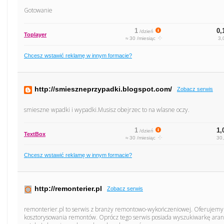
Gotowanie
1
0,
/dzień
Toplayer
≈ 30 /miesiąc
3,
Chcesz wstawić reklamę w innym formacie?
http://smieszneprzypadki.blogspot.com/
Zobacz serwis
smieszne wpadki i wypadki.Musisz obejrzec to na wlasne oczy.
1
1,
/dzień
TextBox
≈ 30 /miesiąc
30,
Chcesz wstawić reklamę w innym formacie?
http://remonterier.pl
Zobacz serwis
remonterier.pl to serwis z branży remontowo-wykończeniowej. Oferujemy
kosztorysowania remontów. Oprócz tego serwis posiada wyszukiwarkę aranż