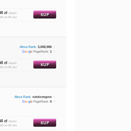
00 zł
/dzień
KUP
00 zł /30 dni
Alexa Rank:
3,068,986
G
o
o
g
l
e
PageRank:
1
50 zł
/dzień
KUP
00 zł /30 dni
Alexa Rank:
niedostępne
G
o
o
g
l
e
PageRank:
0
50 zł
/dzień
KUP
00 zł /30 dni