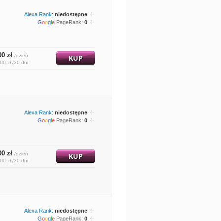
Alexa Rank:
niedostępne
G
o
o
g
l
e
PageRank:
0
00 zł
/dzień
KUP
00 zł /30 dni
Alexa Rank:
niedostępne
G
o
o
g
l
e
PageRank:
0
00 zł
/dzień
KUP
00 zł /30 dni
Alexa Rank:
niedostępne
G
o
o
g
l
e
PageRank:
0