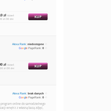
10 zł
/dzień
KUP
00 zł /30 dni
Alexa Rank:
niedostępne
G
o
o
g
l
e
PageRank:
0
00 zł
/dzień
KUP
00 zł /30 dni
Alexa Rank:
brak danych
G
o
o
g
l
e
PageRank:
0
 program online do samodzielnego
acji wnętrz z własną bazą zdjęć,