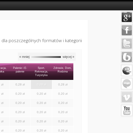
 dla poszczególnych formatów i kategorii
« mniej
więcej »
acja,
Palenie i E-
Sport,
Zdrowie, Dom,
ika
palenie
Rekreacja,
Rodzina
Turystyka
 zł
0,28 zł
0,28 zł
0,28 zł
 zł
0,20 zł
0,20 zł
0,20 zł
 zł
0,20 zł
0,20 zł
0,20 zł
 zł
0,20 zł
0,20 zł
0,20 zł
 zł
0,20 zł
0,20 zł
0,20 zł
 zł
0,20 zł
0,20 zł
0,20 zł