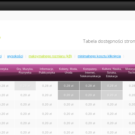
Tabela dostępności stron
i
|
wysokości
|
maksymalnego rozmiaru (kB)
|
minimalnego kosztu kliknięcia
|
rotyka
Gry, Muzyka,
Informacje,
Kobiety, Moda,
Komputery,
Kultura, Nauka,
Motoryz
Rozrywka
Publicystyka
Uroda
Internet,
Sztuka,
Techn
Telekomunikacja
Edukacja
0,28 zł
0,28 zł
0,28 zł
0,28 zł
0,28 zł
0,28 zł
0,28
0,20 zł
0,20 zł
0,20 zł
0,20 zł
0,20 zł
0,20 zł
0,20
0,20 zł
0,20 zł
0,20 zł
0,20 zł
0,20 zł
0,20 zł
0,20
0,20 zł
0,20 zł
0,20 zł
0,20 zł
0,20 zł
0,20 zł
0,20
0,20 zł
0,20 zł
0,20 zł
0,20 zł
0,20 zł
0,20 zł
0,20
0,20 zł
0,20 zł
0,20 zł
0,20 zł
0,20 zł
0,20 zł
0,20