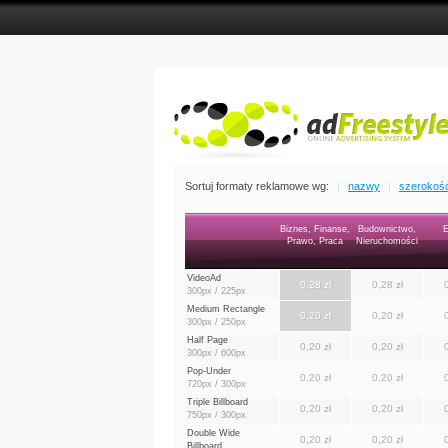
Sortuj formaty reklamowe wg:
|
nazwy
|
szerokośc
Biznes, Finanse,
Budownictwo,
E
Prawo, Praca
Nieruchomości
VideoAd
0,28 zł
0,28 zł
300px / 225px
Medium Rectangle
0,20 zł
0,20 zł
300px / 250px
Half Page
0,20 zł
0,20 zł
300px / 600px
Pop-Under
0,20 zł
0,20 zł
720px / 300px
Triple Billboard
0,20 zł
0,20 zł
750px / 300px
Double Wide
0,20 zł
0,20 zł
Billboard